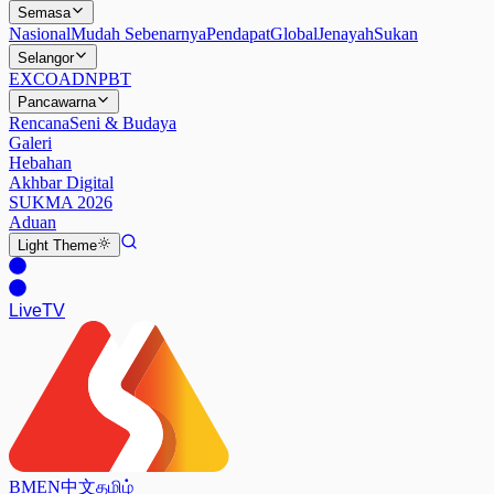
Semasa
Nasional
Mudah Sebenarnya
Pendapat
Global
Jenayah
Sukan
Selangor
EXCO
ADN
PBT
Pancawarna
Rencana
Seni & Budaya
Galeri
Hebahan
Akhbar Digital
SUKMA 2026
Aduan
Light
Theme
Live
TV
BM
EN
中文
தமிழ்