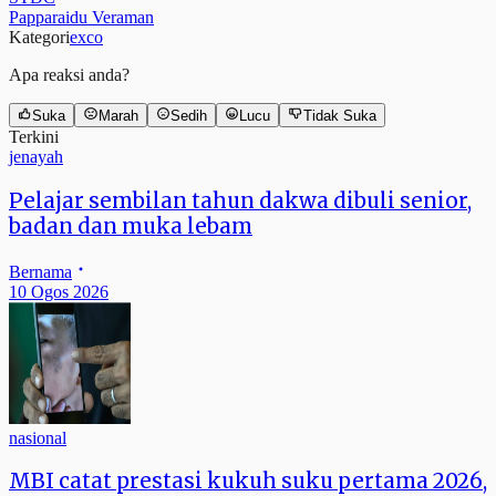
Papparaidu Veraman
Kategori
exco
Apa reaksi anda?
Suka
Marah
Sedih
Lucu
Tidak Suka
Terkini
jenayah
Pelajar sembilan tahun dakwa dibuli senior,
badan dan muka lebam
Bernama
10 Ogos 2026
nasional
MBI catat prestasi kukuh suku pertama 2026,