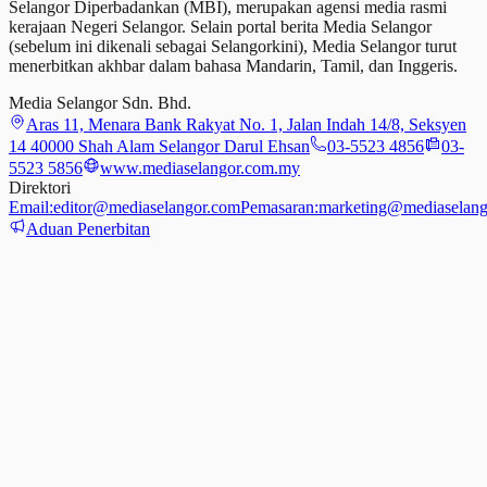
Selangor Diperbadankan (MBI), merupakan agensi media rasmi
kerajaan Negeri Selangor. Selain portal berita Media Selangor
(sebelum ini dikenali sebagai Selangorkini), Media Selangor turut
menerbitkan akhbar dalam bahasa Mandarin, Tamil,
dan
Inggeris.
Media Selangor Sdn. Bhd.
Aras 11, Menara Bank Rakyat No. 1, Jalan Indah 14/8, Seksyen
14 40000 Shah Alam Selangor Darul Ehsan
03-5523 4856
03-
5523 5856
www.mediaselangor.com.my
Direktori
Email:
editor@mediaselangor.com
Pemasaran:
marketing@mediaselang
Aduan Penerbitan