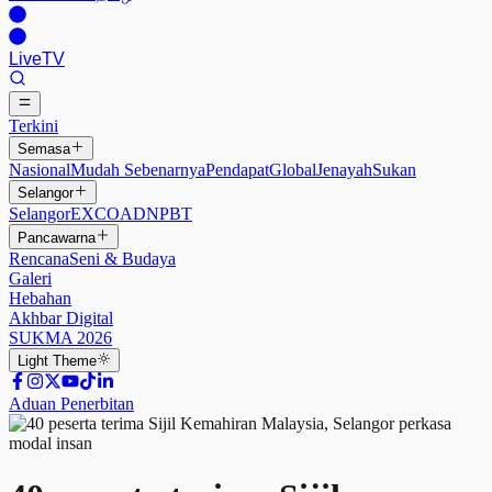
Live
TV
Terkini
Semasa
Nasional
Mudah Sebenarnya
Pendapat
Global
Jenayah
Sukan
Selangor
Selangor
EXCO
ADN
PBT
Pancawarna
Rencana
Seni & Budaya
Galeri
Hebahan
Akhbar Digital
SUKMA 2026
Light
Theme
Aduan Penerbitan