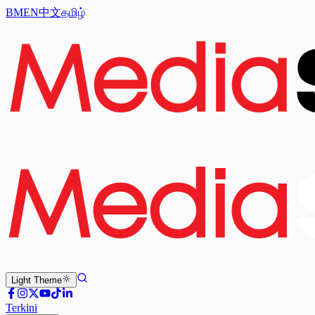
BM
EN
中文
தமிழ்
Light
Theme
Terkini