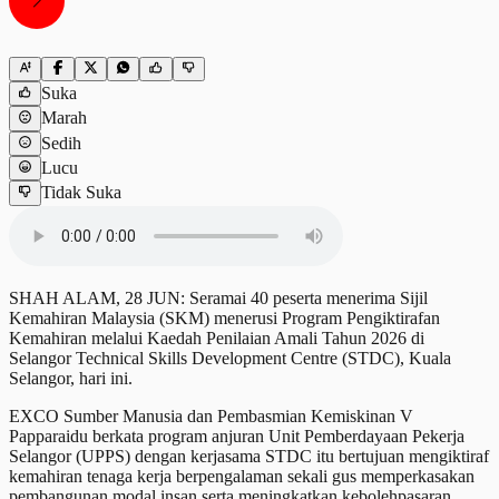
Suka
Marah
Sedih
Lucu
Tidak Suka
SHAH ALAM, 28 JUN: Seramai 40 peserta menerima Sijil
Kemahiran Malaysia (SKM) menerusi Program Pengiktirafan
Kemahiran melalui Kaedah Penilaian Amali Tahun 2026 di
Selangor Technical Skills Development Centre (STDC), Kuala
Selangor, hari ini.
EXCO Sumber Manusia dan Pembasmian Kemiskinan V
Papparaidu berkata program anjuran Unit Pemberdayaan Pekerja
Selangor (UPPS) dengan kerjasama STDC itu bertujuan mengiktiraf
kemahiran tenaga kerja berpengalaman sekali gus memperkasakan
pembangunan modal insan serta meningkatkan kebolehpasaran