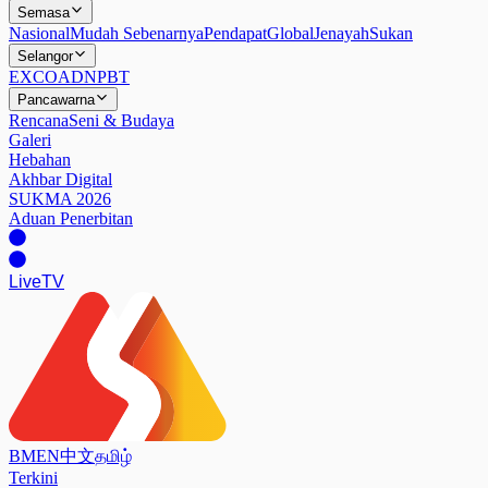
Semasa
Nasional
Mudah Sebenarnya
Pendapat
Global
Jenayah
Sukan
Selangor
EXCO
ADN
PBT
Pancawarna
Rencana
Seni & Budaya
Galeri
Hebahan
Akhbar Digital
SUKMA 2026
Aduan Penerbitan
Live
TV
BM
EN
中文
தமிழ்
Terkini