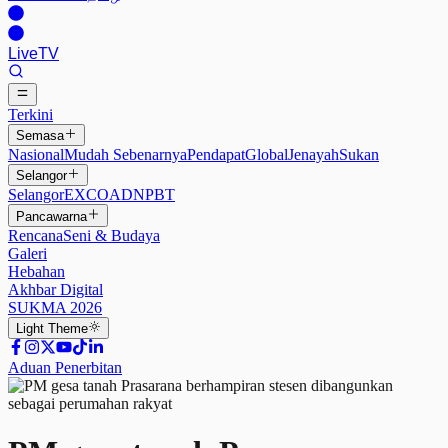
Live
TV
Terkini
Semasa
Nasional
Mudah Sebenarnya
Pendapat
Global
Jenayah
Sukan
Selangor
Selangor
EXCO
ADN
PBT
Pancawarna
Rencana
Seni & Budaya
Galeri
Hebahan
Akhbar Digital
SUKMA 2026
Light
Theme
Aduan Penerbitan