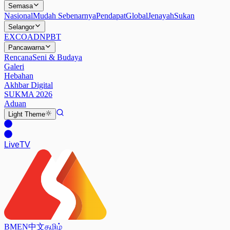
Semasa
Nasional
Mudah Sebenarnya
Pendapat
Global
Jenayah
Sukan
Selangor
EXCO
ADN
PBT
Pancawarna
Rencana
Seni & Budaya
Galeri
Hebahan
Akhbar Digital
SUKMA 2026
Aduan
Light
Theme
Live
TV
BM
EN
中文
தமிழ்