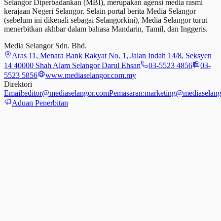
Selangor Diperbadankan (MBI), merupakan agensi media rasmi
kerajaan Negeri Selangor. Selain portal berita Media Selangor
(sebelum ini dikenali sebagai Selangorkini), Media Selangor turut
menerbitkan akhbar dalam bahasa Mandarin, Tamil,
dan
Inggeris.
Media Selangor Sdn. Bhd.
Aras 11, Menara Bank Rakyat No. 1, Jalan Indah 14/8, Seksyen
14 40000 Shah Alam Selangor Darul Ehsan
03-5523 4856
03-
5523 5856
www.mediaselangor.com.my
Direktori
Email:
editor@mediaselangor.com
Pemasaran:
marketing@mediaselang
Aduan Penerbitan