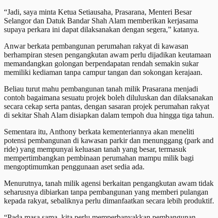
“Jadi, saya minta Ketua Setiausaha, Prasarana, Menteri Besar
Selangor dan Datuk Bandar Shah Alam memberikan kerjasama
supaya perkara ini dapat dilaksanakan dengan segera,” katanya.
Anwar berkata pembangunan perumahan rakyat di kawasan
berhampiran stesen pengangkutan awam perlu dijadikan keutamaan
memandangkan golongan berpendapatan rendah semakin sukar
memiliki kediaman tanpa campur tangan dan sokongan kerajaan.
Beliau turut mahu pembangunan tanah milik Prasarana menjadi
contoh bagaimana sesuatu projek boleh diluluskan dan dilaksanakan
secara cekap serta pantas, dengan sasaran projek perumahan rakyat
di sekitar Shah Alam disiapkan dalam tempoh dua hingga tiga tahun.
Sementara itu, Anthony berkata kementeriannya akan meneliti
potensi pembangunan di kawasan parkir dan menunggang (park and
ride) yang mempunyai keluasan tanah yang besar, termasuk
mempertimbangkan pembinaan perumahan mampu milik bagi
mengoptimumkan penggunaan aset sedia ada.
Menurutnya, tanah milik agensi berkaitan pengangkutan awam tidak
seharusnya dibiarkan tanpa pembangunan yang memberi pulangan
kepada rakyat, sebaliknya perlu dimanfaatkan secara lebih produktif.
“Pada masa sama, kita perlu memperbanyakkan pembangunan