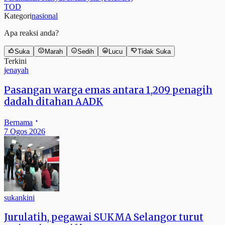
TOD
Kategori
nasional
Apa reaksi anda?
Suka
Marah
Sedih
Lucu
Tidak Suka
Terkini
jenayah
Pasangan warga emas antara 1,209 penagih
dadah ditahan AADK
Bernama
7 Ogos 2026
sukankini
Jurulatih, pegawai SUKMA Selangor turut