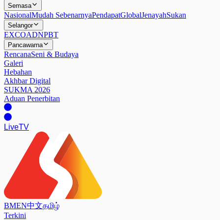
Semasa
Nasional
Mudah Sebenarnya
Pendapat
Global
Jenayah
Sukan
Selangor
EXCO
ADN
PBT
Pancawarna
Rencana
Seni & Budaya
Galeri
Hebahan
Akhbar Digital
SUKMA 2026
Aduan Penerbitan
Live
TV
BM
EN
中文
தமிழ்
Terkini