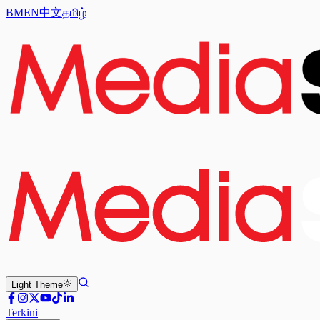
BM
EN
中文
தமிழ்
Light
Theme
Terkini