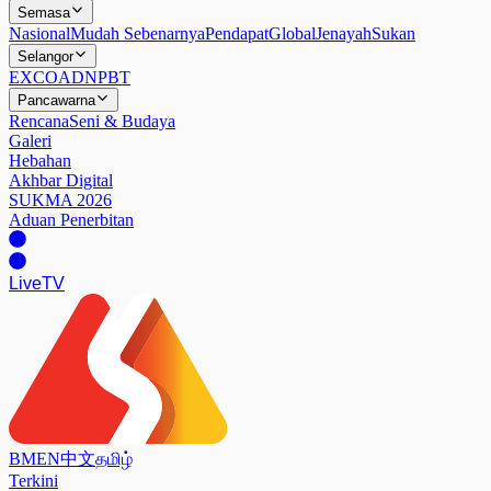
Semasa
Nasional
Mudah Sebenarnya
Pendapat
Global
Jenayah
Sukan
Selangor
EXCO
ADN
PBT
Pancawarna
Rencana
Seni & Budaya
Galeri
Hebahan
Akhbar Digital
SUKMA 2026
Aduan Penerbitan
Live
TV
BM
EN
中文
தமிழ்
Terkini