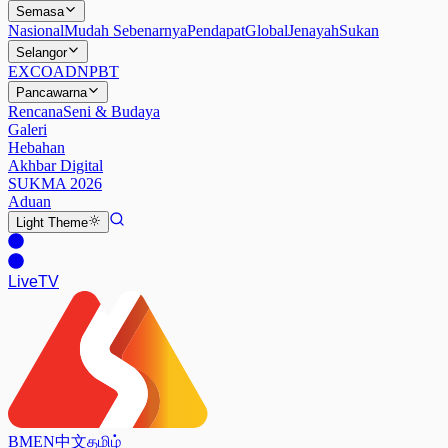
Semasa
Nasional
Mudah Sebenarnya
Pendapat
Global
Jenayah
Sukan
Selangor
EXCO
ADN
PBT
Pancawarna
Rencana
Seni & Budaya
Galeri
Hebahan
Akhbar Digital
SUKMA 2026
Aduan
Light
Theme
Live
TV
BM
EN
中文
தமிழ்