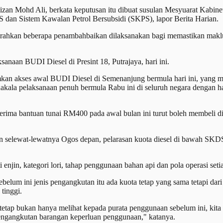
an Mohd Ali, berkata keputusan itu dibuat susulan Mesyuarat Kabin
an Sistem Kawalan Petrol Bersubsidi (SKPS), lapor Berita Harian.
rahkan beberapa penambahbaikan dilaksanakan bagi memastikan maklum
anaan BUDI Diesel di Presint 18, Putrajaya, hari ini.
akses awal BUDI Diesel di Semenanjung bermula hari ini, yang men
la pelaksanaan penuh bermula Rabu ini di seluruh negara dengan har
nerima bantuan tunai RM400 pada awal bulan ini turut boleh membeli 
n selewat-lewatnya Ogos depan, pelarasan kuota diesel di bawah SKDS 
 enjin, kategori lori, tahap penggunaan bahan api dan pola operasi set
elum ini jenis pengangkutan itu ada kuota tetap yang sama tetapi dari
tinggi.
tap bukan hanya melihat kepada purata penggunaan sebelum ini, kita ada
pengangkutan barangan keperluan penggunaan," katanya.