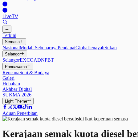
Live
TV
Terkini
Semasa
Nasional
Mudah Sebenarnya
Pendapat
Global
Jenayah
Sukan
Selangor
Selangor
EXCO
ADN
PBT
Pancawarna
Rencana
Seni & Budaya
Galeri
Hebahan
Akhbar Digital
SUKMA 2026
Light
Theme
Aduan Penerbitan
Kerajaan semak kuota diesel be