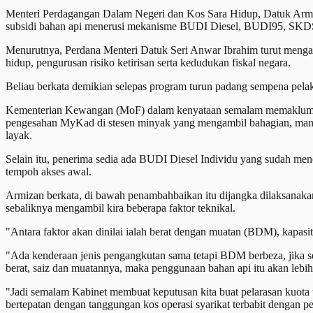
Menteri Perdagangan Dalam Negeri dan Kos Sara Hidup, Datuk Armiz
subsidi bahan api menerusi mekanisme BUDI Diesel, BUDI95, SKDS d
Menurutnya, Perdana Menteri Datuk Seri Anwar Ibrahim turut menga
hidup, pengurusan risiko ketirisan serta kedudukan fiskal negara.
Beliau berkata demikian selepas program turun padang sempena pelaks
Kementerian Kewangan (MoF) dalam kenyataan semalam memaklumkan 
pengesahan MyKad di stesen minyak yang mengambil bahagian, manaka
layak.
Selain itu, penerima sedia ada BUDI Diesel Individu yang sudah me
tempoh akses awal.
Armizan berkata, di bawah penambahbaikan itu dijangka dilaksanaka
sebaliknya mengambil kira beberapa faktor teknikal.
"Antara faktor akan dinilai ialah berat dengan muatan (BDM), kapasiti
"Ada kenderaan jenis pengangkutan sama tetapi BDM berbeza, jika seb
berat, saiz dan muatannya, maka penggunaan bahan api itu akan lebih 
"Jadi semalam Kabinet membuat keputusan kita buat pelarasan kuota te
bertepatan dengan tanggungan kos operasi syarikat terbabit dengan 