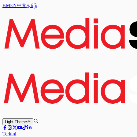
BM
EN
中文
தமிழ்
Light
Theme
Terkini