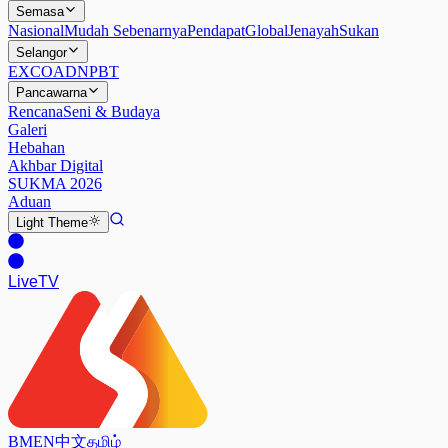
Semasa
Nasional
Mudah Sebenarnya
Pendapat
Global
Jenayah
Sukan
Selangor
EXCO
ADN
PBT
Pancawarna
Rencana
Seni & Budaya
Galeri
Hebahan
Akhbar Digital
SUKMA 2026
Aduan
Light
Theme
Live
TV
BM
EN
中文
தமிழ்