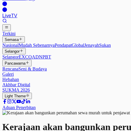
Live
TV
Terkini
Semasa
Nasional
Mudah Sebenarnya
Pendapat
Global
Jenayah
Sukan
Selangor
Selangor
EXCO
ADN
PBT
Pancawarna
Rencana
Seni & Budaya
Galeri
Hebahan
Akhbar Digital
SUKMA 2026
Light
Theme
Aduan Penerbitan
Kerajaan akan bangunkan per