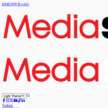
BM
EN
中文
தமிழ்
Light
Theme
Terkini