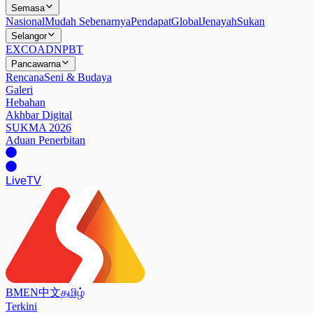
Semasa
Nasional
Mudah Sebenarnya
Pendapat
Global
Jenayah
Sukan
Selangor
EXCO
ADN
PBT
Pancawarna
Rencana
Seni & Budaya
Galeri
Hebahan
Akhbar Digital
SUKMA 2026
Aduan Penerbitan
Live
TV
BM
EN
中文
தமிழ்
Terkini