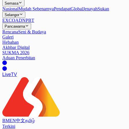
Semasa
Nasional
Mudah Sebenarnya
Pendapat
Global
Jenayah
Sukan
Selangor
EXCO
ADN
PBT
Pancawarna
Rencana
Seni & Budaya
Galeri
Hebahan
Akhbar Digital
SUKMA 2026
Aduan Penerbitan
Live
TV
BM
EN
中文
தமிழ்
Terkini