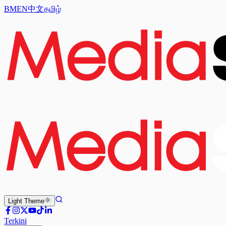
BM
EN
中文
தமிழ்
Light
Theme
Terkini