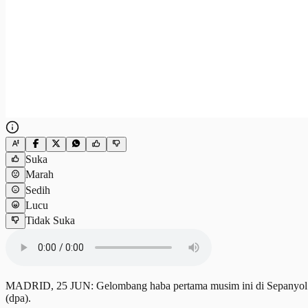
Suka
Marah
Sedih
Lucu
Tidak Suka
MADRID, 25 JUN: Gelombang haba pertama musim ini di Sepanyol me
(dpa).