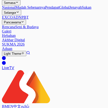
Semasa
Nasional
Mudah Sebenarnya
Pendapat
Global
Jenayah
Sukan
Selangor
EXCO
ADN
PBT
Pancawarna
Rencana
Seni & Budaya
Galeri
Hebahan
Akhbar Digital
SUKMA 2026
Aduan
Light
Theme
Live
TV
BM
EN
中文
தமிழ்