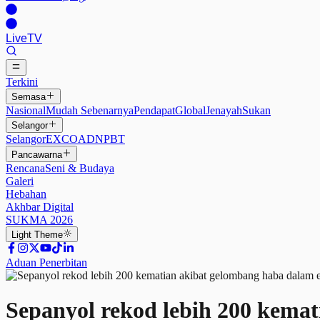
Live
TV
Terkini
Semasa
Nasional
Mudah Sebenarnya
Pendapat
Global
Jenayah
Sukan
Selangor
Selangor
EXCO
ADN
PBT
Pancawarna
Rencana
Seni & Budaya
Galeri
Hebahan
Akhbar Digital
SUKMA 2026
Light
Theme
Aduan Penerbitan
Sepanyol rekod lebih 200 kema