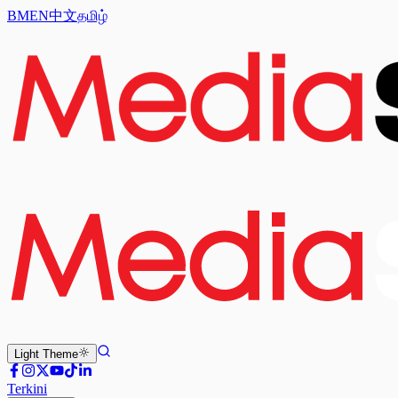
BM
EN
中文
தமிழ்
Light
Theme
Terkini