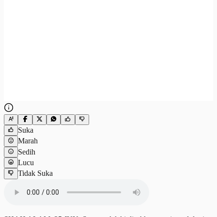
Suka
Marah
Sedih
Lucu
Tidak Suka