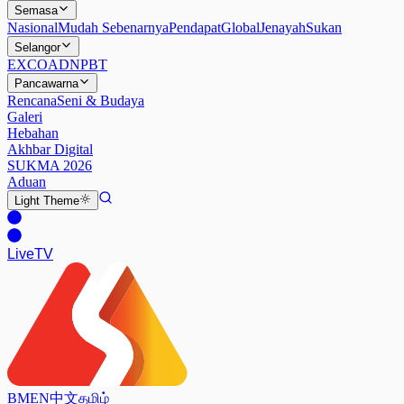
Semasa
Nasional
Mudah Sebenarnya
Pendapat
Global
Jenayah
Sukan
Selangor
EXCO
ADN
PBT
Pancawarna
Rencana
Seni & Budaya
Galeri
Hebahan
Akhbar Digital
SUKMA 2026
Aduan
Light
Theme
Live
TV
BM
EN
中文
தமிழ்