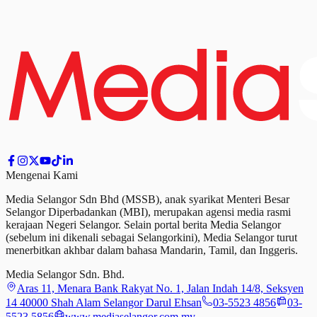
Mengenai Kami
Media Selangor Sdn Bhd (MSSB), anak syarikat Menteri Besar
Selangor Diperbadankan (MBI), merupakan agensi media rasmi
kerajaan Negeri Selangor. Selain portal berita Media Selangor
(sebelum ini dikenali sebagai Selangorkini), Media Selangor turut
menerbitkan akhbar dalam bahasa Mandarin, Tamil,
dan
Inggeris.
Media Selangor Sdn. Bhd.
Aras 11, Menara Bank Rakyat No. 1, Jalan Indah 14/8, Seksyen
14 40000 Shah Alam Selangor Darul Ehsan
03-5523 4856
03-
5523 5856
www.mediaselangor.com.my