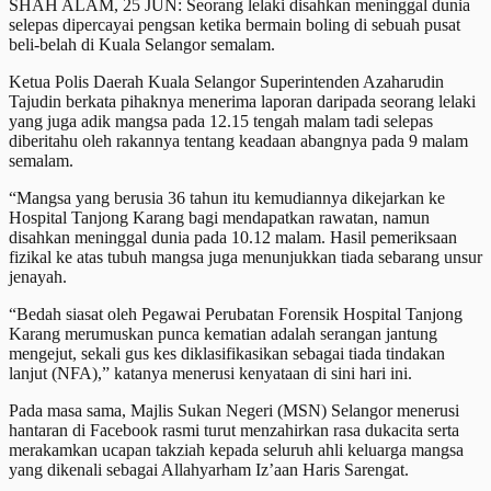
SHAH ALAM, 25 JUN: Seorang lelaki disahkan meninggal dunia
selepas dipercayai pengsan ketika bermain boling di sebuah pusat
beli-belah di Kuala Selangor semalam.
Ketua Polis Daerah Kuala Selangor Superintenden Azaharudin
Tajudin berkata pihaknya menerima laporan daripada seorang lelaki
yang juga adik mangsa pada 12.15 tengah malam tadi selepas
diberitahu oleh rakannya tentang keadaan abangnya pada 9 malam
semalam.
“Mangsa yang berusia 36 tahun itu kemudiannya dikejarkan ke
Hospital Tanjong Karang bagi mendapatkan rawatan, namun
disahkan meninggal dunia pada 10.12 malam. Hasil pemeriksaan
fizikal ke atas tubuh mangsa juga menunjukkan tiada sebarang unsur
jenayah.
“Bedah siasat oleh Pegawai Perubatan Forensik Hospital Tanjong
Karang merumuskan punca kematian adalah serangan jantung
mengejut, sekali gus kes diklasifikasikan sebagai tiada tindakan
lanjut (NFA),” katanya menerusi kenyataan di sini hari ini.
Pada masa sama, Majlis Sukan Negeri (MSN) Selangor menerusi
hantaran di Facebook rasmi turut menzahirkan rasa dukacita serta
merakamkan ucapan takziah kepada seluruh ahli keluarga mangsa
yang dikenali sebagai Allahyarham Iz’aan Haris Sarengat.