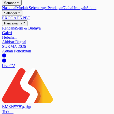
Semasa
Nasional
Mudah Sebenarnya
Pendapat
Global
Jenayah
Sukan
Selangor
EXCO
ADN
PBT
Pancawarna
Rencana
Seni & Budaya
Galeri
Hebahan
Akhbar Digital
SUKMA 2026
Aduan Penerbitan
Live
TV
BM
EN
中文
தமிழ்
Terkini