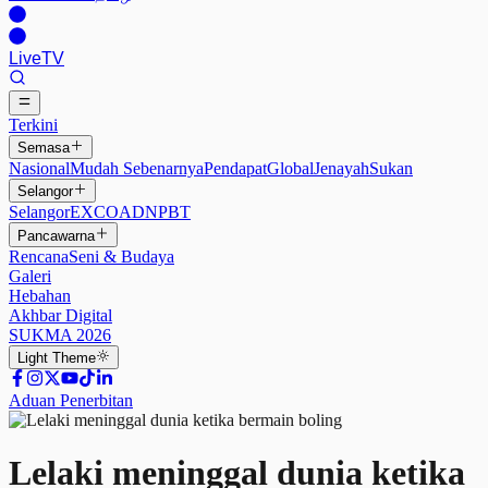
Live
TV
Terkini
Semasa
Nasional
Mudah Sebenarnya
Pendapat
Global
Jenayah
Sukan
Selangor
Selangor
EXCO
ADN
PBT
Pancawarna
Rencana
Seni & Budaya
Galeri
Hebahan
Akhbar Digital
SUKMA 2026
Light
Theme
Aduan Penerbitan
Lelaki meninggal dunia ketika