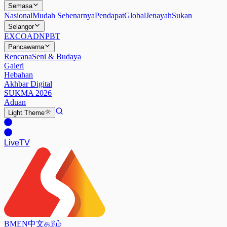
Semasa
Nasional
Mudah Sebenarnya
Pendapat
Global
Jenayah
Sukan
Selangor
EXCO
ADN
PBT
Pancawarna
Rencana
Seni & Budaya
Galeri
Hebahan
Akhbar Digital
SUKMA 2026
Aduan
Light
Theme
Live
TV
BM
EN
中文
தமிழ்