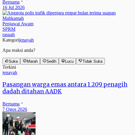
Bernama
16 Jul 2026
Mahkamah
Penjawat Awam
SPRM
rasuah
Kategori
jenayah
Apa reaksi anda?
Suka
Marah
Sedih
Lucu
Tidak Suka
Terkini
jenayah
Pasangan warga emas antara 1,209 penagih
dadah ditahan AADK
Bernama
7 Ogos 2026