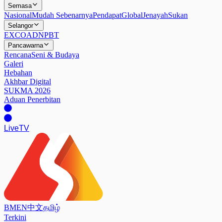
Semasa
Nasional
Mudah Sebenarnya
Pendapat
Global
Jenayah
Sukan
Selangor
EXCO
ADN
PBT
Pancawarna
Rencana
Seni & Budaya
Galeri
Hebahan
Akhbar Digital
SUKMA 2026
Aduan Penerbitan
Live
TV
BM
EN
中文
தமிழ்
Terkini