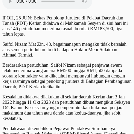
IPOH, 25 JUN: Bekas Penolong Jurutera di Pejabat Daerah dan
Tanah (PDT) Kerian didakwa di Mahkamah Sesyen di sini hari ini
atas 146 pertuduhan menerima rasuah bernilai RM183,500, tiga
tahun lepas.
Saifol Nizam Mat Zin, 48, bagaimanapun mengaku tidak bersalah
atas semua pertuduhan itu di hadapan Hakim Meor Sulaiman
Ahmad Tarmizi.
Berdasarkan pertuduhan, Saifol Nizam sebagai penjawat awam
telah menerima wang antara RM500 hingga RM1,500 daripada
seorang kontraktor yang diketahui mempunyai hubungan dengan
kerja rasminya sebagai penolong jurutera di Bahagian Pembangunan
Daerah, PDT Kerian ketika itu.
Kesalahan didakwa dilakukan di sekitar daerah Kerian dari 3 Jan
2022 hingga 11 Okt 2023 dan pertuduhan dibuat mengikut Seksyen
165 Kanun Keseksaan yang memperuntukkan hukuman penjara
maksimum dua tahun atau denda atau kedua-duanya, jika sabit
kesalahan.
Pendakwaan dikendalikan Pegawai Pendakwa Suruhanjaya
Pencegahan Rasuah Malaysia (SPRM) Sharul Azuan Ghazali dan