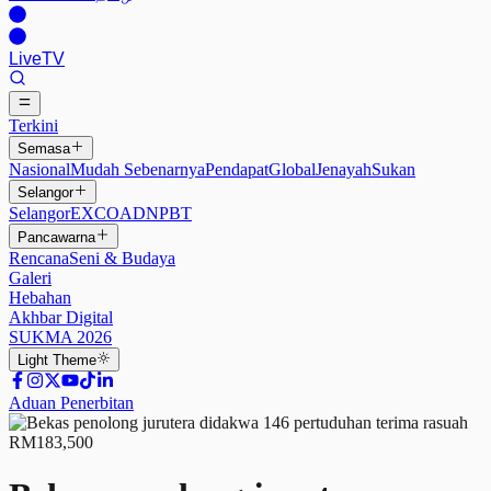
Live
TV
Terkini
Semasa
Nasional
Mudah Sebenarnya
Pendapat
Global
Jenayah
Sukan
Selangor
Selangor
EXCO
ADN
PBT
Pancawarna
Rencana
Seni & Budaya
Galeri
Hebahan
Akhbar Digital
SUKMA 2026
Light
Theme
Aduan Penerbitan