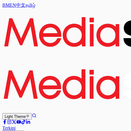
BM
EN
中文
தமிழ்
Light
Theme
Terkini