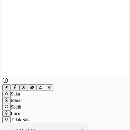
Suka
Marah
Sedih
Lucu
Tidak Suka