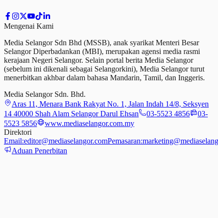
Mengenai Kami
Media Selangor Sdn Bhd (MSSB), anak syarikat Menteri Besar
Selangor Diperbadankan (MBI), merupakan agensi media rasmi
kerajaan Negeri Selangor. Selain portal berita Media Selangor
(sebelum ini dikenali sebagai Selangorkini), Media Selangor turut
menerbitkan akhbar dalam bahasa Mandarin, Tamil,
dan
Inggeris.
Media Selangor Sdn. Bhd.
Aras 11, Menara Bank Rakyat No. 1, Jalan Indah 14/8, Seksyen
14 40000 Shah Alam Selangor Darul Ehsan
03-5523 4856
03-
5523 5856
www.mediaselangor.com.my
Direktori
Email:
editor@mediaselangor.com
Pemasaran:
marketing@mediaselang
Aduan Penerbitan