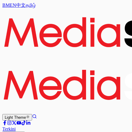
BM
EN
中文
தமிழ்
Light
Theme
Terkini