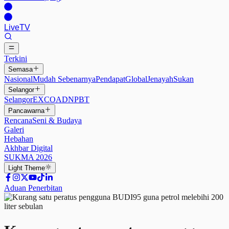
Live
TV
Terkini
Semasa
Nasional
Mudah Sebenarnya
Pendapat
Global
Jenayah
Sukan
Selangor
Selangor
EXCO
ADN
PBT
Pancawarna
Rencana
Seni & Budaya
Galeri
Hebahan
Akhbar Digital
SUKMA 2026
Light
Theme
Aduan Penerbitan