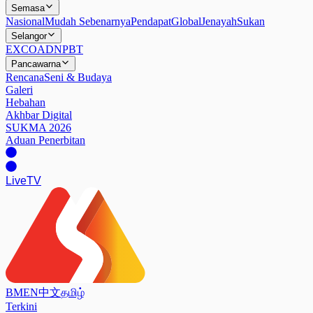
Semasa
Nasional
Mudah Sebenarnya
Pendapat
Global
Jenayah
Sukan
Selangor
EXCO
ADN
PBT
Pancawarna
Rencana
Seni & Budaya
Galeri
Hebahan
Akhbar Digital
SUKMA 2026
Aduan Penerbitan
Live
TV
BM
EN
中文
தமிழ்
Terkini