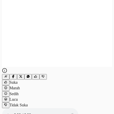
Suka
Marah
Sedih
Lucu
Tidak Suka