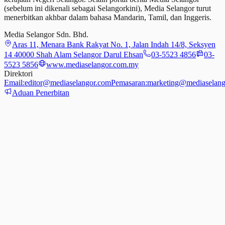
(sebelum ini dikenali sebagai Selangorkini), Media Selangor turut
menerbitkan akhbar dalam bahasa Mandarin, Tamil,
dan
Inggeris.
Media Selangor Sdn. Bhd.
Aras 11, Menara Bank Rakyat No. 1, Jalan Indah 14/8, Seksyen
14 40000 Shah Alam Selangor Darul Ehsan
03-5523 4856
03-
5523 5856
www.mediaselangor.com.my
Direktori
Email:
editor@mediaselangor.com
Pemasaran:
marketing@mediaselang
Aduan Penerbitan