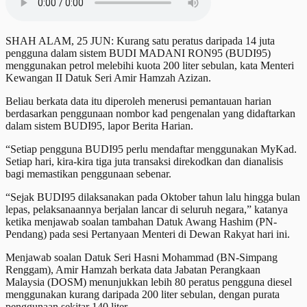
SHAH ALAM, 25 JUN: Kurang satu peratus daripada 14 juta
pengguna dalam sistem BUDI MADANI RON95 (BUDI95)
menggunakan petrol melebihi kuota 200 liter sebulan, kata Menteri
Kewangan II Datuk Seri Amir Hamzah Azizan.
Beliau berkata data itu diperoleh menerusi pemantauan harian
berdasarkan penggunaan nombor kad pengenalan yang didaftarkan
dalam sistem BUDI95, lapor Berita Harian.
“Setiap pengguna BUDI95 perlu mendaftar menggunakan MyKad.
Setiap hari, kira-kira tiga juta transaksi direkodkan dan dianalisis
bagi memastikan penggunaan sebenar.
“Sejak BUDI95 dilaksanakan pada Oktober tahun lalu hingga bulan
lepas, pelaksanaannya berjalan lancar di seluruh negara,” katanya
ketika menjawab soalan tambahan Datuk Awang Hashim (PN-
Pendang) pada sesi Pertanyaan Menteri di Dewan Rakyat hari ini.
Menjawab soalan Datuk Seri Hasni Mohammad (BN-Simpang
Renggam), Amir Hamzah berkata data Jabatan Perangkaan
Malaysia (DOSM) menunjukkan lebih 80 peratus pengguna diesel
menggunakan kurang daripada 200 liter sebulan, dengan purata
penggunaan sekitar 140 liter.