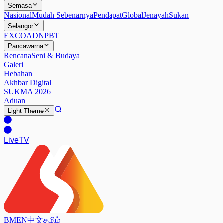
Semasa
Nasional
Mudah Sebenarnya
Pendapat
Global
Jenayah
Sukan
Selangor
EXCO
ADN
PBT
Pancawarna
Rencana
Seni & Budaya
Galeri
Hebahan
Akhbar Digital
SUKMA 2026
Aduan
Light
Theme
Live
TV
BM
EN
中文
தமிழ்