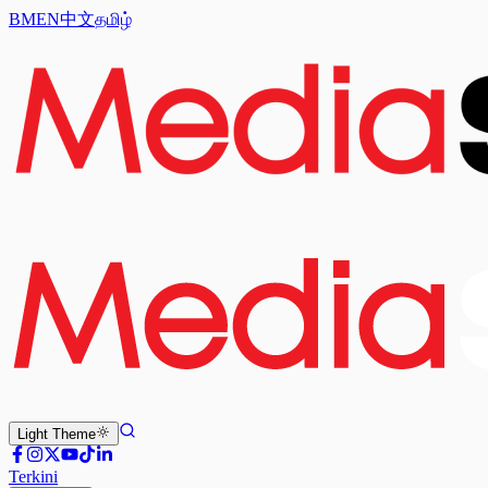
BM
EN
中文
தமிழ்
Light
Theme
Terkini