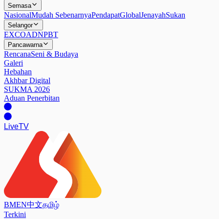
Semasa
Nasional
Mudah Sebenarnya
Pendapat
Global
Jenayah
Sukan
Selangor
EXCO
ADN
PBT
Pancawarna
Rencana
Seni & Budaya
Galeri
Hebahan
Akhbar Digital
SUKMA 2026
Aduan Penerbitan
Live
TV
BM
EN
中文
தமிழ்
Terkini