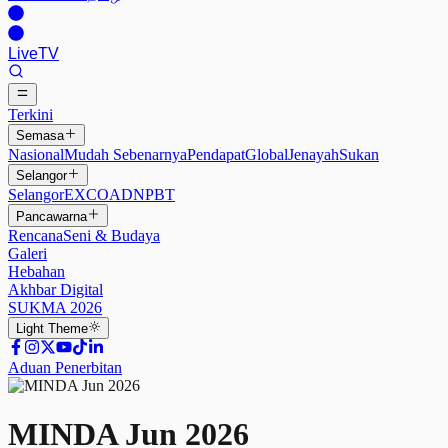
Live
TV
Terkini
Semasa
Nasional
Mudah Sebenarnya
Pendapat
Global
Jenayah
Sukan
Selangor
Selangor
EXCO
ADN
PBT
Pancawarna
Rencana
Seni & Budaya
Galeri
Hebahan
Akhbar Digital
SUKMA 2026
Light
Theme
Aduan Penerbitan
MINDA Jun 2026