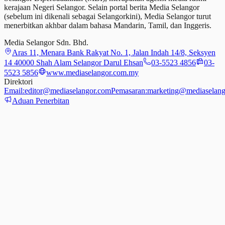
kerajaan Negeri Selangor. Selain portal berita Media Selangor
(sebelum ini dikenali sebagai Selangorkini), Media Selangor turut
menerbitkan akhbar dalam bahasa Mandarin, Tamil,
dan
Inggeris.
Media Selangor Sdn. Bhd.
Aras 11, Menara Bank Rakyat No. 1, Jalan Indah 14/8, Seksyen
14 40000 Shah Alam Selangor Darul Ehsan
03-5523 4856
03-
5523 5856
www.mediaselangor.com.my
Direktori
Email:
editor@mediaselangor.com
Pemasaran:
marketing@mediaselang
Aduan Penerbitan