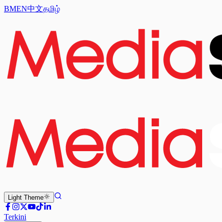
BM
EN
中文
தமிழ்
Light
Theme
Terkini