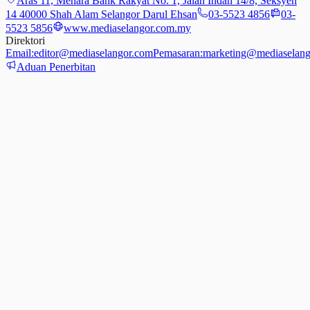
Aras 11, Menara Bank Rakyat No. 1, Jalan Indah 14/8, Seksyen
14 40000 Shah Alam Selangor Darul Ehsan
03-5523 4856
03-
5523 5856
www.mediaselangor.com.my
Direktori
Email:
editor@mediaselangor.com
Pemasaran:
marketing@mediaselang
Aduan Penerbitan