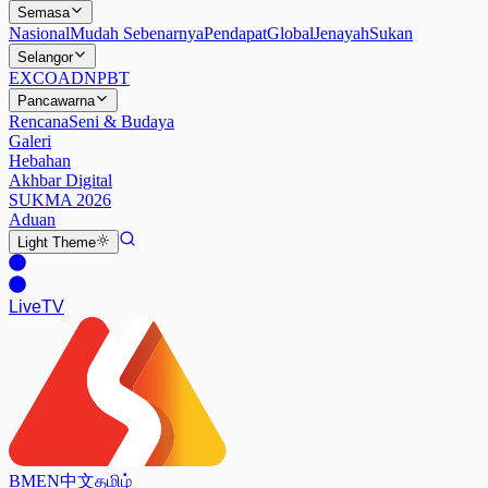
Semasa
Nasional
Mudah Sebenarnya
Pendapat
Global
Jenayah
Sukan
Selangor
EXCO
ADN
PBT
Pancawarna
Rencana
Seni & Budaya
Galeri
Hebahan
Akhbar Digital
SUKMA 2026
Aduan
Light
Theme
Live
TV
BM
EN
中文
தமிழ்