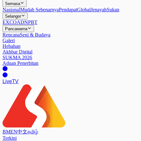
Semasa
Nasional
Mudah Sebenarnya
Pendapat
Global
Jenayah
Sukan
Selangor
EXCO
ADN
PBT
Pancawarna
Rencana
Seni & Budaya
Galeri
Hebahan
Akhbar Digital
SUKMA 2026
Aduan Penerbitan
Live
TV
BM
EN
中文
தமிழ்
Terkini