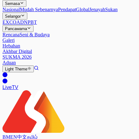
Semasa
Nasional
Mudah Sebenarnya
Pendapat
Global
Jenayah
Sukan
Selangor
EXCO
ADN
PBT
Pancawarna
Rencana
Seni & Budaya
Galeri
Hebahan
Akhbar Digital
SUKMA 2026
Aduan
Light
Theme
Live
TV
BM
EN
中文
தமிழ்