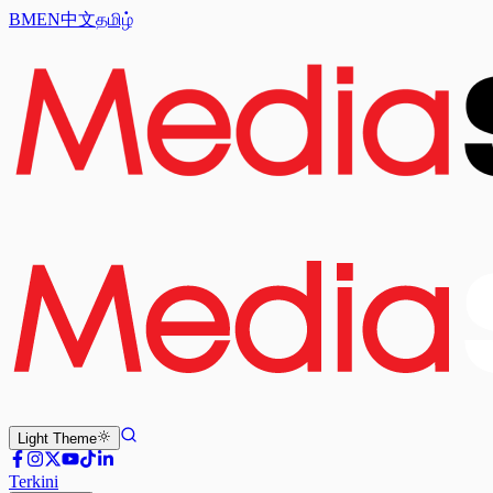
BM
EN
中文
தமிழ்
Light
Theme
Terkini