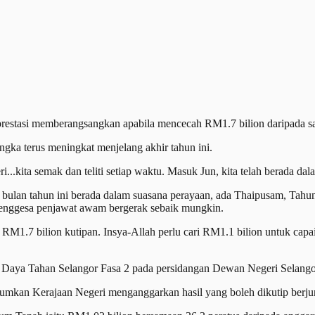
tasi memberangsangkan apabila mencecah RM1.7 bilion daripada sasa
angka terus meningkat menjelang akhir tahun ini.
ri...kita semak dan teliti setiap waktu. Masuk Jun, kita telah berada d
al bulan tahun ini berada dalam suasana perayaan, ada Thaipusam, Tahu
 menggesa penjawat awam bergerak sebaik mungkin.
 RM1.7 bilion kutipan. Insya-Allah perlu cari RM1.1 bilion untuk capa
Daya Tahan Selangor Fasa 2 pada persidangan Dewan Negeri Selangor di
mkan Kerajaan Negeri menganggarkan hasil yang boleh dikutip berju