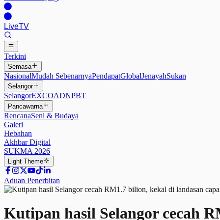
Live
TV
Terkini
Semasa
Nasional
Mudah Sebenarnya
Pendapat
Global
Jenayah
Sukan
Selangor
Selangor
EXCO
ADN
PBT
Pancawarna
Rencana
Seni & Budaya
Galeri
Hebahan
Akhbar Digital
SUKMA 2026
Light
Theme
Aduan Penerbitan
Kutipan hasil Selangor cecah RM