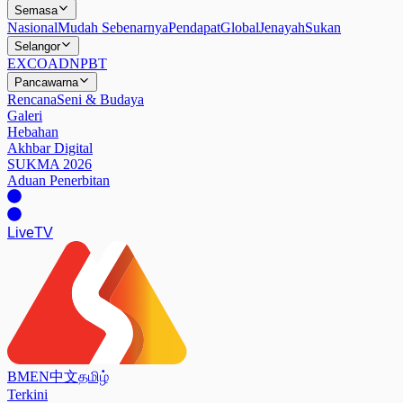
Semasa
Nasional
Mudah Sebenarnya
Pendapat
Global
Jenayah
Sukan
Selangor
EXCO
ADN
PBT
Pancawarna
Rencana
Seni & Budaya
Galeri
Hebahan
Akhbar Digital
SUKMA 2026
Aduan Penerbitan
Live
TV
BM
EN
中文
தமிழ்
Terkini