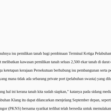
ya isu pemilikan tanah bagi pembinaan Terminal Ketiga Pelabuhan K
 melibatkan kawasan pemilikan tanah seluas 2,500 ekar tanah di darat d
u ketetapan kerajaan Persekutuan berhubung isu pembangunan serta p
 mana tidak ada sebarang private port (pelabuhan swasta) yang dilul
g hal ini kerana tanah kita sudah siapkan," katanya pada sidang media 
buhan Klang itu dapat dilancarkan menjelang September depan, seperti
gor (PKNS) bersama syarikat terlibat telah bersedia untuk memulakan