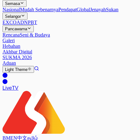
Semasa
Nasional
Mudah Sebenarnya
Pendapat
Global
Jenayah
Sukan
Selangor
EXCO
ADN
PBT
Pancawarna
Rencana
Seni & Budaya
Galeri
Hebahan
Akhbar Digital
SUKMA 2026
Aduan
Light
Theme
Live
TV
BM
EN
中文
தமிழ்