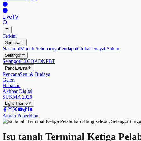
Live
TV
Terkini
Semasa
Nasional
Mudah Sebenarnya
Pendapat
Global
Jenayah
Sukan
Selangor
Selangor
EXCO
ADN
PBT
Pancawarna
Rencana
Seni & Budaya
Galeri
Hebahan
Akhbar Digital
SUKMA 2026
Light
Theme
Aduan Penerbitan
Isu tanah Terminal Ketiga Pela