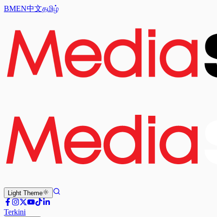
BM
EN
中文
தமிழ்
Light
Theme
Terkini