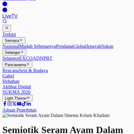
Live
TV
Terkini
Semasa
Nasional
Mudah Sebenarnya
Pendapat
Global
Jenayah
Sukan
Selangor
Selangor
EXCO
ADN
PBT
Pancawarna
Rencana
Seni & Budaya
Galeri
Hebahan
Akhbar Digital
SUKMA 2026
Light
Theme
Aduan Penerbitan
Semiotik Seram Ayam Dalam