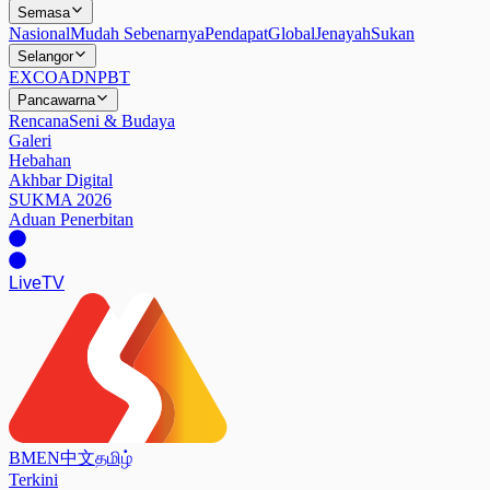
Semasa
Nasional
Mudah Sebenarnya
Pendapat
Global
Jenayah
Sukan
Selangor
EXCO
ADN
PBT
Pancawarna
Rencana
Seni & Budaya
Galeri
Hebahan
Akhbar Digital
SUKMA 2026
Aduan Penerbitan
Live
TV
BM
EN
中文
தமிழ்
Terkini