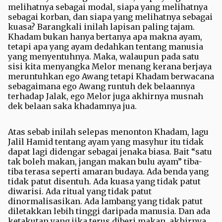
melihatnya sebagai modal, siapa yang melihatnya
sebagai korban, dan siapa yang melihatnya sebagai
kuasa? Barangkali inilah lapisan paling tajam.
Khadam bukan hanya bertanya apa makna ayam,
tetapi apa yang ayam dedahkan tentang manusia
yang menyentuhnya. Maka, walaupun pada satu
sisi kita menyangka Melor menang kerana berjaya
meruntuhkan ego Awang tetapi Khadam berwacana
sebagaimana ego Awang runtuh dek belaannya
terhadap Jalak, ego Melor juga akhirnya musnah
dek belaan saka khadamnya jua.
Atas sebab inilah selepas menonton Khadam, lagu
Jalil Hamid tentang ayam yang masyhur itu tidak
dapat lagi didengar sebagai jenaka biasa. Bait “satu
tak boleh makan, jangan makan bulu ayam” tiba-
tiba terasa seperti amaran budaya. Ada benda yang
tidak patut disentuh. Ada kuasa yang tidak patut
diwarisi. Ada ritual yang tidak patut
dinormalisasikan. Ada lambang yang tidak patut
diletakkan lebih tinggi daripada manusia. Dan ada
ketakutan yang jika terus diberi makan, akhirnya