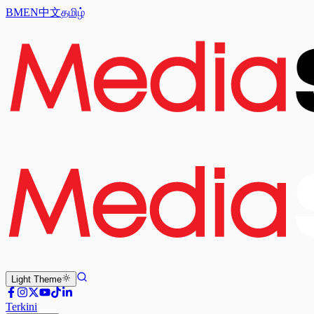
BM
EN
中文
தமிழ்
Light
Theme
Terkini