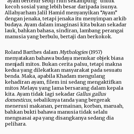
“ayam bertelur sebiji riuh sekampung” untuk
kecoh sosial yang lebih besar daripada isunya.
Allahyarham Jalil Hamid menyanyikan “Ayam”
dengan jenaka, tetapi jenaka itu menyimpan arkib
budaya. Ayam dalam imaginasi kita bukan sekadar
lauk, bahkan bahasa, sindiran, lambang perangai
manusia yang berbulu, bertaji dan berkokok.
Roland Barthes dalam
Mythologies
(1957)
menyatakan bahawa budaya menukar objek biasa
menjadi mitos. Bukan cerita palsu, tetapi makna
kedua yang dilekatkan masyarakat pada sesuatu
benda. Maka, apabila Khadam mengulang
kehadiran ayam, filem ini sedang mengaktifkan
mitos Melayu yang lama bersarang dalam kepala
kita. Ayam tidak lagi sekadar
Gallus gallus
domesticus
, sebaliknya tanda yang bergerak
menerusi makanan, permainan, korban, maruah,
bahkan bukti bahawa manusia tidak selalu
menguasai apa yang disangkanya sedang dia
pelihara.