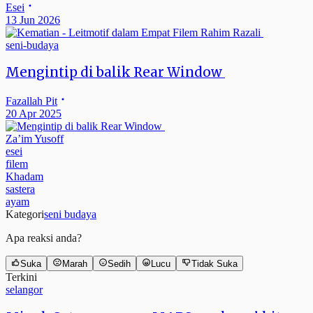
Esei
13 Jun 2026
seni-budaya
Mengintip di balik Rear Window
Fazallah Pit
20 Apr 2025
Za’im Yusoff
esei
filem
Khadam
sastera
ayam
Kategori
seni budaya
Apa reaksi anda?
Suka
Marah
Sedih
Lucu
Tidak Suka
Terkini
selangor