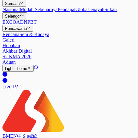
Semasa
Nasional
Mudah Sebenarnya
Pendapat
Global
Jenayah
Sukan
Selangor
EXCO
ADN
PBT
Pancawarna
Rencana
Seni & Budaya
Galeri
Hebahan
Akhbar Digital
SUKMA 2026
Aduan
Light
Theme
Live
TV
BM
EN
中文
தமிழ்