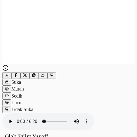
Suka
Marah
Sedih
Lucu
Tidak Suka
Oleh Za’im Yusoff