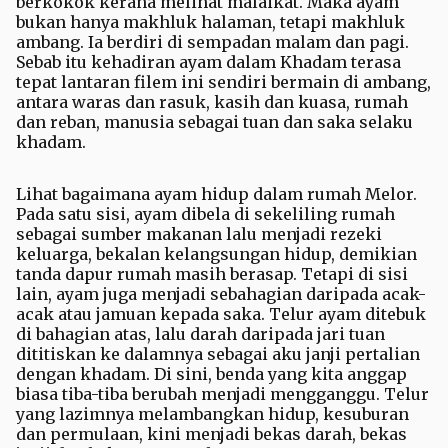
berkokok kerana melihat malaikat. Maka ayam
bukan hanya makhluk halaman, tetapi makhluk
ambang. Ia berdiri di sempadan malam dan pagi.
Sebab itu kehadiran ayam dalam Khadam terasa
tepat lantaran filem ini sendiri bermain di ambang,
antara waras dan rasuk, kasih dan kuasa, rumah
dan reban, manusia sebagai tuan dan saka selaku
khadam.
Lihat bagaimana ayam hidup dalam rumah Melor.
Pada satu sisi, ayam dibela di sekeliling rumah
sebagai sumber makanan lalu menjadi rezeki
keluarga, bekalan kelangsungan hidup, demikian
tanda dapur rumah masih berasap. Tetapi di sisi
lain, ayam juga menjadi sebahagian daripada acak-
acak atau jamuan kepada saka. Telur ayam ditebuk
di bahagian atas, lalu darah daripada jari tuan
dititiskan ke dalamnya sebagai aku janji pertalian
dengan khadam. Di sini, benda yang kita anggap
biasa tiba-tiba berubah menjadi mengganggu. Telur
yang lazimnya melambangkan hidup, kesuburan
dan permulaan, kini menjadi bekas darah, bekas