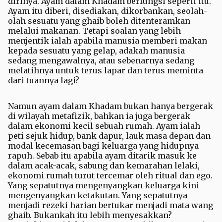
dirinya. Ayam dalam Khadam berfungsi seperti itu.
Ayam itu diberi, disediakan, dikorbankan, seolah-
olah sesuatu yang ghaib boleh ditenteramkan
melalui makanan. Tetapi soalan yang lebih
menjentik ialah apabila manusia memberi makan
kepada sesuatu yang gelap, adakah manusia
sedang mengawalnya, atau sebenarnya sedang
melatihnya untuk terus lapar dan terus meminta
dari tuannya lagi?
Namun ayam dalam Khadam bukan hanya bergerak
di wilayah metafizik, bahkan ia juga bergerak
dalam ekonomi kecil sebuah rumah. Ayam ialah
peti sejuk hidup, bank dapur, lauk masa depan dan
modal kecemasan bagi keluarga yang hidupnya
rapuh. Sebab itu apabila ayam ditarik masuk ke
dalam acak-acak, sabung dan kemarahan lelaki,
ekonomi rumah turut tercemar oleh ritual dan ego.
Yang sepatutnya mengenyangkan keluarga kini
mengenyangkan ketakutan. Yang sepatutnya
menjadi rezeki harian bertukar menjadi mata wang
ghaib. Bukankah itu lebih menyesakkan?