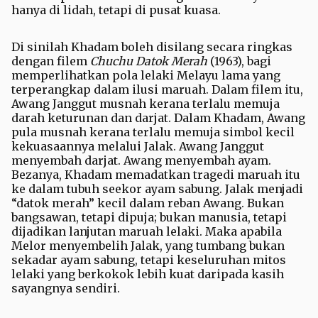
hanya di lidah, tetapi di pusat kuasa.
Di sinilah Khadam boleh disilang secara ringkas
dengan filem
Chuchu Datok Merah
(1963), bagi
memperlihatkan pola lelaki Melayu lama yang
terperangkap dalam ilusi maruah. Dalam filem itu,
Awang Janggut musnah kerana terlalu memuja
darah keturunan dan darjat. Dalam Khadam, Awang
pula musnah kerana terlalu memuja simbol kecil
kekuasaannya melalui Jalak. Awang Janggut
menyembah darjat. Awang menyembah ayam.
Bezanya, Khadam memadatkan tragedi maruah itu
ke dalam tubuh seekor ayam sabung. Jalak menjadi
“datok merah” kecil dalam reban Awang. Bukan
bangsawan, tetapi dipuja; bukan manusia, tetapi
dijadikan lanjutan maruah lelaki. Maka apabila
Melor menyembelih Jalak, yang tumbang bukan
sekadar ayam sabung, tetapi keseluruhan mitos
lelaki yang berkokok lebih kuat daripada kasih
sayangnya sendiri.