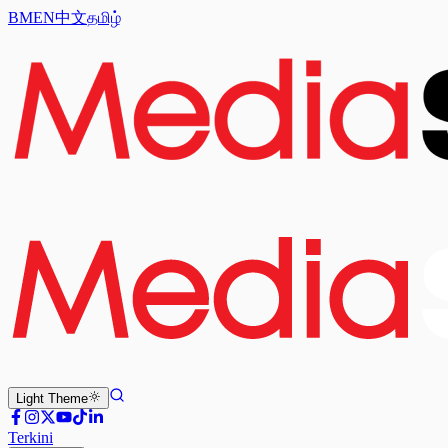
BM
EN
中文
தமிழ்
Light
Theme
Terkini