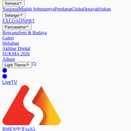
Semasa
Nasional
Mudah Sebenarnya
Pendapat
Global
Jenayah
Sukan
Selangor
EXCO
ADN
PBT
Pancawarna
Rencana
Seni & Budaya
Galeri
Hebahan
Akhbar Digital
SUKMA 2026
Aduan
Light
Theme
Live
TV
BM
EN
中文
தமிழ்