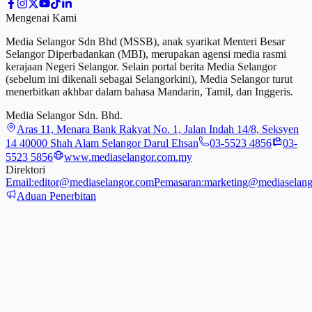
Mengenai Kami
Media Selangor Sdn Bhd (MSSB), anak syarikat Menteri Besar
Selangor Diperbadankan (MBI), merupakan agensi media rasmi
kerajaan Negeri Selangor. Selain portal berita Media Selangor
(sebelum ini dikenali sebagai Selangorkini), Media Selangor turut
menerbitkan akhbar dalam bahasa Mandarin, Tamil,
dan
Inggeris.
Media Selangor Sdn. Bhd.
Aras 11, Menara Bank Rakyat No. 1, Jalan Indah 14/8, Seksyen
14 40000 Shah Alam Selangor Darul Ehsan
03-5523 4856
03-
5523 5856
www.mediaselangor.com.my
Direktori
Email:
editor@mediaselangor.com
Pemasaran:
marketing@mediaselang
Aduan Penerbitan