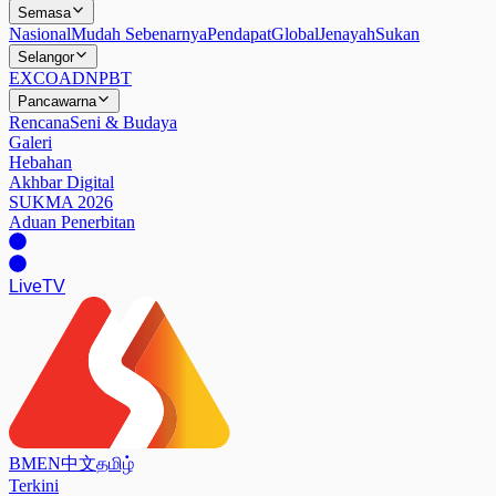
Semasa
Nasional
Mudah Sebenarnya
Pendapat
Global
Jenayah
Sukan
Selangor
EXCO
ADN
PBT
Pancawarna
Rencana
Seni & Budaya
Galeri
Hebahan
Akhbar Digital
SUKMA 2026
Aduan Penerbitan
Live
TV
BM
EN
中文
தமிழ்
Terkini