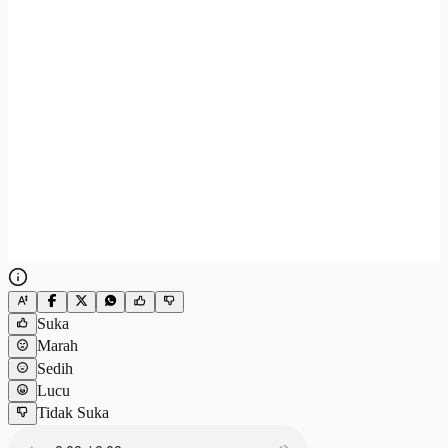
Suka
Marah
Sedih
Lucu
Tidak Suka