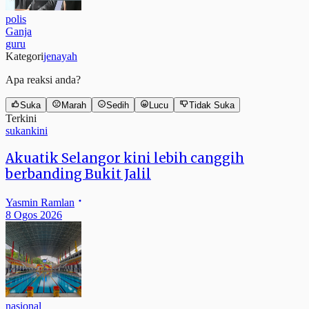
polis
Ganja
guru
Kategori
jenayah
Apa reaksi anda?
Suka
Marah
Sedih
Lucu
Tidak Suka
Terkini
sukankini
Akuatik Selangor kini lebih canggih
berbanding Bukit Jalil
Yasmin Ramlan
8 Ogos 2026
nasional