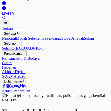
Live
TV
Terkini
Semasa
Nasional
Mudah Sebenarnya
Pendapat
Global
Jenayah
Sukan
Selangor
Selangor
EXCO
ADN
PBT
Pancawarna
Rencana
Seni & Budaya
Galeri
Hebahan
Akhbar Digital
SUKMA 2026
Light
Theme
Aduan Penerbitan