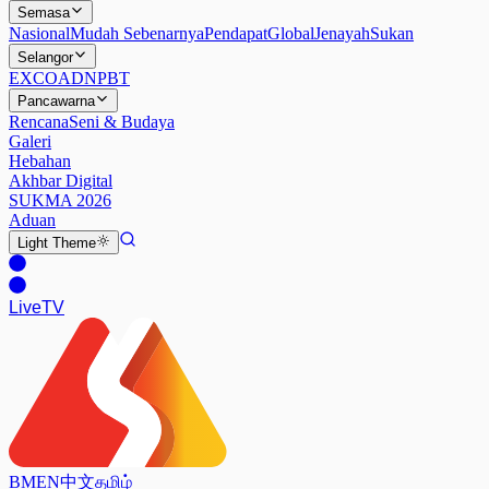
Semasa
Nasional
Mudah Sebenarnya
Pendapat
Global
Jenayah
Sukan
Selangor
EXCO
ADN
PBT
Pancawarna
Rencana
Seni & Budaya
Galeri
Hebahan
Akhbar Digital
SUKMA 2026
Aduan
Light
Theme
Live
TV
BM
EN
中文
தமிழ்