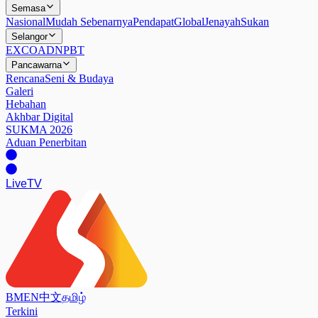
Semasa
Nasional
Mudah Sebenarnya
Pendapat
Global
Jenayah
Sukan
Selangor
EXCO
ADN
PBT
Pancawarna
Rencana
Seni & Budaya
Galeri
Hebahan
Akhbar Digital
SUKMA 2026
Aduan Penerbitan
Live
TV
BM
EN
中文
தமிழ்
Terkini