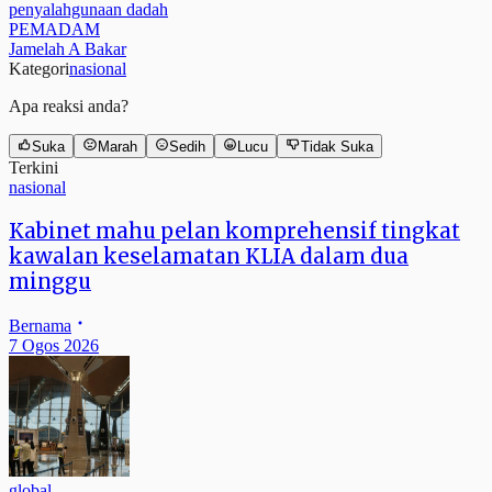
penyalahgunaan dadah
PEMADAM
Jamelah A Bakar
Kategori
nasional
Apa reaksi anda?
Suka
Marah
Sedih
Lucu
Tidak Suka
Terkini
nasional
Kabinet mahu pelan komprehensif tingkat
kawalan keselamatan KLIA dalam dua
minggu
Bernama
7 Ogos 2026
global