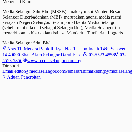
Mengenai Kami
Media Selangor Sdn Bhd (MSSB), anak syarikat Menteri Besar
Selangor Diperbadankan (MBI), merupakan agensi media rasmi
kerajaan Negeri Selangor. Selain portal berita Media Selangor
(sebelum ini dikenali sebagai Selangorkini), Media Selangor turut
menerbitkan akhbar dalam bahasa Mandarin, Tamil,
dan
Inggeris.
Media Selangor Sdn. Bhd.
Aras 11, Menara Bank Rakyat No. 1, Jalan Indah 14/8, Seksyen
14 40000 Shah Alam Selangor Darul Ehsan
03-5523 4856
03-
5523 5856
www.mediaselangor.com.my
Direktori
Email:
editor@mediaselangor.com
Pemasaran:
marketing@mediaselang
Aduan Penerbitan