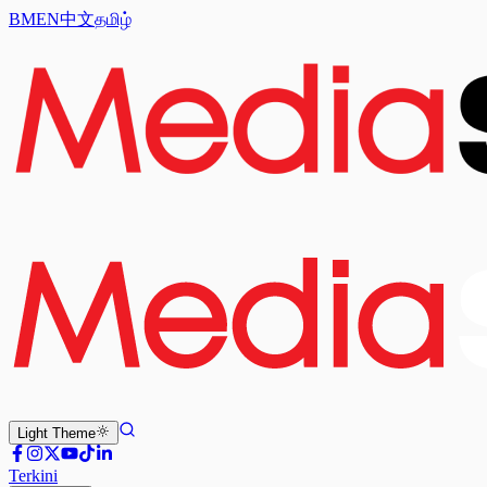
BM
EN
中文
தமிழ்
Light
Theme
Terkini