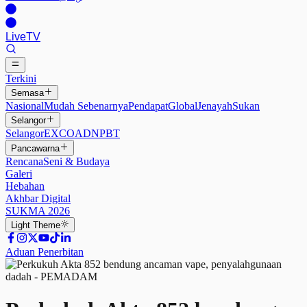
Live
TV
Terkini
Semasa
Nasional
Mudah Sebenarnya
Pendapat
Global
Jenayah
Sukan
Selangor
Selangor
EXCO
ADN
PBT
Pancawarna
Rencana
Seni & Budaya
Galeri
Hebahan
Akhbar Digital
SUKMA 2026
Light
Theme
Aduan Penerbitan