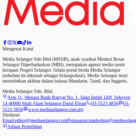
Mengenai Kami
Media Selangor Sdn Bhd (MSSB), anak syarikat Menteri Besar
Selangor Diperbadankan (MBI), merupakan agensi media rasmi
kerajaan Negeri Selangor. Selain portal berita Media Selangor
(sebelum ini dikenali sebagai Selangorkini), Media Selangor turut
menerbitkan akhbar dalam bahasa Mandarin, Tamil,
dan
Inggeris.
Media Selangor Sdn. Bhd.
Aras 11, Menara Bank Rakyat No. 1, Jalan Indah 14/8, Seksyen
14 40000 Shah Alam Selangor Darul Ehsan
03-5523 4856
03-
5523 5856
www.mediaselangor.com.my
Direktori
Email:
editor@mediaselangor.com
Pemasaran:
marketing@mediaselang
Aduan Penerbitan