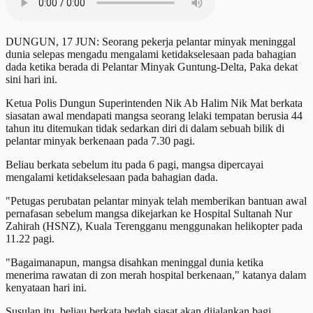
DUNGUN, 17 JUN: Seorang pekerja pelantar minyak meninggal
dunia selepas mengadu mengalami ketidakselesaan pada bahagian
dada ketika berada di Pelantar Minyak Guntung-Delta, Paka dekat
sini hari ini.
Ketua Polis Dungun Superintenden Nik Ab Halim Nik Mat berkata
siasatan awal mendapati mangsa seorang lelaki tempatan berusia 44
tahun itu ditemukan tidak sedarkan diri di dalam sebuah bilik di
pelantar minyak berkenaan pada 7.30 pagi.
Beliau berkata sebelum itu pada 6 pagi, mangsa dipercayai
mengalami ketidakselesaan pada bahagian dada.
"Petugas perubatan pelantar minyak telah memberikan bantuan awal
pernafasan sebelum mangsa dikejarkan ke Hospital Sultanah Nur
Zahirah (HSNZ), Kuala Terengganu menggunakan helikopter pada
11.22 pagi.
"Bagaimanapun, mangsa disahkan meninggal dunia ketika
menerima rawatan di zon merah hospital berkenaan," katanya dalam
kenyataan hari ini.
Susulan itu, beliau berkata bedah siasat akan dijalankan bagi