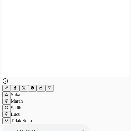
Suka
Marah
Sedih
Lucu
Tidak Suka