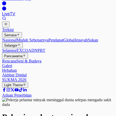
Live
TV
Terkini
Semasa
Nasional
Mudah Sebenarnya
Pendapat
Global
Jenayah
Sukan
Selangor
Selangor
EXCO
ADN
PBT
Pancawarna
Rencana
Seni & Budaya
Galeri
Hebahan
Akhbar Digital
SUKMA 2026
Light
Theme
Aduan Penerbitan