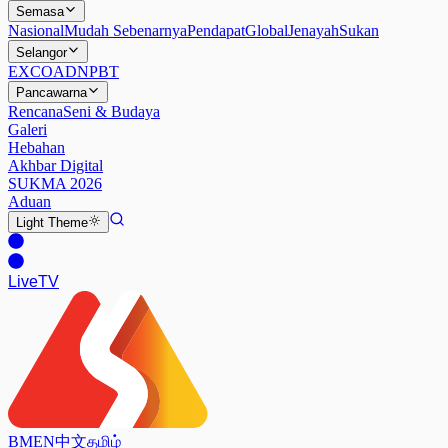
Semasa
Nasional
Mudah Sebenarnya
Pendapat
Global
Jenayah
Sukan
Selangor
EXCO
ADN
PBT
Pancawarna
Rencana
Seni & Budaya
Galeri
Hebahan
Akhbar Digital
SUKMA 2026
Aduan
Light
Theme
Live
TV
BM
EN
中文
தமிழ்