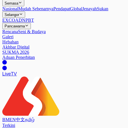
Semasa
Nasional
Mudah Sebenarnya
Pendapat
Global
Jenayah
Sukan
Selangor
EXCO
ADN
PBT
Pancawarna
Rencana
Seni & Budaya
Galeri
Hebahan
Akhbar Digital
SUKMA 2026
Aduan Penerbitan
Live
TV
BM
EN
中文
தமிழ்
Terkini