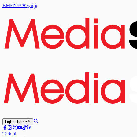
BM
EN
中文
தமிழ்
Light
Theme
Terkini