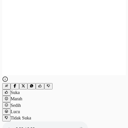
Suka
Marah
Sedih
Lucu
Tidak Suka