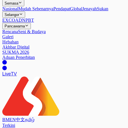
Semasa
Nasional
Mudah Sebenarnya
Pendapat
Global
Jenayah
Sukan
Selangor
EXCO
ADN
PBT
Pancawarna
Rencana
Seni & Budaya
Galeri
Hebahan
Akhbar Digital
SUKMA 2026
Aduan Penerbitan
Live
TV
BM
EN
中文
தமிழ்
Terkini