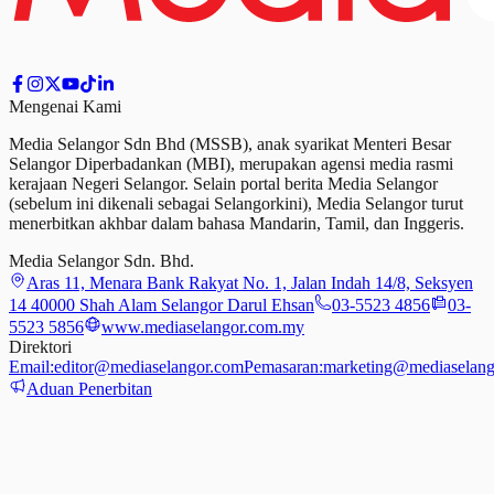
Mengenai Kami
Media Selangor Sdn Bhd (MSSB), anak syarikat Menteri Besar
Selangor Diperbadankan (MBI), merupakan agensi media rasmi
kerajaan Negeri Selangor. Selain portal berita Media Selangor
(sebelum ini dikenali sebagai Selangorkini), Media Selangor turut
menerbitkan akhbar dalam bahasa Mandarin, Tamil,
dan
Inggeris.
Media Selangor Sdn. Bhd.
Aras 11, Menara Bank Rakyat No. 1, Jalan Indah 14/8, Seksyen
14 40000 Shah Alam Selangor Darul Ehsan
03-5523 4856
03-
5523 5856
www.mediaselangor.com.my
Direktori
Email:
editor@mediaselangor.com
Pemasaran:
marketing@mediaselang
Aduan Penerbitan