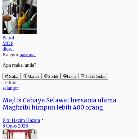
Petrol
MOF
diesel
Kategori
nasional
Apa reaksi anda?
Suka
Marah
Sedih
Lucu
Tidak Suka
Terkini
selangor
Majlis Cahaya Selawat bersama ulama
Maghribi himpun lebih 400 orang
Fitri Hazim Hazam
6 Ogos 2026