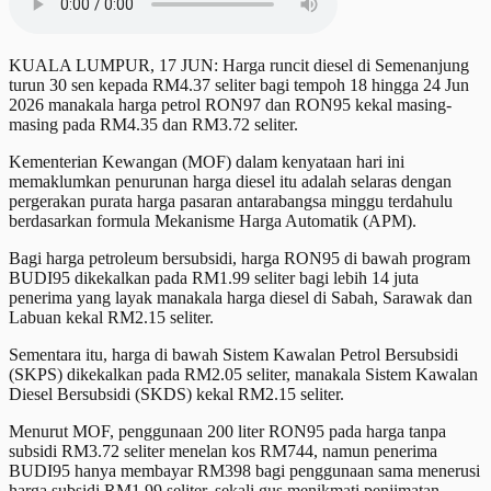
KUALA LUMPUR, 17 JUN: Harga runcit diesel di Semenanjung
turun 30 sen kepada RM4.37 seliter bagi tempoh 18 hingga 24 Jun
2026 manakala harga petrol RON97 dan RON95 kekal masing-
masing pada RM4.35 dan RM3.72 seliter.
Kementerian Kewangan (MOF) dalam kenyataan hari ini
memaklumkan penurunan harga diesel itu adalah selaras dengan
pergerakan purata harga pasaran antarabangsa minggu terdahulu
berdasarkan formula Mekanisme Harga Automatik (APM).
Bagi harga petroleum bersubsidi, harga RON95 di bawah program
BUDI95 dikekalkan pada RM1.99 seliter bagi lebih 14 juta
penerima yang layak manakala harga diesel di Sabah, Sarawak dan
Labuan kekal RM2.15 seliter.
Sementara itu, harga di bawah Sistem Kawalan Petrol Bersubsidi
(SKPS) dikekalkan pada RM2.05 seliter, manakala Sistem Kawalan
Diesel Bersubsidi (SKDS) kekal RM2.15 seliter.
Menurut MOF, penggunaan 200 liter RON95 pada harga tanpa
subsidi RM3.72 seliter menelan kos RM744, namun penerima
BUDI95 hanya membayar RM398 bagi penggunaan sama menerusi
harga subsidi RM1.99 seliter, sekali gus menikmati penjimatan