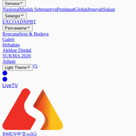
Semasa
Nasional
Mudah Sebenarnya
Pendapat
Global
Jenayah
Sukan
Selangor
EXCO
ADN
PBT
Pancawarna
Rencana
Seni & Budaya
Galeri
Hebahan
Akhbar Digital
SUKMA 2026
Aduan
Light
Theme
Live
TV
BM
EN
中文
தமிழ்