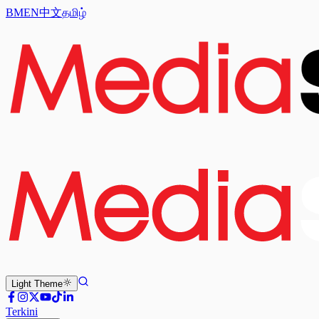
BM
EN
中文
தமிழ்
Light
Theme
Terkini