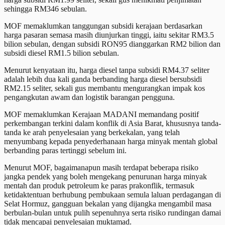
sehingga RM346 sebulan.
MOF memaklumkan tanggungan subsidi kerajaan berdasarkan
harga pasaran semasa masih diunjurkan tinggi, iaitu sekitar RM3.5
bilion sebulan, dengan subsidi RON95 dianggarkan RM2 bilion dan
subsidi diesel RM1.5 bilion sebulan.
Menurut kenyataan itu, harga diesel tanpa subsidi RM4.37 seliter
adalah lebih dua kali ganda berbanding harga diesel bersubsidi
RM2.15 seliter, sekali gus membantu mengurangkan impak kos
pengangkutan awam dan logistik barangan pengguna.
MOF memaklumkan Kerajaan MADANI memandang positif
perkembangan terkini dalam konflik di Asia Barat, khususnya tanda-
tanda ke arah penyelesaian yang berkekalan, yang telah
menyumbang kepada penyederhanaan harga minyak mentah global
berbanding paras tertinggi sebelum ini.
Menurut MOF, bagaimanapun masih terdapat beberapa risiko
jangka pendek yang boleh mengekang penurunan harga minyak
mentah dan produk petroleum ke paras prakonflik, termasuk
ketidaktentuan berhubung pembukaan semula laluan perdagangan di
Selat Hormuz, gangguan bekalan yang dijangka mengambil masa
berbulan-bulan untuk pulih sepenuhnya serta risiko rundingan damai
tidak mencapai penyelesaian muktamad.