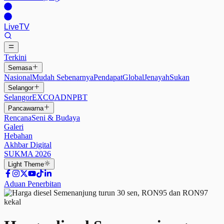
Live
TV
Terkini
Semasa
Nasional
Mudah Sebenarnya
Pendapat
Global
Jenayah
Sukan
Selangor
Selangor
EXCO
ADN
PBT
Pancawarna
Rencana
Seni & Budaya
Galeri
Hebahan
Akhbar Digital
SUKMA 2026
Light
Theme
Aduan Penerbitan