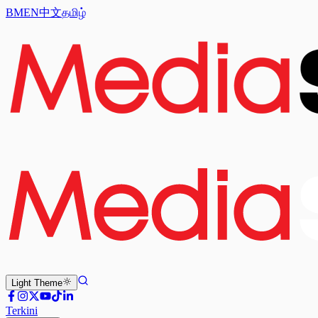
BM
EN
中文
தமிழ்
Light
Theme
Terkini