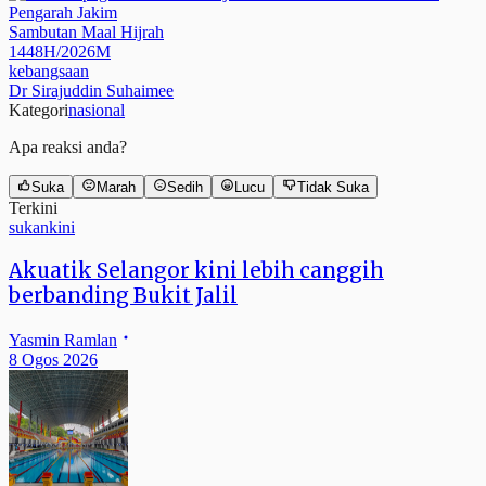
Sambutan Maal Hijrah
1448H/2026M
kebangsaan
Dr Sirajuddin Suhaimee
Kategori
nasional
Apa reaksi anda?
Suka
Marah
Sedih
Lucu
Tidak Suka
Terkini
sukankini
Akuatik Selangor kini lebih canggih
berbanding Bukit Jalil
Yasmin Ramlan
8 Ogos 2026