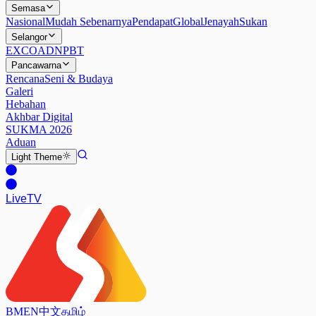
Semasa
Nasional
Mudah Sebenarnya
Pendapat
Global
Jenayah
Sukan
Selangor
EXCO
ADN
PBT
Pancawarna
Rencana
Seni & Budaya
Galeri
Hebahan
Akhbar Digital
SUKMA 2026
Aduan
Light
Theme
Live
TV
BM
EN
中文
தமிழ்