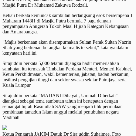
Masjid Putra Dr Muhamad Zakuwa Rodzali.
Beliau berkata kemuncak sambutan berlangsung esok bersempena 1
Muharam 1448H di Masjid Putra bermula 7 pagi dengan
penyampaian Anugerah Tokoh Maal Hijrah Kategori Kebangsaan
dan Antarabangsa.
"Majlis berkenaan akan disempurnakan Sultan Perak Sultan Nazrin
Shah yang berkenan berangkat ke majlis tersebut," katanya dalam
kenyataan hari ini.
Sirajuddin berkata 5,000 tetamu dijangka hadir memeriahkan
sambutan itu termasuk Timbalan Perdana Menteri, Menteri Kabinet,
Ketua Perkhidmatan, wakil kementerian, jabatan, badan berkanun,
institusi pengajian tinggi dan sektor swasta sekitar Putrajaya serta
Kuala Lumpur.
Sirajuddin berkata "MADANI Dihayati, Ummah Diberkati"
diangkat sebagai tema sambutan tahun ini bertepatan dengan
semangat hijrah Rasulullah SAW yang menjadi titik permulaan
pembinaan tamadun Islam unggul melalui penubuhan negara
Madinah.
Ketua Pengarah JAKIM Datuk Dr Sirajuddin Suhaimee. Foto