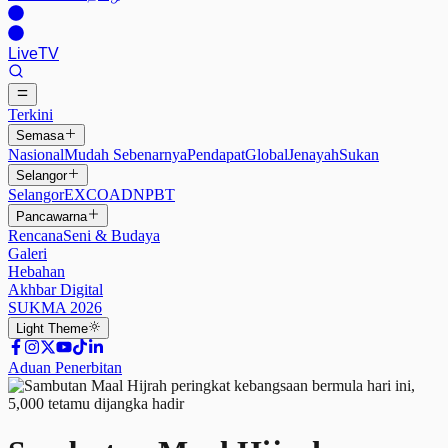
Live
TV
Terkini
Semasa
Nasional
Mudah Sebenarnya
Pendapat
Global
Jenayah
Sukan
Selangor
Selangor
EXCO
ADN
PBT
Pancawarna
Rencana
Seni & Budaya
Galeri
Hebahan
Akhbar Digital
SUKMA 2026
Light
Theme
Aduan Penerbitan