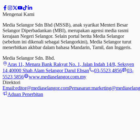
Mengenai Kami
Media Selangor Sdn Bhd (MSSB), anak syarikat Menteri Besar
Selangor Diperbadankan (MBI), merupakan agensi media rasmi
kerajaan Negeri Selangor. Selain portal berita Media Selangor
(sebelum ini dikenali sebagai Selangorkini), Media Selangor turut
menerbitkan akhbar dalam bahasa Mandarin, Tamil,
dan
Inggeris.
Media Selangor Sdn. Bhd.
Aras 11, Menara Bank Rakyat No. 1, Jalan Indah 14/8, Seksyen
14 40000 Shah Alam Selangor Darul Ehsan
03-5523 4856
03-
5523 5856
www.mediaselangor.com.my
Direktori
Email:
editor@mediaselangor.com
Pemasaran:
marketing@mediaselang
Aduan Penerbitan