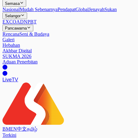
Semasa
Nasional
Mudah Sebenarnya
Pendapat
Global
Jenayah
Sukan
Selangor
EXCO
ADN
PBT
Pancawarna
Rencana
Seni & Budaya
Galeri
Hebahan
Akhbar Digital
SUKMA 2026
Aduan Penerbitan
Live
TV
BM
EN
中文
தமிழ்
Terkini