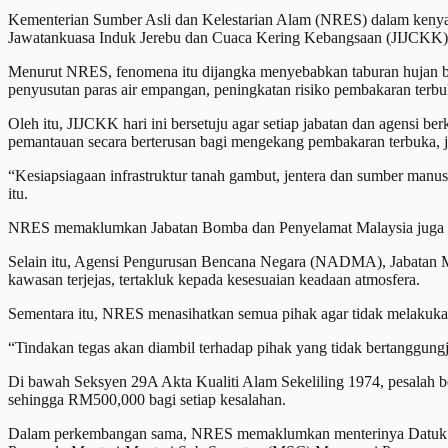
Kementerian Sumber Asli dan Kelestarian Alam (NRES) dalam kenyata
Jawatankuasa Induk Jerebu dan Cuaca Kering Kebangsaan (JIJCKK) Bil
Menurut NRES, fenomena itu dijangka menyebabkan taburan hujan berk
penyusutan paras air empangan, peningkatan risiko pembakaran terb
Oleh itu, JIJCKK hari ini bersetuju agar setiap jabatan dan agensi
pemantauan secara berterusan bagi mengekang pembakaran terbuka, je
“Kesiapsiagaan infrastruktur tanah gambut, jentera dan sumber manu
itu.
NRES memaklumkan Jabatan Bomba dan Penyelamat Malaysia juga aka
Selain itu, Agensi Pengurusan Bencana Negara (NADMA), Jabatan Me
kawasan terjejas, tertakluk kepada kesesuaian keadaan atmosfera.
Sementara itu, NRES menasihatkan semua pihak agar tidak melakuka
“Tindakan tegas akan diambil terhadap pihak yang tidak bertanggun
Di bawah Seksyen 29A Akta Kualiti Alam Sekeliling 1974, pesalah 
sehingga RM500,000 bagi setiap kesalahan.
Dalam perkembangan sama, NRES memaklumkan menterinya Datuk Se