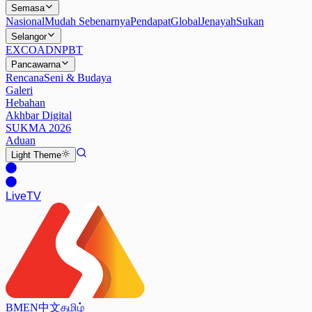
Semasa
Nasional
Mudah Sebenarnya
Pendapat
Global
Jenayah
Sukan
Selangor
EXCO
ADN
PBT
Pancawarna
Rencana
Seni & Budaya
Galeri
Hebahan
Akhbar Digital
SUKMA 2026
Aduan
Light
Theme
Live
TV
BM
EN
中文
தமிழ்