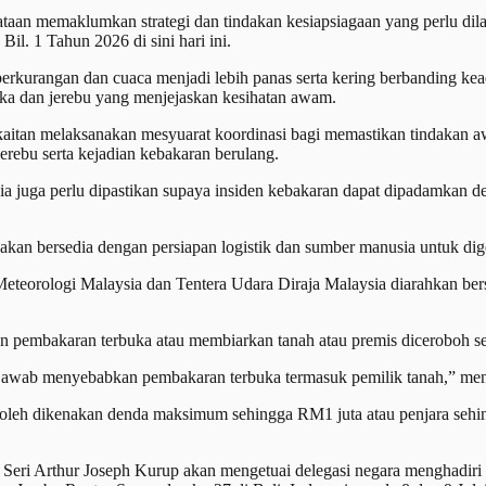
an memaklumkan strategi dan tindakan kesiapsiagaan yang perlu dila
. 1 Tahun 2026 di sini hari ini.
urangan dan cuaca menjadi lebih panas serta kering berbanding keadaa
uka dan jerebu yang menjejaskan kesihatan awam.
 berkaitan melaksanakan mesyuarat koordinasi bagi memastikan tindakan
rebu serta kejadian kebakaran berulang.
sia juga perlu dipastikan supaya insiden kebakaran dapat dipadamkan
n bersedia dengan persiapan logistik dan sumber manusia untuk di
teorologi Malaysia dan Tentera Udara Diraja Malaysia diarahkan be
n pembakaran terbuka atau membiarkan tanah atau premis diceroboh 
gjawab menyebabkan pembakaran terbuka termasuk pemilik tanah,” menu
boleh dikenakan denda maksimum sehingga RM1 juta atau penjara sehi
ri Arthur Joseph Kurup akan mengetuai delegasi negara menghadiri