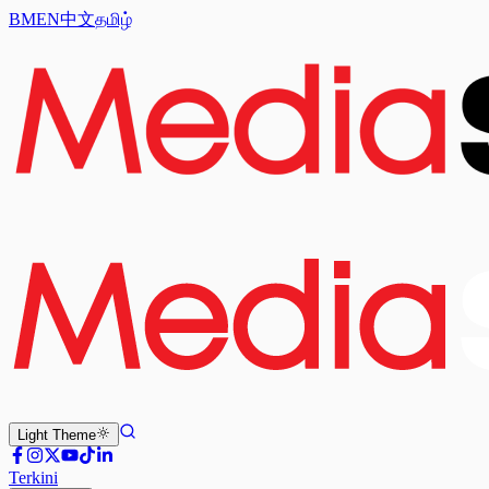
BM
EN
中文
தமிழ்
Light
Theme
Terkini