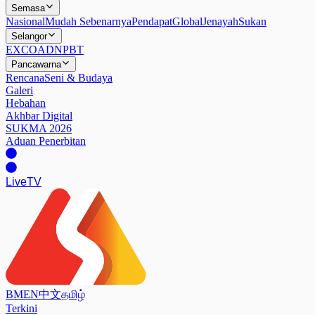
Semasa
Nasional
Mudah Sebenarnya
Pendapat
Global
Jenayah
Sukan
Selangor
EXCO
ADN
PBT
Pancawarna
Rencana
Seni & Budaya
Galeri
Hebahan
Akhbar Digital
SUKMA 2026
Aduan Penerbitan
Live
TV
BM
EN
中文
தமிழ்
Terkini