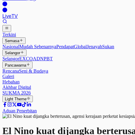
Live
TV
Terkini
Semasa
Nasional
Mudah Sebenarnya
Pendapat
Global
Jenayah
Sukan
Selangor
Selangor
EXCO
ADN
PBT
Pancawarna
Rencana
Seni & Budaya
Galeri
Hebahan
Akhbar Digital
SUKMA 2026
Light
Theme
Aduan Penerbitan
El Nino kuat dijangka berterusa