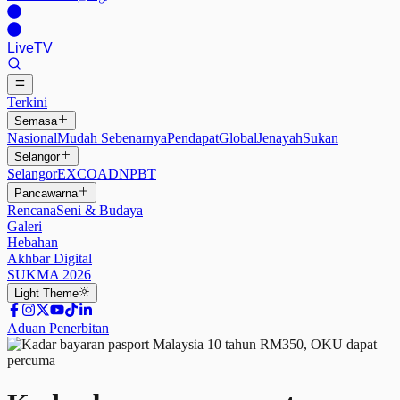
Live
TV
Terkini
Semasa
Nasional
Mudah Sebenarnya
Pendapat
Global
Jenayah
Sukan
Selangor
Selangor
EXCO
ADN
PBT
Pancawarna
Rencana
Seni & Budaya
Galeri
Hebahan
Akhbar Digital
SUKMA 2026
Light
Theme
Aduan Penerbitan