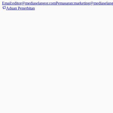
Email:
editor@mediaselangor.com
Pemasaran:
marketing@mediaselang
Aduan Penerbitan