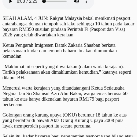
SHAH ALAM, 4 JUN: Rakyat Malaysia bakal menikmati pasport
antarabangsa dengan tempoh sah laku sehingga 10 tahun pada kadar
bayaran RM350 susulan pindaan Perintah Fi (Pasport dan Visa)
2026 yang telah diwartakan kerajaan.
Ketua Pengarah Imigresen Datuk Zakaria Shaaban berkata
pelaksanaan kadar dan tempoh baharu itu akan diumumkan
kemudian.
"Maklumat ini seperti yang diwartakan (dalam warta kerajaan).
Tarikh pelaksanaan akan dimaklumkan kemudian," katanya seperti
dilapor BH.
Menerusi warta kerajaan yang ditandatangani Ketua Setiausaha
Negara Tan Sri Shamsul Azri Abu Bakar, warga emas berusia 60
tahun ke atas hanya dikenakan bayaran RM175 bagi pasport
berkenaan.
Golongan orang kurang upaya (OKU) berumur 18 tahun ke atas
yang berdaftar di bawah Akta Orang Kurang Upaya 2008 pula
layak memperoleh pasport itu secara percuma.
Selain itu, kadar bayaran bagi penggantian pasport yang hilang atau