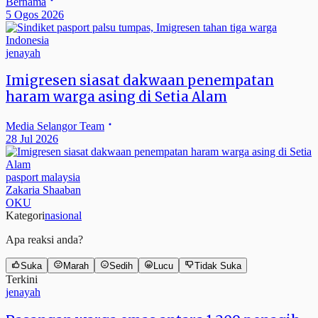
Bernama
5 Ogos 2026
jenayah
Imigresen siasat dakwaan penempatan
haram warga asing di Setia Alam
Media Selangor Team
28 Jul 2026
pasport malaysia
Zakaria Shaaban
OKU
Kategori
nasional
Apa reaksi anda?
Suka
Marah
Sedih
Lucu
Tidak Suka
Terkini
jenayah