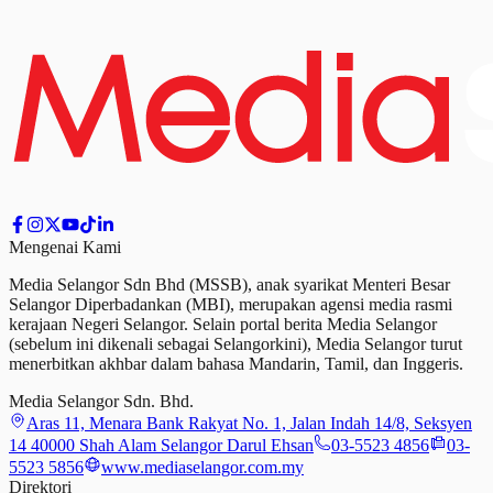
Mengenai Kami
Media Selangor Sdn Bhd (MSSB), anak syarikat Menteri Besar
Selangor Diperbadankan (MBI), merupakan agensi media rasmi
kerajaan Negeri Selangor. Selain portal berita Media Selangor
(sebelum ini dikenali sebagai Selangorkini), Media Selangor turut
menerbitkan akhbar dalam bahasa Mandarin, Tamil,
dan
Inggeris.
Media Selangor Sdn. Bhd.
Aras 11, Menara Bank Rakyat No. 1, Jalan Indah 14/8, Seksyen
14 40000 Shah Alam Selangor Darul Ehsan
03-5523 4856
03-
5523 5856
www.mediaselangor.com.my
Direktori