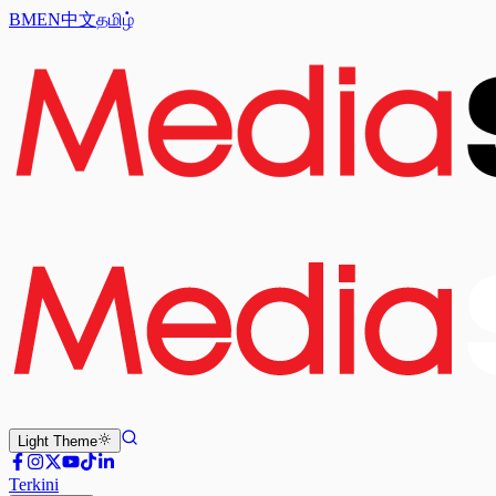
BM
EN
中文
தமிழ்
Light
Theme
Terkini