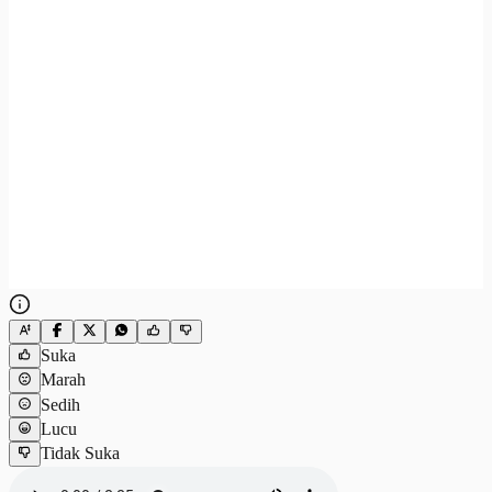
Suka
Marah
Sedih
Lucu
Tidak Suka