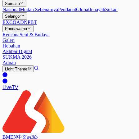
Semasa
Nasional
Mudah Sebenarnya
Pendapat
Global
Jenayah
Sukan
Selangor
EXCO
ADN
PBT
Pancawarna
Rencana
Seni & Budaya
Galeri
Hebahan
Akhbar Digital
SUKMA 2026
Aduan
Light
Theme
Live
TV
BM
EN
中文
தமிழ்