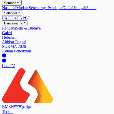
Semasa
Nasional
Mudah Sebenarnya
Pendapat
Global
Jenayah
Sukan
Selangor
EXCO
ADN
PBT
Pancawarna
Rencana
Seni & Budaya
Galeri
Hebahan
Akhbar Digital
SUKMA 2026
Aduan Penerbitan
Live
TV
BM
EN
中文
தமிழ்
Terkini