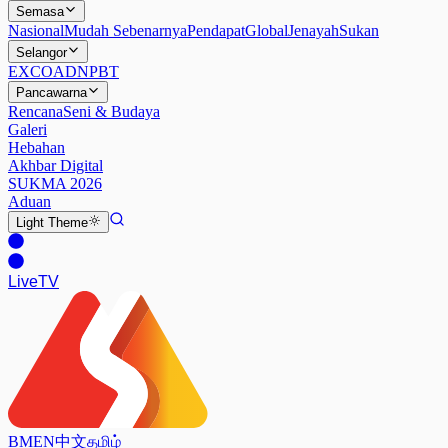
Semasa
Nasional
Mudah Sebenarnya
Pendapat
Global
Jenayah
Sukan
Selangor
EXCO
ADN
PBT
Pancawarna
Rencana
Seni & Budaya
Galeri
Hebahan
Akhbar Digital
SUKMA 2026
Aduan
Light
Theme
Live
TV
BM
EN
中文
தமிழ்