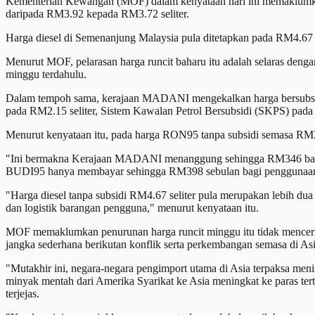
Kementerian Kewangan (MOF) dalam kenyataan hari ini memaklumkan
daripada RM3.92 kepada RM3.72 seliter.
Harga diesel di Semenanjung Malaysia pula ditetapkan pada RM4.67 se
Menurut MOF, pelarasan harga runcit baharu itu adalah selaras den
minggu terdahulu.
Dalam tempoh sama, kerajaan MADANI mengekalkan harga bersubsidi 
pada RM2.15 seliter, Sistem Kawalan Petrol Bersubsidi (SKPS) pada
Menurut kenyataan itu, pada harga RON95 tanpa subsidi semasa RM3
"Ini bermakna Kerajaan MADANI menanggung sehingga RM346 bagi s
BUDI95 hanya membayar sehingga RM398 sebulan bagi penggunaan 
"Harga diesel tanpa subsidi RM4.67 seliter pula merupakan lebih du
dan logistik barangan pengguna," menurut kenyataan itu.
MOF memaklumkan penurunan harga runcit minggu itu tidak mencermin
jangka sederhana berikutan konflik serta perkembangan semasa di Asi
"Mutakhir ini, negara-negara pengimport utama di Asia terpaksa me
minyak mentah dari Amerika Syarikat ke Asia meningkat ke paras te
terjejas.