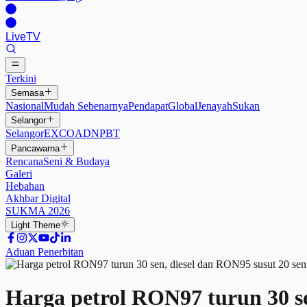
Live
TV
Terkini
Semasa
Nasional
Mudah Sebenarnya
Pendapat
Global
Jenayah
Sukan
Selangor
Selangor
EXCO
ADN
PBT
Pancawarna
Rencana
Seni & Budaya
Galeri
Hebahan
Akhbar Digital
SUKMA 2026
Light
Theme
Aduan Penerbitan
Harga petrol RON97 turun 30 se