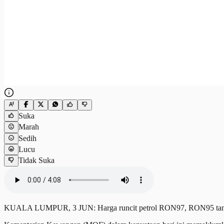
Suka
Marah
Sedih
Lucu
Tidak Suka
KUALA LUMPUR, 3 JUN: Harga runcit petrol RON97, RON95 tanpa su