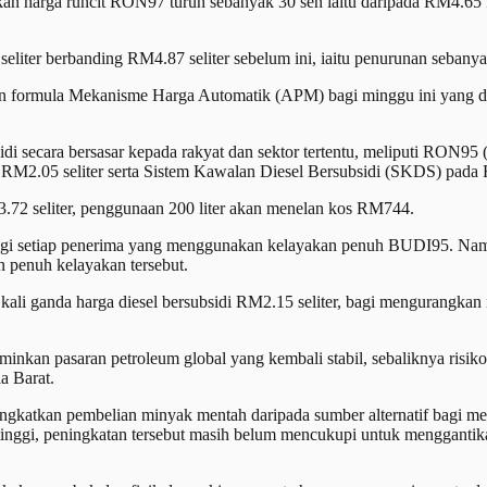
 harga runcit RON97 turun sebanyak 30 sen iaitu daripada RM4.65 k
liter berbanding RM4.87 seliter sebelum ini, iaitu penurunan sebanya
gan formula Mekanisme Harga Automatik (APM) bagi minggu ini yang di
secara bersasar kepada rakyat dan sektor tertentu, meliputi RON95 
 RM2.05 seliter serta Sistem Kawalan Diesel Bersubsidi (SKDS) pada R
.72 seliter, penggunaan 200 liter akan menelan kos RM744.
etiap penerima yang menggunakan kelayakan penuh BUDI95. Namun, d
penuh kelayakan tersebut.
a kali ganda harga diesel bersubsidi RM2.15 seliter, bagi mengurangka
kan pasaran petroleum global yang kembali stabil, sebaliknya risiko
a Barat.
ningkatkan pembelian minyak mentah daripada sumber alternatif bagi 
rtinggi, peningkatan tersebut masih belum mencukupi untuk menggantik