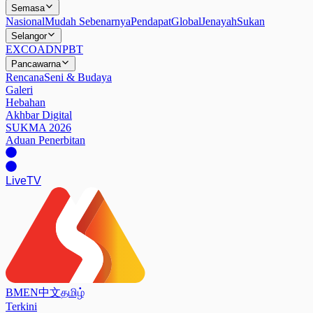
Semasa
Nasional
Mudah Sebenarnya
Pendapat
Global
Jenayah
Sukan
Selangor
EXCO
ADN
PBT
Pancawarna
Rencana
Seni & Budaya
Galeri
Hebahan
Akhbar Digital
SUKMA 2026
Aduan Penerbitan
Live
TV
BM
EN
中文
தமிழ்
Terkini