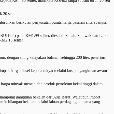
epada RM4.35 seliter, manakala RON95 tanpa subsidi turun 20 sen
k 20 sen.
turunkan berikutan penyusutan purata harga pasaran antarabangsa
(BUDI95) pada RM1.99 seliter, diesel di Sabah, Sarawak dan Labuan
M2.15 seliter.
engan siling kelayakan bulanan sehingga 200 liter, penerima
n impak harga diesel kepada rakyat melalui kos pengangkutan awam
 harga minyak mentah dan produk petroleum kekal tinggi dalam
menampung gangguan bekalan dari Asia Barat. Walaupun import
an kehilangan bekalan melalui laluan perdagangan utama yang