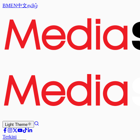
BM
EN
中文
தமிழ்
Light
Theme
Terkini