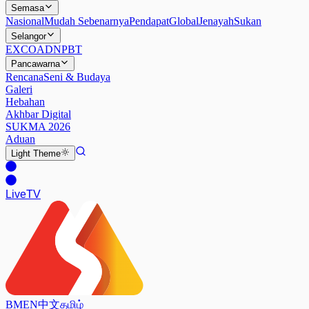
Semasa
Nasional
Mudah Sebenarnya
Pendapat
Global
Jenayah
Sukan
Selangor
EXCO
ADN
PBT
Pancawarna
Rencana
Seni & Budaya
Galeri
Hebahan
Akhbar Digital
SUKMA 2026
Aduan
Light
Theme
Live
TV
BM
EN
中文
தமிழ்