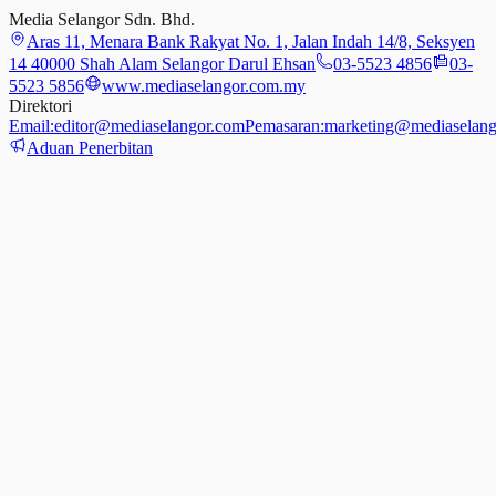
Media Selangor Sdn. Bhd.
Aras 11, Menara Bank Rakyat No. 1, Jalan Indah 14/8, Seksyen
14 40000 Shah Alam Selangor Darul Ehsan
03-5523 4856
03-
5523 5856
www.mediaselangor.com.my
Direktori
Email:
editor@mediaselangor.com
Pemasaran:
marketing@mediaselang
Aduan Penerbitan