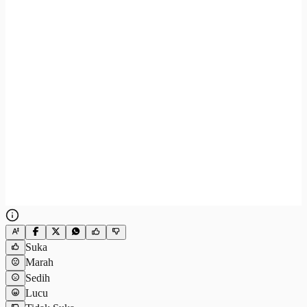
Suka
Marah
Sedih
Lucu