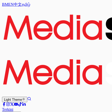
BM
EN
中文
தமிழ்
Light
Theme
Terkini