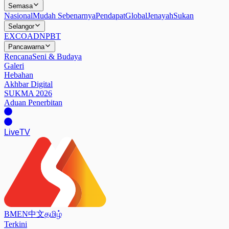
Semasa
Nasional
Mudah Sebenarnya
Pendapat
Global
Jenayah
Sukan
Selangor
EXCO
ADN
PBT
Pancawarna
Rencana
Seni & Budaya
Galeri
Hebahan
Akhbar Digital
SUKMA 2026
Aduan Penerbitan
Live
TV
BM
EN
中文
தமிழ்
Terkini