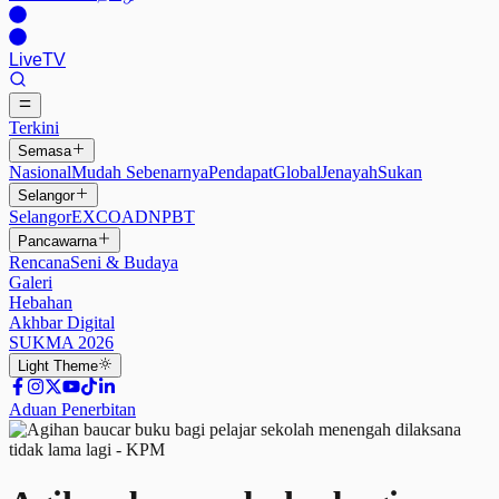
Live
TV
Terkini
Semasa
Nasional
Mudah Sebenarnya
Pendapat
Global
Jenayah
Sukan
Selangor
Selangor
EXCO
ADN
PBT
Pancawarna
Rencana
Seni & Budaya
Galeri
Hebahan
Akhbar Digital
SUKMA 2026
Light
Theme
Aduan Penerbitan