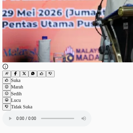
Suka
Marah
Sedih
Lucu
Tidak Suka