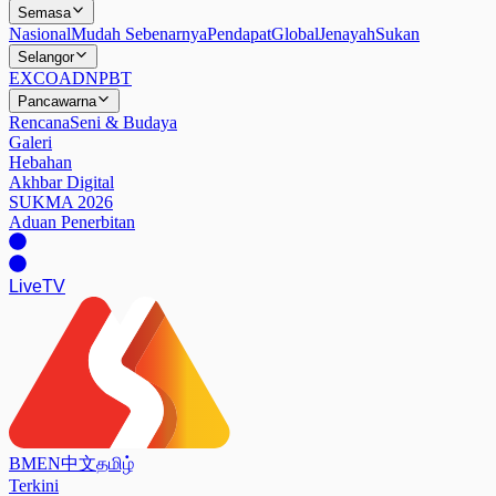
Semasa
Nasional
Mudah Sebenarnya
Pendapat
Global
Jenayah
Sukan
Selangor
EXCO
ADN
PBT
Pancawarna
Rencana
Seni & Budaya
Galeri
Hebahan
Akhbar Digital
SUKMA 2026
Aduan Penerbitan
Live
TV
BM
EN
中文
தமிழ்
Terkini