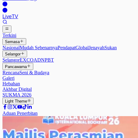
Live
TV
Terkini
Semasa
Nasional
Mudah Sebenarnya
Pendapat
Global
Jenayah
Sukan
Selangor
Selangor
EXCO
ADN
PBT
Pancawarna
Rencana
Seni & Budaya
Galeri
Hebahan
Akhbar Digital
SUKMA 2026
Light
Theme
Aduan Penerbitan