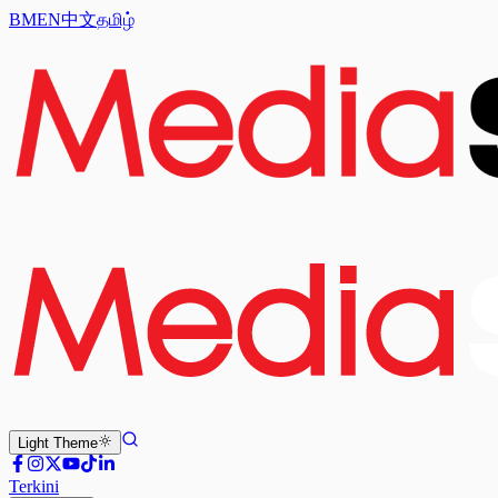
BM
EN
中文
தமிழ்
Light
Theme
Terkini