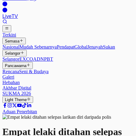
Live
TV
Terkini
Semasa
Nasional
Mudah Sebenarnya
Pendapat
Global
Jenayah
Sukan
Selangor
Selangor
EXCO
ADN
PBT
Pancawarna
Rencana
Seni & Budaya
Galeri
Hebahan
Akhbar Digital
SUKMA 2026
Light
Theme
Aduan Penerbitan
Empat lelaki ditahan selepas