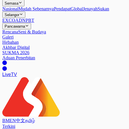
Semasa
Nasional
Mudah Sebenarnya
Pendapat
Global
Jenayah
Sukan
Selangor
EXCO
ADN
PBT
Pancawarna
Rencana
Seni & Budaya
Galeri
Hebahan
Akhbar Digital
SUKMA 2026
Aduan Penerbitan
Live
TV
BM
EN
中文
தமிழ்
Terkini