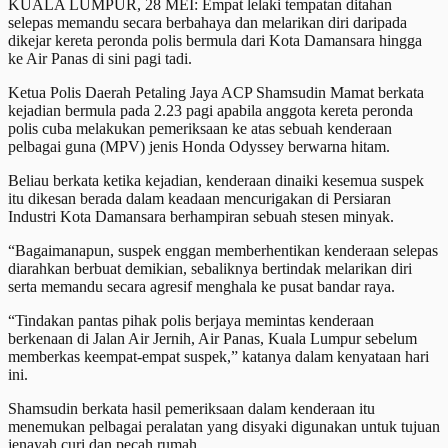
KUALA LUMPUR, 28 MEI: Empat lelaki tempatan ditahan
selepas memandu secara berbahaya dan melarikan diri daripada
dikejar kereta peronda polis bermula dari Kota Damansara hingga
ke Air Panas di sini pagi tadi.
Ketua Polis Daerah Petaling Jaya ACP Shamsudin Mamat berkata
kejadian bermula pada 2.23 pagi apabila anggota kereta peronda
polis cuba melakukan pemeriksaan ke atas sebuah kenderaan
pelbagai guna (MPV) jenis Honda Odyssey berwarna hitam.
Beliau berkata ketika kejadian, kenderaan dinaiki kesemua suspek
itu dikesan berada dalam keadaan mencurigakan di Persiaran
Industri Kota Damansara berhampiran sebuah stesen minyak.
“Bagaimanapun, suspek enggan memberhentikan kenderaan selepas
diarahkan berbuat demikian, sebaliknya bertindak melarikan diri
serta memandu secara agresif menghala ke pusat bandar raya.
“Tindakan pantas pihak polis berjaya memintas kenderaan
berkenaan di Jalan Air Jernih, Air Panas, Kuala Lumpur sebelum
memberkas keempat-empat suspek,” katanya dalam kenyataan hari
ini.
Shamsudin berkata hasil pemeriksaan dalam kenderaan itu
menemukan pelbagai peralatan yang disyaki digunakan untuk tujuan
jenayah curi dan pecah rumah.