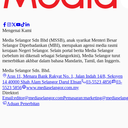
Mengenai Kami
Media Selangor Sdn Bhd (MSSB), anak syarikat Menteri Besar
Selangor Diperbadankan (MBI), merupakan agensi media rasmi
kerajaan Negeri Selangor. Selain portal berita Media Selangor
(sebelum ini dikenali sebagai Selangorkini), Media Selangor turut
menerbitkan akhbar dalam bahasa Mandarin, Tamil,
dan
Inggeris.
Media Selangor Sdn. Bhd.
Aras 11, Menara Bank Rakyat No. 1, Jalan Indah 14/8, Seksyen
14 40000 Shah Alam Selangor Darul Ehsan
03-5523 4856
03-
5523 5856
www.mediaselangor.com.my
Direktori
Email:
editor@mediaselangor.com
Pemasaran:
marketing@mediaselang
Aduan Penerbitan