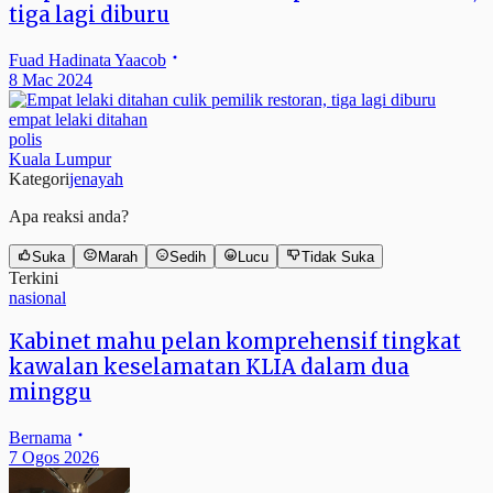
tiga lagi diburu
Fuad Hadinata Yaacob
8 Mac 2024
empat lelaki ditahan
polis
Kuala Lumpur
Kategori
jenayah
Apa reaksi anda?
Suka
Marah
Sedih
Lucu
Tidak Suka
Terkini
nasional
Kabinet mahu pelan komprehensif tingkat
kawalan keselamatan KLIA dalam dua
minggu
Bernama
7 Ogos 2026