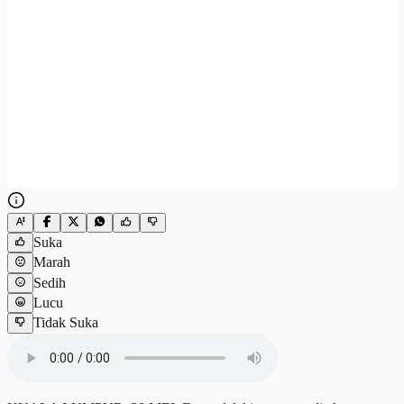
Suka
Marah
Sedih
Lucu
Tidak Suka