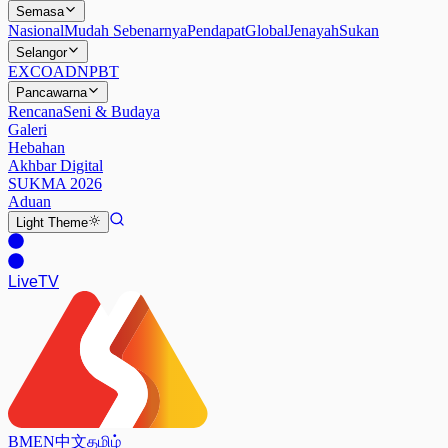
Semasa
Nasional
Mudah Sebenarnya
Pendapat
Global
Jenayah
Sukan
Selangor
EXCO
ADN
PBT
Pancawarna
Rencana
Seni & Budaya
Galeri
Hebahan
Akhbar Digital
SUKMA 2026
Aduan
Light
Theme
Live
TV
BM
EN
中文
தமிழ்