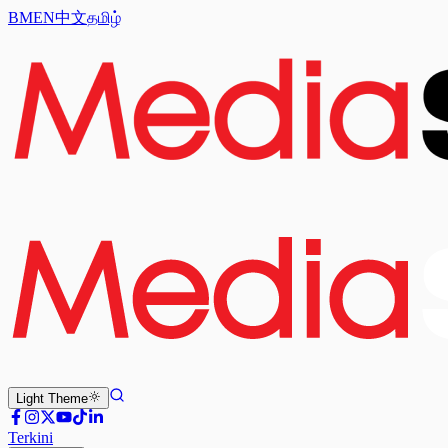
BM
EN
中文
தமிழ்
Light
Theme
Terkini