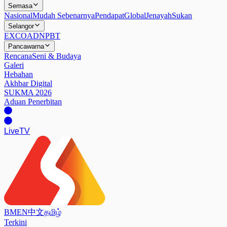
Semasa
Nasional
Mudah Sebenarnya
Pendapat
Global
Jenayah
Sukan
Selangor
EXCO
ADN
PBT
Pancawarna
Rencana
Seni & Budaya
Galeri
Hebahan
Akhbar Digital
SUKMA 2026
Aduan Penerbitan
Live
TV
BM
EN
中文
தமிழ்
Terkini