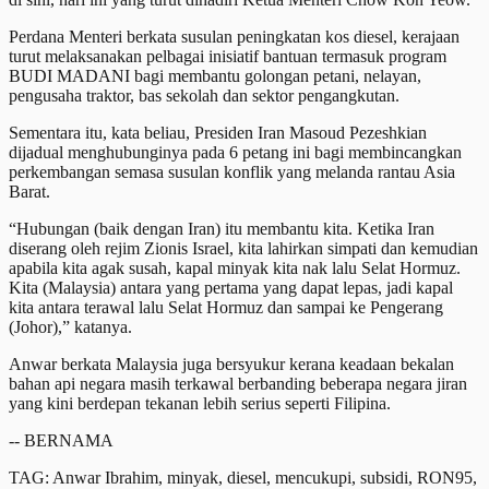
Perdana Menteri berkata susulan peningkatan kos diesel, kerajaan
turut melaksanakan pelbagai inisiatif bantuan termasuk program
BUDI MADANI bagi membantu golongan petani, nelayan,
pengusaha traktor, bas sekolah dan sektor pengangkutan.
Sementara itu, kata beliau, Presiden Iran Masoud Pezeshkian
dijadual menghubunginya pada 6 petang ini bagi membincangkan
perkembangan semasa susulan konflik yang melanda rantau Asia
Barat.
“Hubungan (baik dengan Iran) itu membantu kita. Ketika Iran
diserang oleh rejim Zionis Israel, kita lahirkan simpati dan kemudian
apabila kita agak susah, kapal minyak kita nak lalu Selat Hormuz.
Kita (Malaysia) antara yang pertama yang dapat lepas, jadi kapal
kita antara terawal lalu Selat Hormuz dan sampai ke Pengerang
(Johor),” katanya.
Anwar berkata Malaysia juga bersyukur kerana keadaan bekalan
bahan api negara masih terkawal berbanding beberapa negara jiran
yang kini berdepan tekanan lebih serius seperti Filipina.
-- BERNAMA
TAG: Anwar Ibrahim, minyak, diesel, mencukupi, subsidi, RON95,