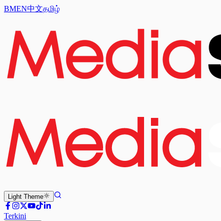
BM
EN
中文
தமிழ்
Light
Theme
Terkini