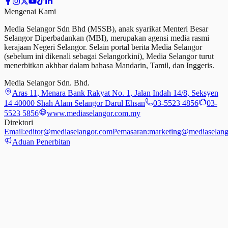
Mengenai Kami
Media Selangor Sdn Bhd (MSSB), anak syarikat Menteri Besar
Selangor Diperbadankan (MBI), merupakan agensi media rasmi
kerajaan Negeri Selangor. Selain portal berita Media Selangor
(sebelum ini dikenali sebagai Selangorkini), Media Selangor turut
menerbitkan akhbar dalam bahasa Mandarin, Tamil,
dan
Inggeris.
Media Selangor Sdn. Bhd.
Aras 11, Menara Bank Rakyat No. 1, Jalan Indah 14/8, Seksyen
14 40000 Shah Alam Selangor Darul Ehsan
03-5523 4856
03-
5523 5856
www.mediaselangor.com.my
Direktori
Email:
editor@mediaselangor.com
Pemasaran:
marketing@mediaselang
Aduan Penerbitan