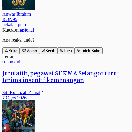
Anwar Ibrahim
RON95
bekalan petrol
Kategori
nasional
Apa reaksi anda?
Suka
Marah
Sedih
Lucu
Tidak Suka
Terkini
sukankini
Jurulatih, pegawai SUKMA Selangor turut
terima insentif kemenangan
Siti Rohaizah Zainal
7 Ogos 2026