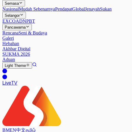
Semasa
Nasional
Mudah Sebenarnya
Pendapat
Global
Jenayah
Sukan
Selangor
EXCO
ADN
PBT
Pancawarna
Rencana
Seni & Budaya
Galeri
Hebahan
Akhbar Digital
SUKMA 2026
Aduan
Light
Theme
Live
TV
BM
EN
中文
தமிழ்