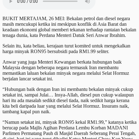
BUKIT MERTAJAM, 26 MEI: Bekalan petrol dan diesel negara
masih mencukupi ketika ini meskipun konflik di Asia Barat dan
keadaan ekonomi global memberi tekanan terhadap rantaian bekalan
tenaga dunia, kata Perdana Menteri Datuk Seri Anwar Ibrahim.
Selain itu, kata beliau, kerajaan turut komited untuk mengekalkan
harga minyak RON95 bersubsidi pada RM1.99 seliter.
Anwar yang juga Menteri Kewangan berkata hubungan baik
Malaysia dengan beberapa negara termasuk Iran membantu
memastikan laluan bekalan minyak negara melalui Selat Hormuz
berjalan lancar setakat ini.
“Hubungan baik dengan Iran ini membantu bekalan minyak cukup
setakat ini, sampai Julai… Insya-Allah, diesel pun cukup walaupun
hari itu ada masalah sedikit diesel tiada, naik sedikit harga kerana
kita beli daripada luar yang melalui Selat Hormuz. Insurans naik,
tambang kapal pun naik.
“Namun setakat ini, minyak RON95 kekal RM1.99,” katanya ketika
berucap pada Majlis Agihan Perdana Lembu Korban MADANI
Parlimen Permatang Pauh di Masjid Daerah Seberang Perai Tengah,
di sini, hari ini yang turut dihadiri Ketua Menteri Chow Kon Yeow.