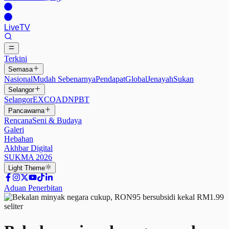
Live
TV
Terkini
Semasa
Nasional
Mudah Sebenarnya
Pendapat
Global
Jenayah
Sukan
Selangor
Selangor
EXCO
ADN
PBT
Pancawarna
Rencana
Seni & Budaya
Galeri
Hebahan
Akhbar Digital
SUKMA 2026
Light
Theme
Aduan Penerbitan