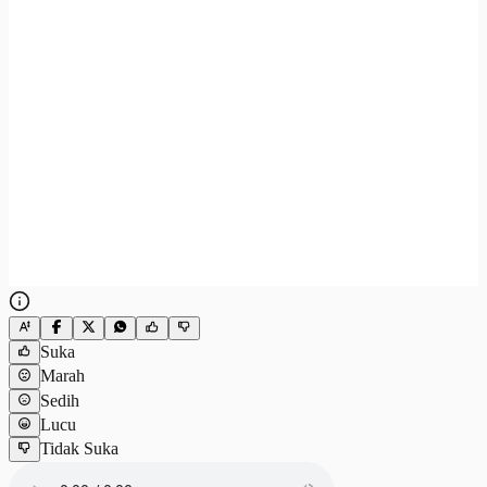
Suka
Marah
Sedih
Lucu
Tidak Suka