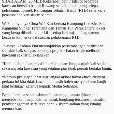
SHAH ALAM, 26 MEI: Kekerapan banjir kilat di beberapa
kawasan berisiko bah di Rawang semakin berkurang selepas
pelaksanaan projek Rancangan Tebatan Banjir (RTB) serta kerja
penambahbaikan sistem saliran.
Wakil rakyatnya Chua Wei Kiat berkata Kampung Lee Kim Sai,
Kampung Sungai Terentang dan Taman Tun Perak antara lokasi
yang kerap dilanda banjir kilat setiap kali hujan lebat, namun
keadaan kini terkawal susulan pelaksanaan RTB.
Jelasnya, keadaan kini menunjukkan perkembangan positif dan
semakin baik selepas beberapa projek tebatan banjir melibatkan
kawasan sekitar dilaksanakan.
“Kalau dahulu banjir boleh berlaku enam hingga tujuh kali setahun,
sekarang ada kawasan yang setahun pun tidak pernah berlaku banjir.
“Namun jika hujan lebat luar jangka akibat faktor cuaca ekstrem…
perkara ini kita tidak kawal dan masih boleh menyebabkan banjir
kilat berlaku,” katanya kepada Media Selangor.
Beliau berkata selain taburan hujan tinggi, antara faktor lain
menyebabkan banjir kilat termasuk longkang tersumbat, masalah
penyelenggaraan serta reka bentuk sistem saliran yang kurang
memuaskan.