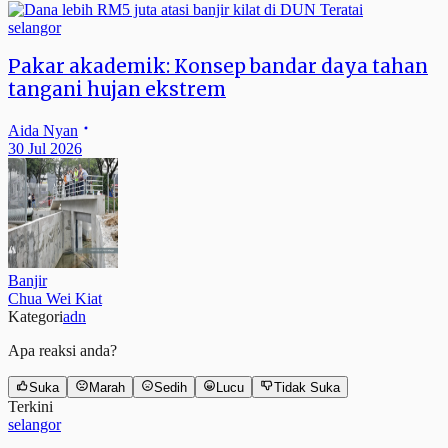
selangor
Pakar akademik: Konsep bandar daya tahan
tangani hujan ekstrem
Aida Nyan
30 Jul 2026
Banjir
Chua Wei Kiat
Kategori
adn
Apa reaksi anda?
Suka
Marah
Sedih
Lucu
Tidak Suka
Terkini
selangor