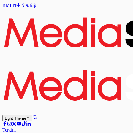
BM
EN
中文
தமிழ்
Light
Theme
Terkini