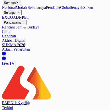
Semasa
Nasional
Mudah Sebenarnya
Pendapat
Global
Jenayah
Sukan
Selangor
EXCO
ADN
PBT
Pancawarna
Rencana
Seni & Budaya
Galeri
Hebahan
Akhbar Digital
SUKMA 2026
Aduan Penerbitan
Live
TV
BM
EN
中文
தமிழ்
Terkini