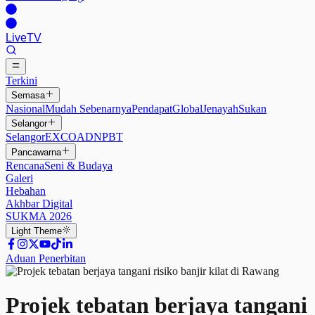
Live
TV
Terkini
Semasa
Nasional
Mudah Sebenarnya
Pendapat
Global
Jenayah
Sukan
Selangor
Selangor
EXCO
ADN
PBT
Pancawarna
Rencana
Seni & Budaya
Galeri
Hebahan
Akhbar Digital
SUKMA 2026
Light
Theme
Aduan Penerbitan
Projek tebatan berjaya tangani