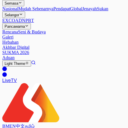
Semasa
Nasional
Mudah Sebenarnya
Pendapat
Global
Jenayah
Sukan
Selangor
EXCO
ADN
PBT
Pancawarna
Rencana
Seni & Budaya
Galeri
Hebahan
Akhbar Digital
SUKMA 2026
Aduan
Light
Theme
Live
TV
BM
EN
中文
தமிழ்