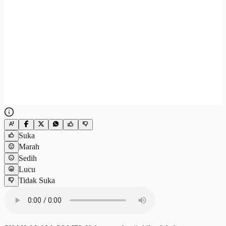
Suka
Marah
Sedih
Lucu
Tidak Suka