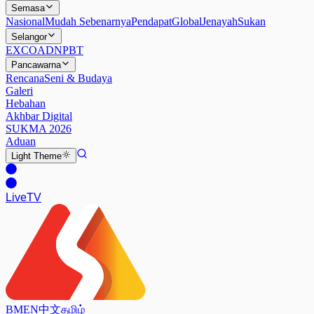
Semasa
Nasional
Mudah Sebenarnya
Pendapat
Global
Jenayah
Sukan
Selangor
EXCO
ADN
PBT
Pancawarna
Rencana
Seni & Budaya
Galeri
Hebahan
Akhbar Digital
SUKMA 2026
Aduan
Light
Theme
Live
TV
BM
EN
中文
தமிழ்