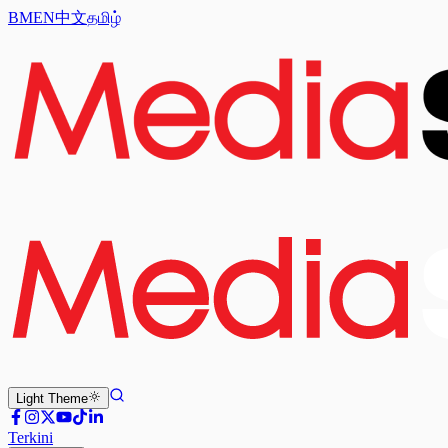
BM
EN
中文
தமிழ்
Light
Theme
Terkini