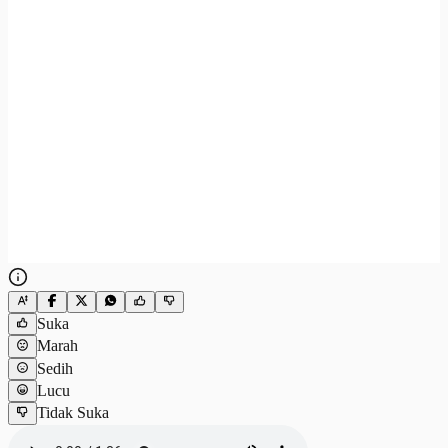
Suka
Marah
Sedih
Lucu
Tidak Suka