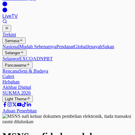
Live
TV
Terkini
Semasa
Nasional
Mudah Sebenarnya
Pendapat
Global
Jenayah
Sukan
Selangor
Selangor
EXCO
ADN
PBT
Pancawarna
Rencana
Seni & Budaya
Galeri
Hebahan
Akhbar Digital
SUKMA 2026
Light
Theme
Aduan Penerbitan