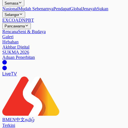
Semasa
Nasional
Mudah Sebenarnya
Pendapat
Global
Jenayah
Sukan
Selangor
EXCO
ADN
PBT
Pancawarna
Rencana
Seni & Budaya
Galeri
Hebahan
Akhbar Digital
SUKMA 2026
Aduan Penerbitan
Live
TV
BM
EN
中文
தமிழ்
Terkini