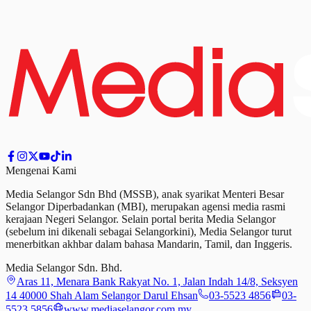
Mengenai Kami
Media Selangor Sdn Bhd (MSSB), anak syarikat Menteri Besar
Selangor Diperbadankan (MBI), merupakan agensi media rasmi
kerajaan Negeri Selangor. Selain portal berita Media Selangor
(sebelum ini dikenali sebagai Selangorkini), Media Selangor turut
menerbitkan akhbar dalam bahasa Mandarin, Tamil,
dan
Inggeris.
Media Selangor Sdn. Bhd.
Aras 11, Menara Bank Rakyat No. 1, Jalan Indah 14/8, Seksyen
14 40000 Shah Alam Selangor Darul Ehsan
03-5523 4856
03-
5523 5856
www.mediaselangor.com.my