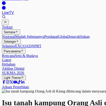
Live
TV
Terkini
Semasa
Nasional
Mudah Sebenarnya
Pendapat
Global
Jenayah
Sukan
Selangor
Selangor
EXCO
ADN
PBT
Pancawarna
Rencana
Seni & Budaya
Galeri
Hebahan
Akhbar Digital
SUKMA 2026
Light
Theme
Aduan Penerbitan
Isu tanah kampung Orang Asli 