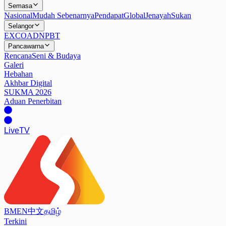
Semasa
Nasional
Mudah Sebenarnya
Pendapat
Global
Jenayah
Sukan
Selangor
EXCO
ADN
PBT
Pancawarna
Rencana
Seni & Budaya
Galeri
Hebahan
Akhbar Digital
SUKMA 2026
Aduan Penerbitan
Live
TV
BM
EN
中文
தமிழ்
Terkini