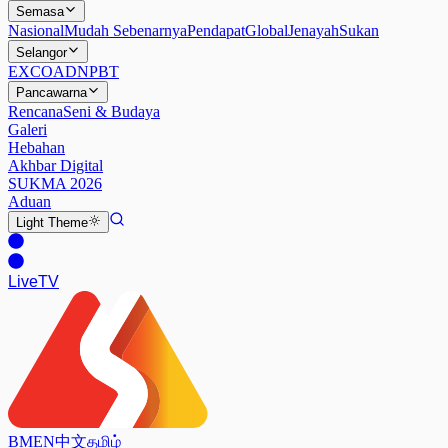
Semasa
Nasional
Mudah Sebenarnya
Pendapat
Global
Jenayah
Sukan
Selangor
EXCO
ADN
PBT
Pancawarna
Rencana
Seni & Budaya
Galeri
Hebahan
Akhbar Digital
SUKMA 2026
Aduan
Light
Theme
Live
TV
BM
EN
中文
தமிழ்