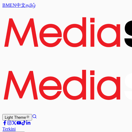
BM
EN
中文
தமிழ்
Light
Theme
Terkini