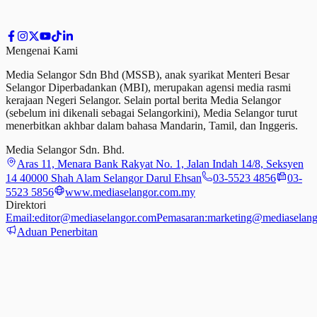
Mengenai Kami
Media Selangor Sdn Bhd (MSSB), anak syarikat Menteri Besar
Selangor Diperbadankan (MBI), merupakan agensi media rasmi
kerajaan Negeri Selangor. Selain portal berita Media Selangor
(sebelum ini dikenali sebagai Selangorkini), Media Selangor turut
menerbitkan akhbar dalam bahasa Mandarin, Tamil,
dan
Inggeris.
Media Selangor Sdn. Bhd.
Aras 11, Menara Bank Rakyat No. 1, Jalan Indah 14/8, Seksyen
14 40000 Shah Alam Selangor Darul Ehsan
03-5523 4856
03-
5523 5856
www.mediaselangor.com.my
Direktori
Email:
editor@mediaselangor.com
Pemasaran:
marketing@mediaselang
Aduan Penerbitan