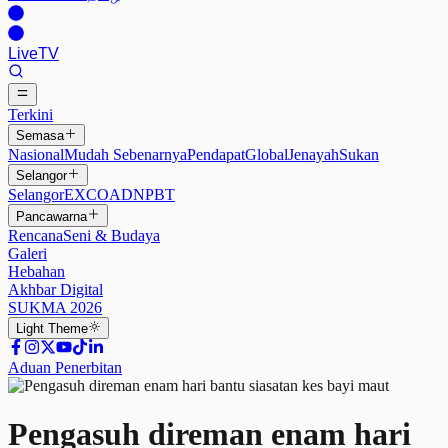
Live
TV
Terkini
Semasa
Nasional
Mudah Sebenarnya
Pendapat
Global
Jenayah
Sukan
Selangor
Selangor
EXCO
ADN
PBT
Pancawarna
Rencana
Seni & Budaya
Galeri
Hebahan
Akhbar Digital
SUKMA 2026
Light
Theme
Aduan Penerbitan
Pengasuh direman enam hari