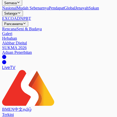
Semasa
Nasional
Mudah Sebenarnya
Pendapat
Global
Jenayah
Sukan
Selangor
EXCO
ADN
PBT
Pancawarna
Rencana
Seni & Budaya
Galeri
Hebahan
Akhbar Digital
SUKMA 2026
Aduan Penerbitan
Live
TV
BM
EN
中文
தமிழ்
Terkini