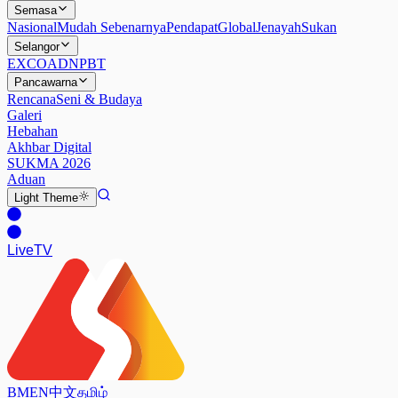
Semasa
Nasional
Mudah Sebenarnya
Pendapat
Global
Jenayah
Sukan
Selangor
EXCO
ADN
PBT
Pancawarna
Rencana
Seni & Budaya
Galeri
Hebahan
Akhbar Digital
SUKMA 2026
Aduan
Light
Theme
Live
TV
BM
EN
中文
தமிழ்