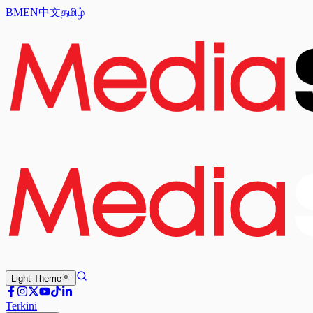
BM
EN
中文
தமிழ்
Light
Theme
Terkini