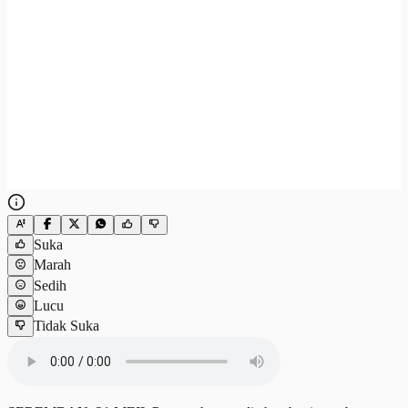
Suka
Marah
Sedih
Lucu
Tidak Suka