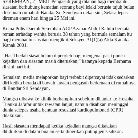
SEREMBAN, 21 MEIL Pengasuh yang ditahan bagi membantu
siasatan berhubung kematian seorang bayi lelaki berusia tujuh bulan
di sebuah rumah di Bandar Sri Sendayan dekat sini, Selasa lepas
direman enam hari hingga 25 Mei ini.
Ketua Polis Daerah Seremban ACP Azahar Abdul Rahim berkata
reman terhadap wanita berusia 38 tahun yang bermula semalam itu
bagi membantu siasatan mengikut Seksyen 31(1)(a) Akta Kanak-
Kanak 2001.
“Hasil bedah siasat belum diperoleh bagi mengenal pasti punca
kejadian dan siasatan masih diteruskan,” katanya kepada Bernama
di sini hari ini.
Semalam, media melaporkan bayi terbabit dipercayai tidak sedarkan
diri ketika berada di bawah jagaan pengasuh berkenaan di rumahnya
di Bandar Sri Sendayan.
Mangsa dibawa ke klinik berhampiran sebelum dihantar ke Hospital
Tuanku Ja’afar untuk rawatan lanjut, namun disahkan meninggal
dunia selepas usaha bantuan resusitasi kardiopulmonari (CPR)
dilakukan.
Hasil siasatan mendapati ketika kejadian mangsa dikatakan
ditidurkan di dalam buaian serta diberikan puting jenis silikon.