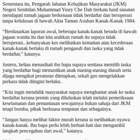
Sementara itu, Pengarah Jabatan Kebajikan Masyarakat (JKM)
Negeri Sembilan Muhammad Yusry Che Dah berkata hasil siasatan
mendapati rumah jagaan berkenaan tidak berdaftar dan beroperasi
tanpa kelulusan di bawah Akta Taman Asuhan Kanak-Kanak 1984.
“Berdasarkan laporan awal, beberapa kanak-kanak berada di bawah
jagaan wanita itu dan kita arahkan rumah itu supaya tidak
beroperasi...kebanyakan kes melibatkan kematian atau kecederaan
kanak-kanak berlaku di rumah pengasuh dan taska yang tidak
berdaftar,” katanya.
Justeru, beliau menasihati ibu bapa supaya sentiasa memilih taska
yang berdaftar bagi memastikan anak masing-masing diasuh serta
dijaga mengikut peraturan ditetapkan, sekali gus mengelakkan
perkara tidak diingini berlaku.
“Kita ingin mendidik masyarakat supaya menghantar anak ke taska
berdaftar kerana premis yang diluluskan telah melalui pemeriksaan
keselamatan dan pemantauan sewajarnya bukan sahaja dari JKM
tetapi bomba, pihak berkuasa tempatan dan sebagainya.
“Jangan hanya melihat faktor murah kerana ia melibatkan nyawa
kanak-kanak. Ibu bapa perlu lebih berhati-hati dan mengambil
langkah pencegahan dari awal,” katanya.