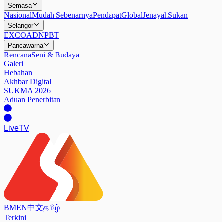
Semasa
Nasional
Mudah Sebenarnya
Pendapat
Global
Jenayah
Sukan
Selangor
EXCO
ADN
PBT
Pancawarna
Rencana
Seni & Budaya
Galeri
Hebahan
Akhbar Digital
SUKMA 2026
Aduan Penerbitan
Live
TV
BM
EN
中文
தமிழ்
Terkini