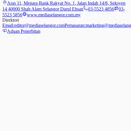
Aras 11, Menara Bank Rakyat No. 1, Jalan Indah 14/8, Seksyen
14 40000 Shah Alam Selangor Darul Ehsan
03-5523 4856
03-
5523 5856
www.mediaselangor.com.my
Direktori
Email:
editor@mediaselangor.com
Pemasaran:
marketing@mediaselang
Aduan Penerbitan