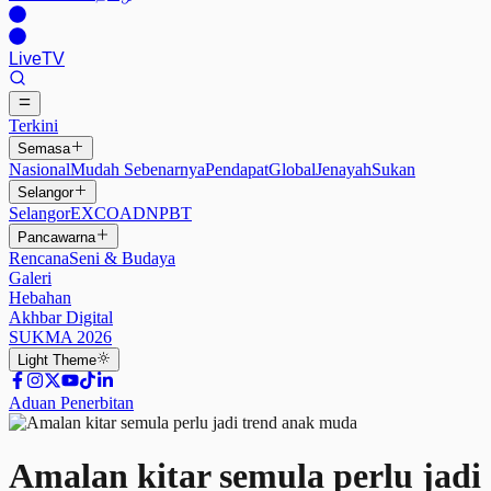
Live
TV
Terkini
Semasa
Nasional
Mudah Sebenarnya
Pendapat
Global
Jenayah
Sukan
Selangor
Selangor
EXCO
ADN
PBT
Pancawarna
Rencana
Seni & Budaya
Galeri
Hebahan
Akhbar Digital
SUKMA 2026
Light
Theme
Aduan Penerbitan
Amalan kitar semula perlu jadi