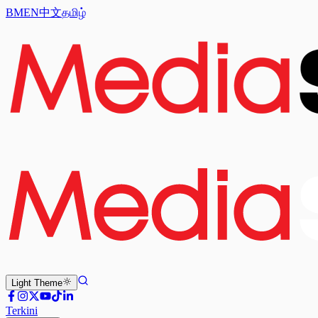
BM
EN
中文
தமிழ்
Light
Theme
Terkini