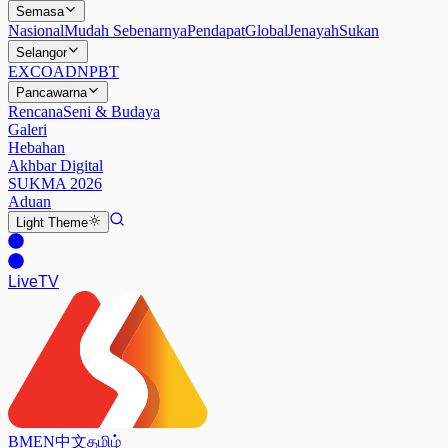
Semasa
Nasional
Mudah Sebenarnya
Pendapat
Global
Jenayah
Sukan
Selangor
EXCO
ADN
PBT
Pancawarna
Rencana
Seni & Budaya
Galeri
Hebahan
Akhbar Digital
SUKMA 2026
Aduan
Light
Theme
Live
TV
BM
EN
中文
தமிழ்