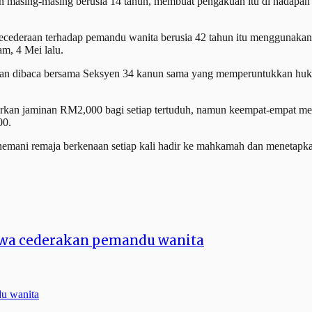
an masing-masing berusia 14 tahun, membuat pengakuan itu di hadapan 
ederaan terhadap pemandu wanita berusia 42 tahun itu menggunakan se
m, 4 Mei lalu.
dibaca bersama Seksyen 34 kanun sama yang memperuntukkan hukuman 
n jaminan RM2,000 bagi setiap tertuduh, namun keempat-empat me
00.
ani remaja berkenaan setiap kali hadir ke mahkamah dan menetapkan
kwa cederakan pemandu wanita