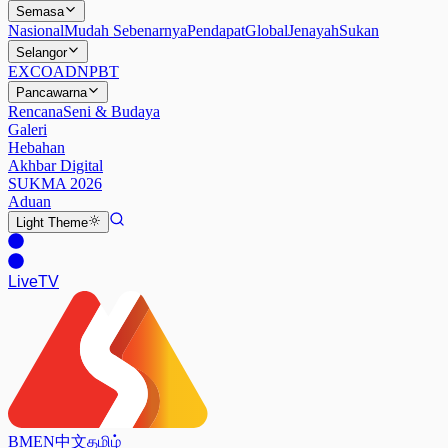
Semasa
Nasional
Mudah Sebenarnya
Pendapat
Global
Jenayah
Sukan
Selangor
EXCO
ADN
PBT
Pancawarna
Rencana
Seni & Budaya
Galeri
Hebahan
Akhbar Digital
SUKMA 2026
Aduan
Light
Theme
Live
TV
BM
EN
中文
தமிழ்