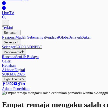
Live
TV
Terkini
Semasa
Nasional
Mudah Sebenarnya
Pendapat
Global
Jenayah
Sukan
Selangor
Selangor
EXCO
ADN
PBT
Pancawarna
Rencana
Seni & Budaya
Galeri
Hebahan
Akhbar Digital
SUKMA 2026
Light
Theme
Aduan Penerbitan
Empat remaja mengaku salah c