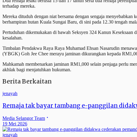
Dua remaja lelaki berusia 15 dan 17 tahun serta dua remaja perempu
terhadap mereka.
Mereka dituduh dengan niat bersama dengan sengaja menyebabkan kec
berhampiran hutan Kuala Sungai Baru, di sini pada 12.30 tengah mala
Pertuduhan dikemukakan di bawah Seksyen 324 Kanun Keseksaan dan 
kesalahan.
Timbalan Pendakwa Raya Raya Muhamad Ehsan Nasarudin menawarka
(YBGK) Goh Jee Chee merayu jaminan dikurangkan kepada RM1,0
Mahkamah membenarkan jaminan RM1,000 selain penjaga perlu menem
akhlak bagi menjatuhkan hukuman.
Berita Berkaitan
jenayah
Remaja tak bayar tambang e-panggilan dida
Media Selangor Team
19 Mei 2026
jenayah