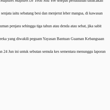
Majistret Majistret Dr Teoh Shu Yee selepas pertuduhan dibacakan
njata iaitu sebatang besi dan menjerut leher mangsa, di kawasan
penjara sehingga tiga tahun atau denda atau sebat, jika sabit
reka yang diwakili peguam Yayasan Bantuan Guaman Kebangsaan
 24 Jun ini untuk sebutan semula kes sementara menunggu laporan