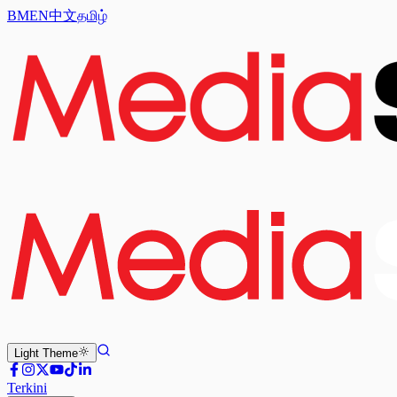
BM
EN
中文
தமிழ்
Light
Theme
Terkini