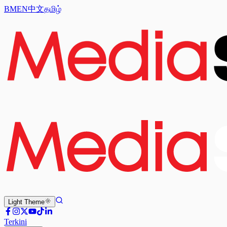
BM
EN
中文
தமிழ்
Light
Theme
Terkini