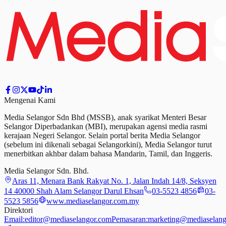
Mengenai Kami
Media Selangor Sdn Bhd (MSSB), anak syarikat Menteri Besar
Selangor Diperbadankan (MBI), merupakan agensi media rasmi
kerajaan Negeri Selangor. Selain portal berita Media Selangor
(sebelum ini dikenali sebagai Selangorkini), Media Selangor turut
menerbitkan akhbar dalam bahasa Mandarin, Tamil,
dan
Inggeris.
Media Selangor Sdn. Bhd.
Aras 11, Menara Bank Rakyat No. 1, Jalan Indah 14/8, Seksyen
14 40000 Shah Alam Selangor Darul Ehsan
03-5523 4856
03-
5523 5856
www.mediaselangor.com.my
Direktori
Email:
editor@mediaselangor.com
Pemasaran:
marketing@mediaselang