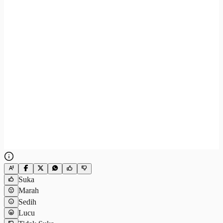
Suka
Marah
Sedih
Lucu