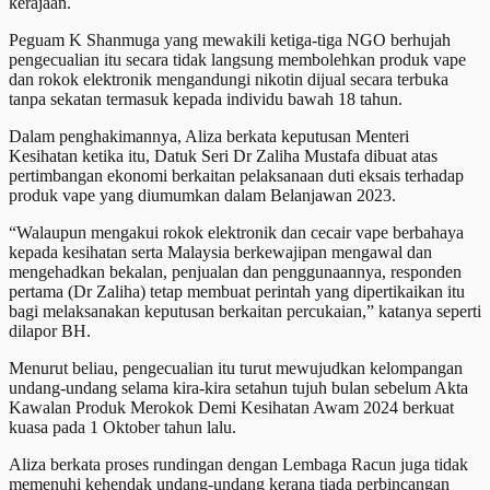
kerajaan.
Peguam K Shanmuga yang mewakili ketiga-tiga NGO berhujah
pengecualian itu secara tidak langsung membolehkan produk vape
dan rokok elektronik mengandungi nikotin dijual secara terbuka
tanpa sekatan termasuk kepada individu bawah 18 tahun.
Dalam penghakimannya, Aliza berkata keputusan Menteri
Kesihatan ketika itu, Datuk Seri Dr Zaliha Mustafa dibuat atas
pertimbangan ekonomi berkaitan pelaksanaan duti eksais terhadap
produk vape yang diumumkan dalam Belanjawan 2023.
“Walaupun mengakui rokok elektronik dan cecair vape berbahaya
kepada kesihatan serta Malaysia berkewajipan mengawal dan
mengehadkan bekalan, penjualan dan penggunaannya, responden
pertama (Dr Zaliha) tetap membuat perintah yang dipertikaikan itu
bagi melaksanakan keputusan berkaitan percukaian,” katanya seperti
dilapor BH.
Menurut beliau, pengecualian itu turut mewujudkan kelompangan
undang-undang selama kira-kira setahun tujuh bulan sebelum Akta
Kawalan Produk Merokok Demi Kesihatan Awam 2024 berkuat
kuasa pada 1 Oktober tahun lalu.
Aliza berkata proses rundingan dengan Lembaga Racun juga tidak
memenuhi kehendak undang-undang kerana tiada perbincangan