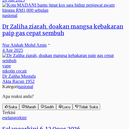
nasional
Dr Zaliha ziarah, doakan mangsa kebakaran
paip gas cepat sembuh
Nur Aishah Mohd Amin
4 Apr 2025
vape
nikotin cecair
Dr Zaliha Mustafa
Akta Racun 1952
Kategori
nasional
Apa reaksi anda?
Suka
Marah
Sedih
Lucu
Tidak Suka
Terkini
eselangorkini