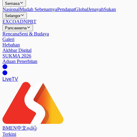
Semasa
Nasional
Mudah Sebenarnya
Pendapat
Global
Jenayah
Sukan
Selangor
EXCO
ADN
PBT
Pancawarna
Rencana
Seni & Budaya
Galeri
Hebahan
Akhbar Digital
SUKMA 2026
Aduan Penerbitan
Live
TV
BM
EN
中文
தமிழ்
Terkini