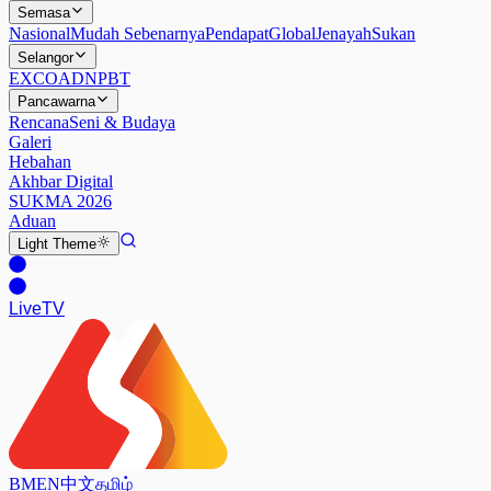
Semasa
Nasional
Mudah Sebenarnya
Pendapat
Global
Jenayah
Sukan
Selangor
EXCO
ADN
PBT
Pancawarna
Rencana
Seni & Budaya
Galeri
Hebahan
Akhbar Digital
SUKMA 2026
Aduan
Light
Theme
Live
TV
BM
EN
中文
தமிழ்