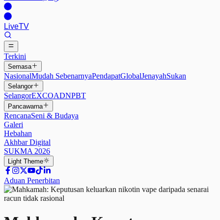
Live
TV
Terkini
Semasa
Nasional
Mudah Sebenarnya
Pendapat
Global
Jenayah
Sukan
Selangor
Selangor
EXCO
ADN
PBT
Pancawarna
Rencana
Seni & Budaya
Galeri
Hebahan
Akhbar Digital
SUKMA 2026
Light
Theme
Aduan Penerbitan