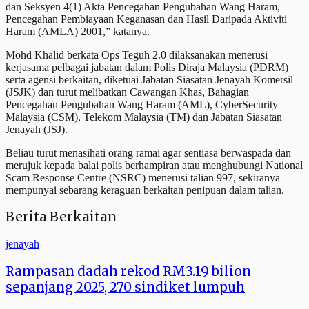
dan Seksyen 4(1) Akta Pencegahan Pengubahan Wang Haram,
Pencegahan Pembiayaan Keganasan dan Hasil Daripada Aktiviti
Haram (AMLA) 2001,” katanya.
Mohd Khalid berkata Ops Teguh 2.0 dilaksanakan menerusi
kerjasama pelbagai jabatan dalam Polis Diraja Malaysia (PDRM)
serta agensi berkaitan, diketuai Jabatan Siasatan Jenayah Komersil
(JSJK) dan turut melibatkan Cawangan Khas, Bahagian
Pencegahan Pengubahan Wang Haram (AML), CyberSecurity
Malaysia (CSM), Telekom Malaysia (TM) dan Jabatan Siasatan
Jenayah (JSJ).
Beliau turut menasihati orang ramai agar sentiasa berwaspada dan
merujuk kepada balai polis berhampiran atau menghubungi National
Scam Response Centre (NSRC) menerusi talian 997, sekiranya
mempunyai sebarang keraguan berkaitan penipuan dalam talian.
Berita Berkaitan
jenayah
Rampasan dadah rekod RM3.19 bilion
sepanjang 2025, 270 sindiket lumpuh