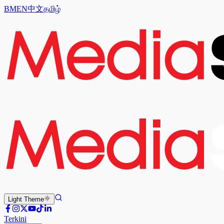
BM
EN
中文
தமிழ்
Light
Theme
Terkini