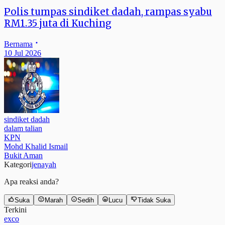
Polis tumpas sindiket dadah, rampas syabu
RM1.35 juta di Kuching
Bernama
10 Jul 2026
sindiket dadah
dalam talian
KPN
Mohd Khalid Ismail
Bukit Aman
Kategori
jenayah
Apa reaksi anda?
Suka
Marah
Sedih
Lucu
Tidak Suka
Terkini
exco