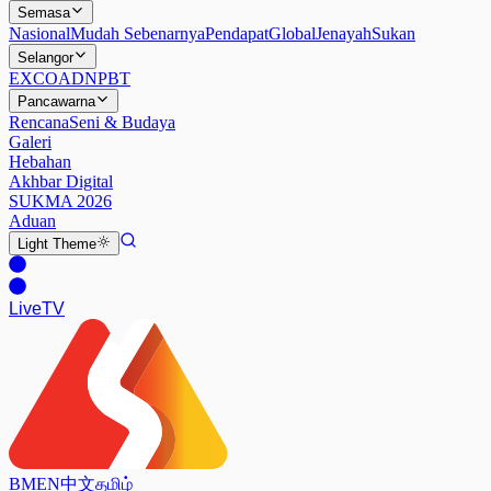
Semasa
Nasional
Mudah Sebenarnya
Pendapat
Global
Jenayah
Sukan
Selangor
EXCO
ADN
PBT
Pancawarna
Rencana
Seni & Budaya
Galeri
Hebahan
Akhbar Digital
SUKMA 2026
Aduan
Light
Theme
Live
TV
BM
EN
中文
தமிழ்