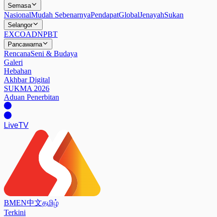
Semasa
Nasional
Mudah Sebenarnya
Pendapat
Global
Jenayah
Sukan
Selangor
EXCO
ADN
PBT
Pancawarna
Rencana
Seni & Budaya
Galeri
Hebahan
Akhbar Digital
SUKMA 2026
Aduan Penerbitan
Live
TV
BM
EN
中文
தமிழ்
Terkini