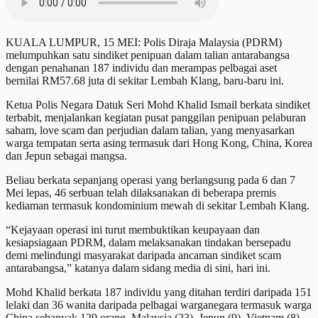
KUALA LUMPUR, 15 MEI: Polis Diraja Malaysia (PDRM)
melumpuhkan satu sindiket penipuan dalam talian antarabangsa
dengan penahanan 187 individu dan merampas pelbagai aset
bernilai RM57.68 juta di sekitar Lembah Klang, baru-baru ini.
Ketua Polis Negara Datuk Seri Mohd Khalid Ismail berkata sindiket
terbabit, menjalankan kegiatan pusat panggilan penipuan pelaburan
saham, love scam dan perjudian dalam talian, yang menyasarkan
warga tempatan serta asing termasuk dari Hong Kong, China, Korea
dan Jepun sebagai mangsa.
Beliau berkata sepanjang operasi yang berlangsung pada 6 dan 7
Mei lepas, 46 serbuan telah dilaksanakan di beberapa premis
kediaman termasuk kondominium mewah di sekitar Lembah Klang.
“Kejayaan operasi ini turut membuktikan keupayaan dan
kesiapsiagaan PDRM, dalam melaksanakan tindakan bersepadu
demi melindungi masyarakat daripada ancaman sindiket scam
antarabangsa,” katanya dalam sidang media di sini, hari ini.
Mohd Khalid berkata 187 individu yang ditahan terdiri daripada 151
lelaki dan 36 wanita daripada pelbagai warganegara termasuk warga
China sebanyak 129 orang, Malaysia (23), Jepun (9), Vietnam (8),