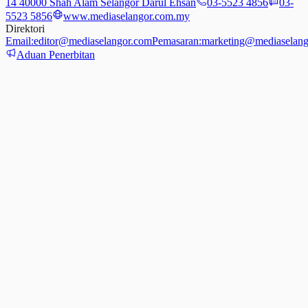
14 40000 Shah Alam Selangor Darul Ehsan
03-5523 4856
03-
5523 5856
www.mediaselangor.com.my
Direktori
Email:
editor@mediaselangor.com
Pemasaran:
marketing@mediaselang
Aduan Penerbitan