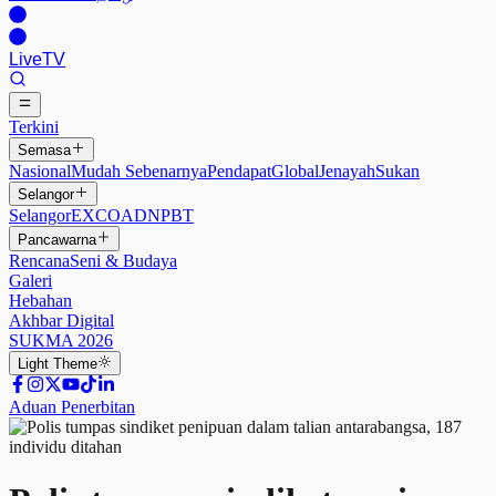
Live
TV
Terkini
Semasa
Nasional
Mudah Sebenarnya
Pendapat
Global
Jenayah
Sukan
Selangor
Selangor
EXCO
ADN
PBT
Pancawarna
Rencana
Seni & Budaya
Galeri
Hebahan
Akhbar Digital
SUKMA 2026
Light
Theme
Aduan Penerbitan