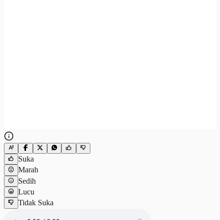
Suka
Marah
Sedih
Lucu
Tidak Suka