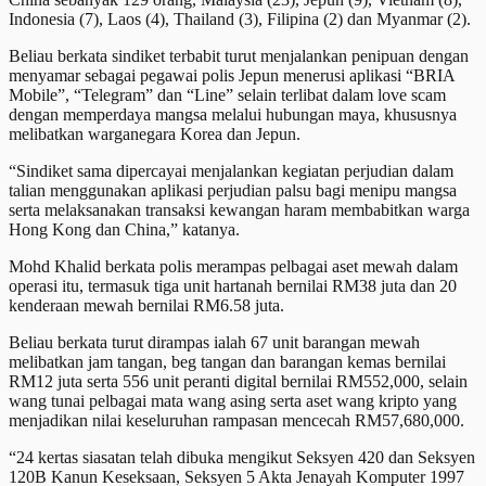
Indonesia (7), Laos (4), Thailand (3), Filipina (2) dan Myanmar (2).
Beliau berkata sindiket terbabit turut menjalankan penipuan dengan
menyamar sebagai pegawai polis Jepun menerusi aplikasi “BRIA
Mobile”, “Telegram” dan “Line” selain terlibat dalam love scam
dengan memperdaya mangsa melalui hubungan maya, khususnya
melibatkan warganegara Korea dan Jepun.
“Sindiket sama dipercayai menjalankan kegiatan perjudian dalam
talian menggunakan aplikasi perjudian palsu bagi menipu mangsa
serta melaksanakan transaksi kewangan haram membabitkan warga
Hong Kong dan China,” katanya.
Mohd Khalid berkata polis merampas pelbagai aset mewah dalam
operasi itu, termasuk tiga unit hartanah bernilai RM38 juta dan 20
kenderaan mewah bernilai RM6.58 juta.
Beliau berkata turut dirampas ialah 67 unit barangan mewah
melibatkan jam tangan, beg tangan dan barangan kemas bernilai
RM12 juta serta 556 unit peranti digital bernilai RM552,000, selain
wang tunai pelbagai mata wang asing serta aset wang kripto yang
menjadikan nilai keseluruhan rampasan mencecah RM57,680,000.
“24 kertas siasatan telah dibuka mengikut Seksyen 420 dan Seksyen
120B Kanun Keseksaan, Seksyen 5 Akta Jenayah Komputer 1997