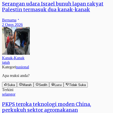
Serangan udara Israel bunuh lapan rakyat
Palestin termasuk dua kanak-kanak
Bernama
2 Ogos 2026
Kanak-Kanak
jatuh
Kategori
nasional
Apa reaksi anda?
Suka
Marah
Sedih
Lucu
Tidak Suka
Terkini
selangor
PKPS teroka teknologi moden China,
perkukuh sektor agromakanan