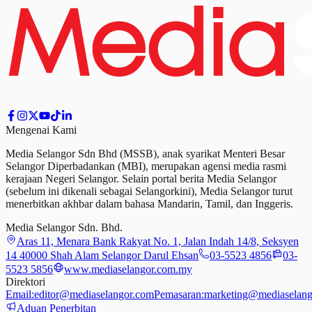
Mengenai Kami
Media Selangor Sdn Bhd (MSSB), anak syarikat Menteri Besar
Selangor Diperbadankan (MBI), merupakan agensi media rasmi
kerajaan Negeri Selangor. Selain portal berita Media Selangor
(sebelum ini dikenali sebagai Selangorkini), Media Selangor turut
menerbitkan akhbar dalam bahasa Mandarin, Tamil,
dan
Inggeris.
Media Selangor Sdn. Bhd.
Aras 11, Menara Bank Rakyat No. 1, Jalan Indah 14/8, Seksyen
14 40000 Shah Alam Selangor Darul Ehsan
03-5523 4856
03-
5523 5856
www.mediaselangor.com.my
Direktori
Email:
editor@mediaselangor.com
Pemasaran:
marketing@mediaselang
Aduan Penerbitan