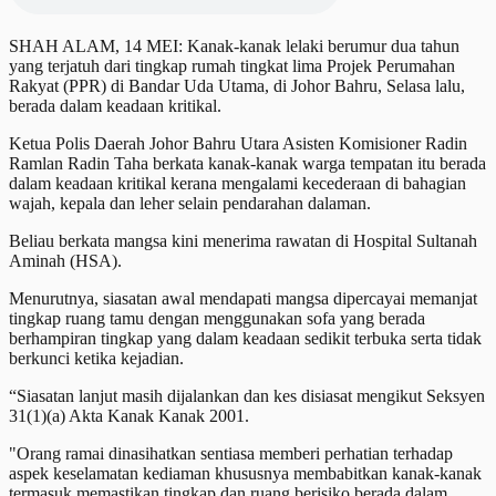
SHAH ALAM, 14 MEI: Kanak-kanak lelaki berumur dua tahun
yang terjatuh dari tingkap rumah tingkat lima Projek Perumahan
Rakyat (PPR) di Bandar Uda Utama, di Johor Bahru, Selasa lalu,
berada dalam keadaan kritikal.
Ketua Polis Daerah Johor Bahru Utara Asisten Komisioner Radin
Ramlan Radin Taha berkata kanak-kanak warga tempatan itu berada
dalam keadaan kritikal kerana mengalami kecederaan di bahagian
wajah, kepala dan leher selain pendarahan dalaman.
Beliau berkata mangsa kini menerima rawatan di Hospital Sultanah
Aminah (HSA).
Menurutnya, siasatan awal mendapati mangsa dipercayai memanjat
tingkap ruang tamu dengan menggunakan sofa yang berada
berhampiran tingkap yang dalam keadaan sedikit terbuka serta tidak
berkunci ketika kejadian.
“Siasatan lanjut masih dijalankan dan kes disiasat mengikut Seksyen
31(1)(a) Akta Kanak Kanak 2001.
"Orang ramai dinasihatkan sentiasa memberi perhatian terhadap
aspek keselamatan kediaman khususnya membabitkan kanak-kanak
termasuk memastikan tingkap dan ruang berisiko berada dalam