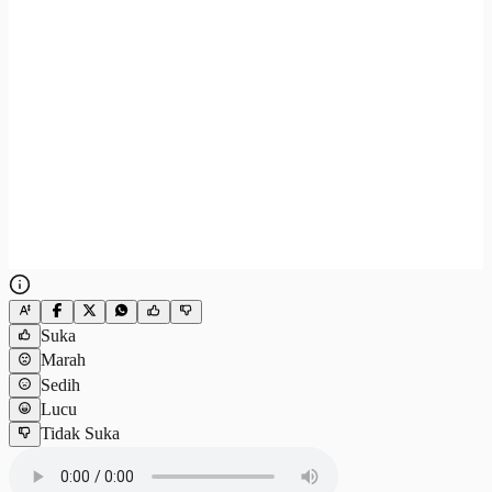
Suka
Marah
Sedih
Lucu
Tidak Suka