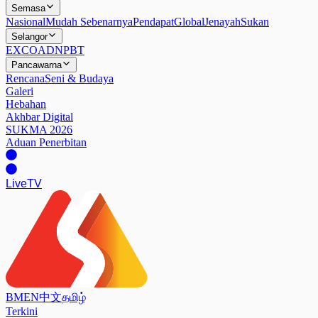
Semasa
Nasional
Mudah Sebenarnya
Pendapat
Global
Jenayah
Sukan
Selangor
EXCO
ADN
PBT
Pancawarna
Rencana
Seni & Budaya
Galeri
Hebahan
Akhbar Digital
SUKMA 2026
Aduan Penerbitan
Live
TV
BM
EN
中文
தமிழ்
Terkini