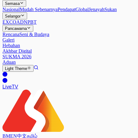
Semasa
Nasional
Mudah Sebenarnya
Pendapat
Global
Jenayah
Sukan
Selangor
EXCO
ADN
PBT
Pancawarna
Rencana
Seni & Budaya
Galeri
Hebahan
Akhbar Digital
SUKMA 2026
Aduan
Light
Theme
Live
TV
BM
EN
中文
தமிழ்