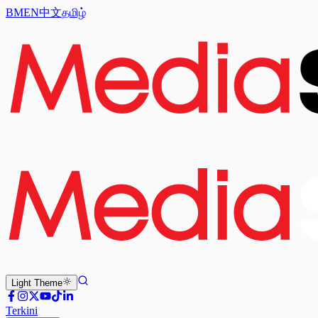
BM
EN
中文
தமிழ்
Light
Theme
Terkini