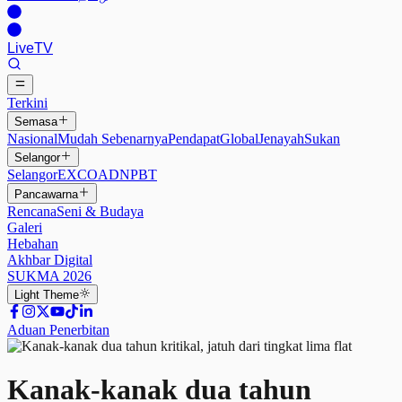
Live
TV
Terkini
Semasa
Nasional
Mudah Sebenarnya
Pendapat
Global
Jenayah
Sukan
Selangor
Selangor
EXCO
ADN
PBT
Pancawarna
Rencana
Seni & Budaya
Galeri
Hebahan
Akhbar Digital
SUKMA 2026
Light
Theme
Aduan Penerbitan
Kanak-kanak dua tahun