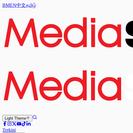
BM
EN
中文
தமிழ்
Light
Theme
Terkini