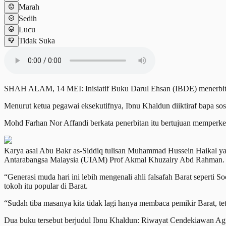
Marah
Sedih
Lucu
Tidak Suka
SHAH ALAM, 14 MEI: Inisiatif Buku Darul Ehsan (IBDE) menerbitk
Menurut ketua pegawai eksekutifnya, Ibnu Khaldun diiktiraf bapa sosio
Mohd Farhan Nor Affandi berkata penerbitan itu bertujuan memperken
Karya asal Abu Bakr as-Siddiq tulisan Muhammad Hussein Haikal yan
Antarabangsa Malaysia (UIAM) Prof Akmal Khuzairy Abd Rahman.
“Generasi muda hari ini lebih mengenali ahli falsafah Barat seperti 
tokoh itu popular di Barat.
“Sudah tiba masanya kita tidak lagi hanya membaca pemikir Barat, te
Dua buku tersebut berjudul Ibnu Khaldun: Riwayat Cendekiawan Agu