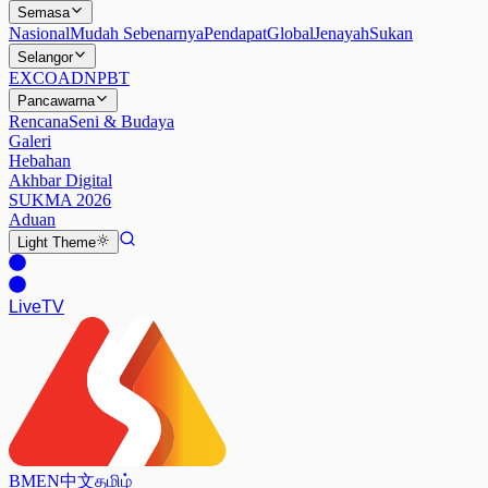
Semasa
Nasional
Mudah Sebenarnya
Pendapat
Global
Jenayah
Sukan
Selangor
EXCO
ADN
PBT
Pancawarna
Rencana
Seni & Budaya
Galeri
Hebahan
Akhbar Digital
SUKMA 2026
Aduan
Light
Theme
Live
TV
BM
EN
中文
தமிழ்