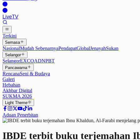
Live
TV
Terkini
Semasa
Nasional
Mudah Sebenarnya
Pendapat
Global
Jenayah
Sukan
Selangor
Selangor
EXCO
ADN
PBT
Pancawarna
Rencana
Seni & Budaya
Galeri
Hebahan
Akhbar Digital
SUKMA 2026
Light
Theme
Aduan Penerbitan
IBDE terbit buku terjemahan I