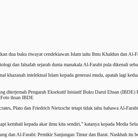
an dua buku riwayat cendekiawan Islam iaitu Ibnu Khaldun dan Al-
logi dan falsafah sejarah dunia manakala Al-Farabi pula dikenali sebaga
al khazanah intelektual Islam kepada generasi muda, apatah lagi kedu
g diterjemah Pengarah Eksekutif Inisiatif Buku Darul Ehsan (IBDE) F
 Foto ihsan IBDE
Socrates, Plato dan Friedrich Nietzsche tetapi tidak tahu bahawa Al-Far
tapi kembali kepada akar ilmu kita sendiri,” katanya kepada Media Sela
ng dan Al-Farabi: Pemikir Sanjungan Timur dan Barat. Naskhah itu b