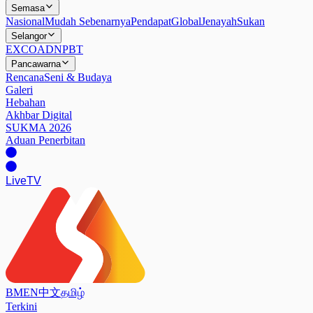
Semasa
Nasional
Mudah Sebenarnya
Pendapat
Global
Jenayah
Sukan
Selangor
EXCO
ADN
PBT
Pancawarna
Rencana
Seni & Budaya
Galeri
Hebahan
Akhbar Digital
SUKMA 2026
Aduan Penerbitan
Live
TV
BM
EN
中文
தமிழ்
Terkini