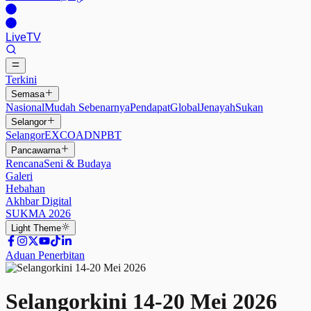
Live
TV
Terkini
Semasa
Nasional
Mudah Sebenarnya
Pendapat
Global
Jenayah
Sukan
Selangor
Selangor
EXCO
ADN
PBT
Pancawarna
Rencana
Seni & Budaya
Galeri
Hebahan
Akhbar Digital
SUKMA 2026
Light
Theme
Aduan Penerbitan
Selangorkini 14-20 Mei 2026