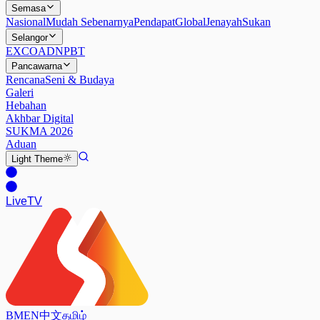
Semasa
Nasional
Mudah Sebenarnya
Pendapat
Global
Jenayah
Sukan
Selangor
EXCO
ADN
PBT
Pancawarna
Rencana
Seni & Budaya
Galeri
Hebahan
Akhbar Digital
SUKMA 2026
Aduan
Light
Theme
Live
TV
BM
EN
中文
தமிழ்