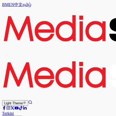
BM
EN
中文
தமிழ்
Light
Theme
Terkini