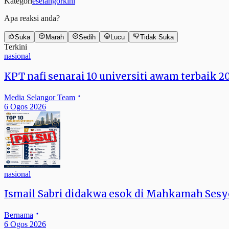
Kategori
eselangorkini
Apa reaksi anda?
Suka
Marah
Sedih
Lucu
Tidak Suka
Terkini
nasional
KPT nafi senarai 10 universiti awam terbaik 2
Media Selangor Team
6 Ogos 2026
nasional
Ismail Sabri didakwa esok di Mahkamah Ses
Bernama
6 Ogos 2026