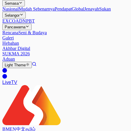
Semasa
Nasional
Mudah Sebenarnya
Pendapat
Global
Jenayah
Sukan
Selangor
EXCO
ADN
PBT
Pancawarna
Rencana
Seni & Budaya
Galeri
Hebahan
Akhbar Digital
SUKMA 2026
Aduan
Light
Theme
Live
TV
BM
EN
中文
தமிழ்