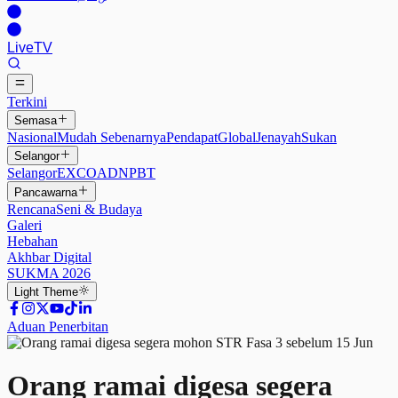
Live
TV
Terkini
Semasa
Nasional
Mudah Sebenarnya
Pendapat
Global
Jenayah
Sukan
Selangor
Selangor
EXCO
ADN
PBT
Pancawarna
Rencana
Seni & Budaya
Galeri
Hebahan
Akhbar Digital
SUKMA 2026
Light
Theme
Aduan Penerbitan
Orang ramai digesa segera