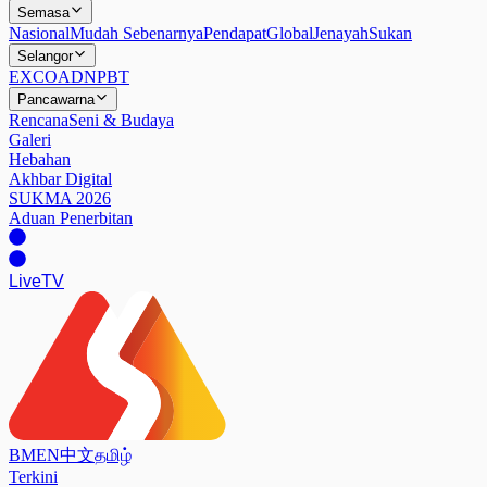
Semasa
Nasional
Mudah Sebenarnya
Pendapat
Global
Jenayah
Sukan
Selangor
EXCO
ADN
PBT
Pancawarna
Rencana
Seni & Budaya
Galeri
Hebahan
Akhbar Digital
SUKMA 2026
Aduan Penerbitan
Live
TV
BM
EN
中文
தமிழ்
Terkini