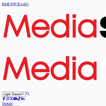
BM
EN
中文
தமிழ்
Light
Theme
Terkini