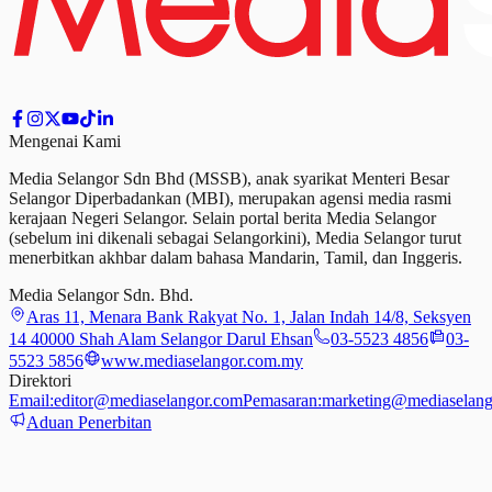
Mengenai Kami
Media Selangor Sdn Bhd (MSSB), anak syarikat Menteri Besar
Selangor Diperbadankan (MBI), merupakan agensi media rasmi
kerajaan Negeri Selangor. Selain portal berita Media Selangor
(sebelum ini dikenali sebagai Selangorkini), Media Selangor turut
menerbitkan akhbar dalam bahasa Mandarin, Tamil,
dan
Inggeris.
Media Selangor Sdn. Bhd.
Aras 11, Menara Bank Rakyat No. 1, Jalan Indah 14/8, Seksyen
14 40000 Shah Alam Selangor Darul Ehsan
03-5523 4856
03-
5523 5856
www.mediaselangor.com.my
Direktori
Email:
editor@mediaselangor.com
Pemasaran:
marketing@mediaselang
Aduan Penerbitan