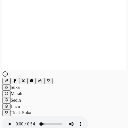
Suka
Marah
Sedih
Lucu
Tidak Suka