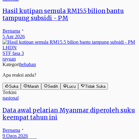
Hasil kutipan semula RM15.5 bilion bantu
tampung subsidi - PM
Bernama
5 Apr 2026
LHDN
STF fasa 3
rayuan
Kategori
hebahan
Apa reaksi anda?
Suka
Marah
Sedih
Lucu
Tidak Suka
Terkini
nasional
Data awal pelarian Myanmar diperoleh suku
keempat tahun ini
Bernama
9 Ogos 2026