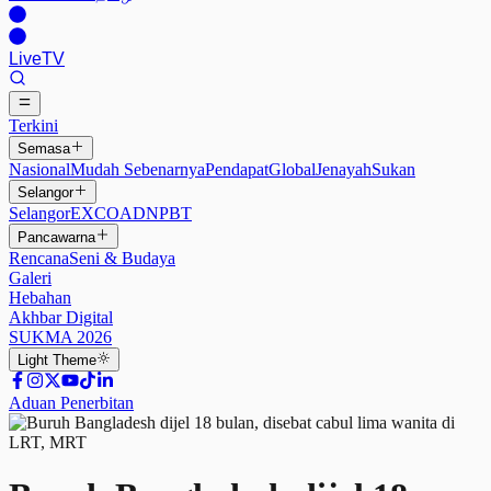
Live
TV
Terkini
Semasa
Nasional
Mudah Sebenarnya
Pendapat
Global
Jenayah
Sukan
Selangor
Selangor
EXCO
ADN
PBT
Pancawarna
Rencana
Seni & Budaya
Galeri
Hebahan
Akhbar Digital
SUKMA 2026
Light
Theme
Aduan Penerbitan