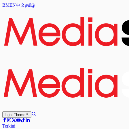
BM
EN
中文
தமிழ்
Light
Theme
Terkini