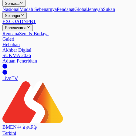
Semasa
Nasional
Mudah Sebenarnya
Pendapat
Global
Jenayah
Sukan
Selangor
EXCO
ADN
PBT
Pancawarna
Rencana
Seni & Budaya
Galeri
Hebahan
Akhbar Digital
SUKMA 2026
Aduan Penerbitan
Live
TV
BM
EN
中文
தமிழ்
Terkini