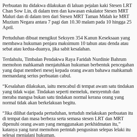
Perbuatan itu didakwa dilakukan di laluan pejalan kaki Stesen LRT
Chan Sow Lin, di dalam tren dan kawasan eskalator Stesen MRT
Maluri dan di dalam tren dari Stesen MRT Taman Midah ke MRT
Muzium Negara antara 7 pagi dan 10.30 malam pada 10 hingga 25
April.
Pertuduhan dibuat mengikut Seksyen 354 Kanun Keseksaan yang
membawa hukuman penjara maksimum 10 tahun atau denda atau
sebat atau kedua-duanya, jika sabit kesalahan.
Terdahulu, Timbalan Pendakwa Raya Faridah Nurdinie Bahrum
memohon mahkamah menjatuhkan hukuman berbentuk pencegahan
yang dapat memberi mesej kepada orang awam bahawa mahkamah
memandang serius perbuatan cabul.
“Kesalahan dilakukan, iaitu mencabul di tempat awam satu tindakan
yang tidak wajar. Tindakan seperti memeluk, menyentuh dan
meraba mangsa bukan satu tindakan normal kerana orang yang
normal tidak akan berkelakuan begitu.
“Jika dilihat daripada pertuduhan, tertuduh melakukan perbuatan itu
di tempat dan masa berbeza serta semasa stesen LRT dan MRT
dipenuhi orang awam yang menggunakan perkhidmatan itu,”
katanya yang turut memohon perintah pengusiran selepas lelaki itu
selesai menjalani hukuman.