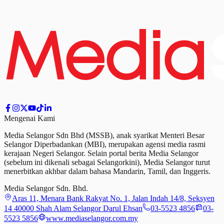
Mengenai Kami
Media Selangor Sdn Bhd (MSSB), anak syarikat Menteri Besar
Selangor Diperbadankan (MBI), merupakan agensi media rasmi
kerajaan Negeri Selangor. Selain portal berita Media Selangor
(sebelum ini dikenali sebagai Selangorkini), Media Selangor turut
menerbitkan akhbar dalam bahasa Mandarin, Tamil,
dan
Inggeris.
Media Selangor Sdn. Bhd.
Aras 11, Menara Bank Rakyat No. 1, Jalan Indah 14/8, Seksyen
14 40000 Shah Alam Selangor Darul Ehsan
03-5523 4856
03-
5523 5856
www.mediaselangor.com.my