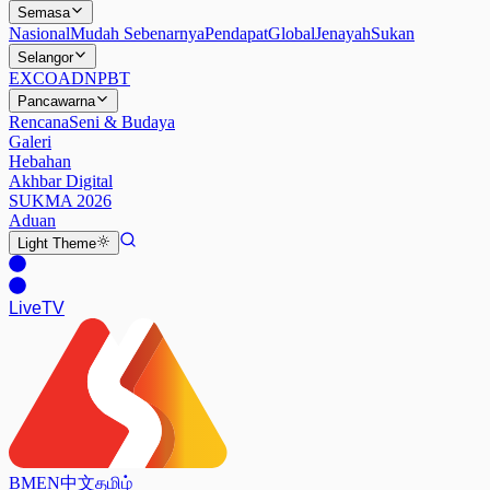
Semasa
Nasional
Mudah Sebenarnya
Pendapat
Global
Jenayah
Sukan
Selangor
EXCO
ADN
PBT
Pancawarna
Rencana
Seni & Budaya
Galeri
Hebahan
Akhbar Digital
SUKMA 2026
Aduan
Light
Theme
Live
TV
BM
EN
中文
தமிழ்