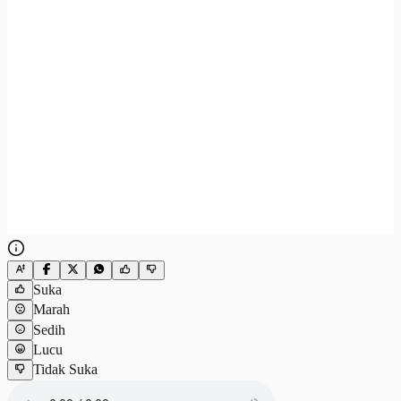
Suka
Marah
Sedih
Lucu
Tidak Suka