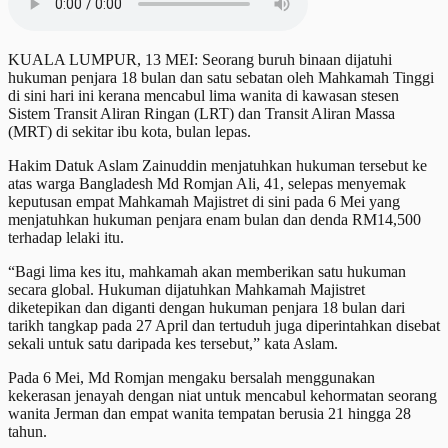
KUALA LUMPUR, 13 MEI: Seorang buruh binaan dijatuhi
hukuman penjara 18 bulan dan satu sebatan oleh Mahkamah Tinggi
di sini hari ini kerana mencabul lima wanita di kawasan stesen
Sistem Transit Aliran Ringan (LRT) dan Transit Aliran Massa
(MRT) di sekitar ibu kota, bulan lepas.
Hakim Datuk Aslam Zainuddin menjatuhkan hukuman tersebut ke
atas warga Bangladesh Md Romjan Ali, 41, selepas menyemak
keputusan empat Mahkamah Majistret di sini pada 6 Mei yang
menjatuhkan hukuman penjara enam bulan dan denda RM14,500
terhadap lelaki itu.
“Bagi lima kes itu, mahkamah akan memberikan satu hukuman
secara global. Hukuman dijatuhkan Mahkamah Majistret
diketepikan dan diganti dengan hukuman penjara 18 bulan dari
tarikh tangkap pada 27 April dan tertuduh juga diperintahkan disebat
sekali untuk satu daripada kes tersebut,” kata Aslam.
Pada 6 Mei, Md Romjan mengaku bersalah menggunakan
kekerasan jenayah dengan niat untuk mencabul kehormatan seorang
wanita Jerman dan empat wanita tempatan berusia 21 hingga 28
tahun.