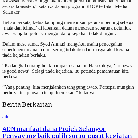
Kawasan berisiko tinggi akan diberi perhatian khusus dan dipantau
secara konsisten,” katanya dalam program SKOP terbitan Media
Selangor.
Beliau berkata, ketua kampung memainkan peranan penting sebagai
‘mata dan telinga’ di lapangan dalam mengesan sebarang petunjuk
awal yang berpotensi mengundang kejadian tidak diingini.
Dalam masa sama, Syed Ahmad mengakui usaha pencegahan
seperti pemantauan cerun sering tidak disedari masyarakat kerana
tiada kejadian berlaku.
“Kadangkala orang tidak nampak usaha ini. Hakikatnya, ‘no news
is good news’. Selagi tiada kejadian, itu petanda pemantauan kita
berkesan.
“Yang penting, kita menjalankan tanggungjawab. Persepsi mungkin
berbeza, tetapi usaha tetap diteruskan.” katanya.
Berita Berkaitan
adn
ADN manfaat dana Projek Selangor
Penyayang baik pulih surau, pusat kegiatan