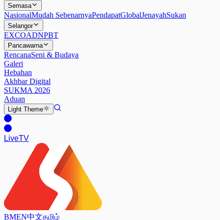
Semasa
Nasional
Mudah Sebenarnya
Pendapat
Global
Jenayah
Sukan
Selangor
EXCO
ADN
PBT
Pancawarna
Rencana
Seni & Budaya
Galeri
Hebahan
Akhbar Digital
SUKMA 2026
Aduan
Light
Theme
Live
TV
BM
EN
中文
தமிழ்