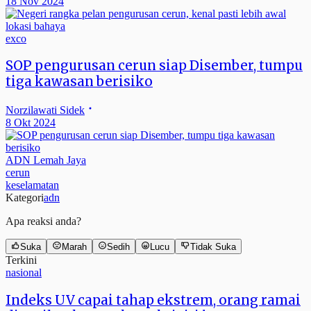
18 Nov 2024
exco
SOP pengurusan cerun siap Disember, tumpu
tiga kawasan berisiko
Norzilawati Sidek
8 Okt 2024
ADN Lemah Jaya
cerun
keselamatan
Kategori
adn
Apa reaksi anda?
Suka
Marah
Sedih
Lucu
Tidak Suka
Terkini
nasional
Indeks UV capai tahap ekstrem, orang ramai