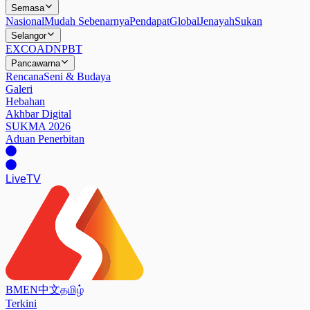
Semasa
Nasional
Mudah Sebenarnya
Pendapat
Global
Jenayah
Sukan
Selangor
EXCO
ADN
PBT
Pancawarna
Rencana
Seni & Budaya
Galeri
Hebahan
Akhbar Digital
SUKMA 2026
Aduan Penerbitan
Live
TV
BM
EN
中文
தமிழ்
Terkini