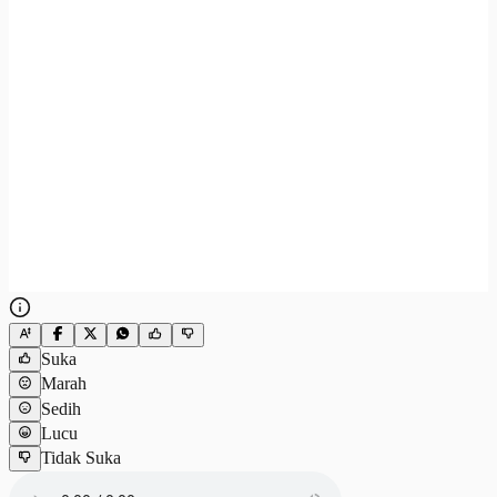
Suka
Marah
Sedih
Lucu
Tidak Suka