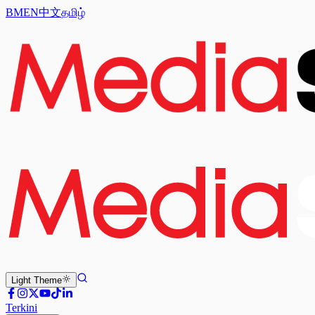
BM
EN
中文
தமிழ்
Light
Theme
Terkini