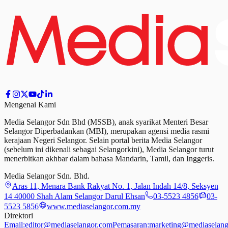
Mengenai Kami
Media Selangor Sdn Bhd (MSSB), anak syarikat Menteri Besar
Selangor Diperbadankan (MBI), merupakan agensi media rasmi
kerajaan Negeri Selangor. Selain portal berita Media Selangor
(sebelum ini dikenali sebagai Selangorkini), Media Selangor turut
menerbitkan akhbar dalam bahasa Mandarin, Tamil,
dan
Inggeris.
Media Selangor Sdn. Bhd.
Aras 11, Menara Bank Rakyat No. 1, Jalan Indah 14/8, Seksyen
14 40000 Shah Alam Selangor Darul Ehsan
03-5523 4856
03-
5523 5856
www.mediaselangor.com.my
Direktori
Email:
editor@mediaselangor.com
Pemasaran:
marketing@mediaselang