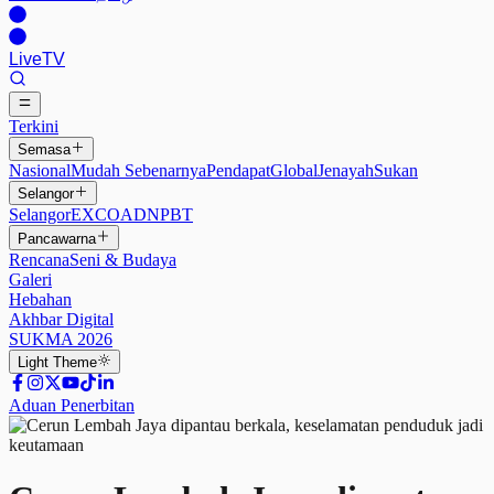
Live
TV
Terkini
Semasa
Nasional
Mudah Sebenarnya
Pendapat
Global
Jenayah
Sukan
Selangor
Selangor
EXCO
ADN
PBT
Pancawarna
Rencana
Seni & Budaya
Galeri
Hebahan
Akhbar Digital
SUKMA 2026
Light
Theme
Aduan Penerbitan