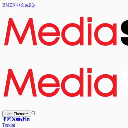
BM
EN
中文
தமிழ்
Light
Theme
Terkini