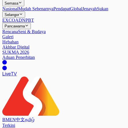
Semasa
Nasional
Mudah Sebenarnya
Pendapat
Global
Jenayah
Sukan
Selangor
EXCO
ADN
PBT
Pancawarna
Rencana
Seni & Budaya
Galeri
Hebahan
Akhbar Digital
SUKMA 2026
Aduan Penerbitan
Live
TV
BM
EN
中文
தமிழ்
Terkini