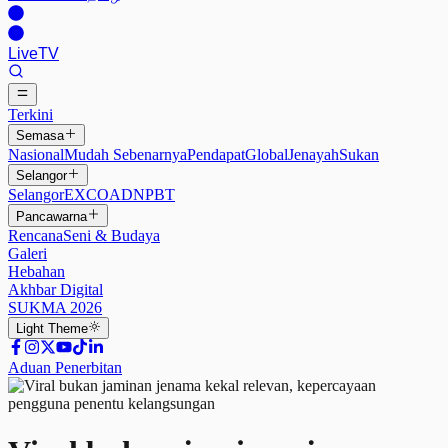
Live
TV
Terkini
Semasa
Nasional
Mudah Sebenarnya
Pendapat
Global
Jenayah
Sukan
Selangor
Selangor
EXCO
ADN
PBT
Pancawarna
Rencana
Seni & Budaya
Galeri
Hebahan
Akhbar Digital
SUKMA 2026
Light
Theme
Aduan Penerbitan