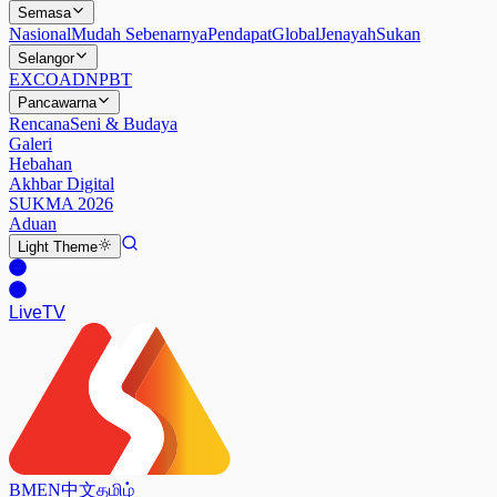
Semasa
Nasional
Mudah Sebenarnya
Pendapat
Global
Jenayah
Sukan
Selangor
EXCO
ADN
PBT
Pancawarna
Rencana
Seni & Budaya
Galeri
Hebahan
Akhbar Digital
SUKMA 2026
Aduan
Light
Theme
Live
TV
BM
EN
中文
தமிழ்