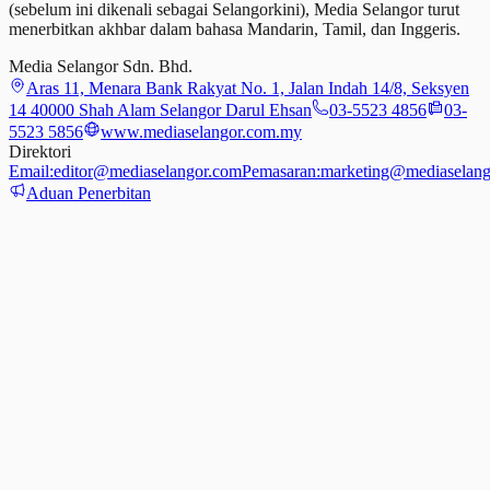
(sebelum ini dikenali sebagai Selangorkini), Media Selangor turut
menerbitkan akhbar dalam bahasa Mandarin, Tamil,
dan
Inggeris.
Media Selangor Sdn. Bhd.
Aras 11, Menara Bank Rakyat No. 1, Jalan Indah 14/8, Seksyen
14 40000 Shah Alam Selangor Darul Ehsan
03-5523 4856
03-
5523 5856
www.mediaselangor.com.my
Direktori
Email:
editor@mediaselangor.com
Pemasaran:
marketing@mediaselang
Aduan Penerbitan