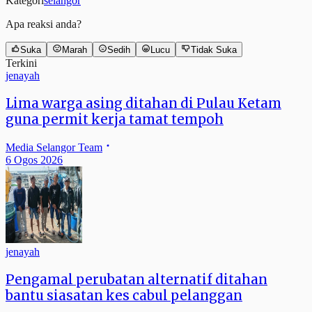
Kategori
selangor
Apa reaksi anda?
Suka
Marah
Sedih
Lucu
Tidak Suka
Terkini
jenayah
Lima warga asing ditahan di Pulau Ketam
guna permit kerja tamat tempoh
Media Selangor Team
6 Ogos 2026
jenayah
Pengamal perubatan alternatif ditahan
bantu siasatan kes cabul pelanggan