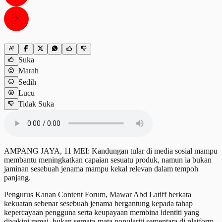
Suka
Marah
Sedih
Lucu
Tidak Suka
AMPANG JAYA, 11 MEI: Kandungan tular di media sosial mampu
membantu meningkatkan capaian sesuatu produk, namun ia bukan
jaminan sesebuah jenama mampu kekal relevan dalam tempoh
panjang.
Pengurus Kanan Content Forum, Mawar Abd Latiff berkata
kekuatan sebenar sesebuah jenama bergantung kepada tahap
kepercayaan pengguna serta keupayaan membina identiti yang
diyakini ramai, bukan semata-mata populariti sementara di platform