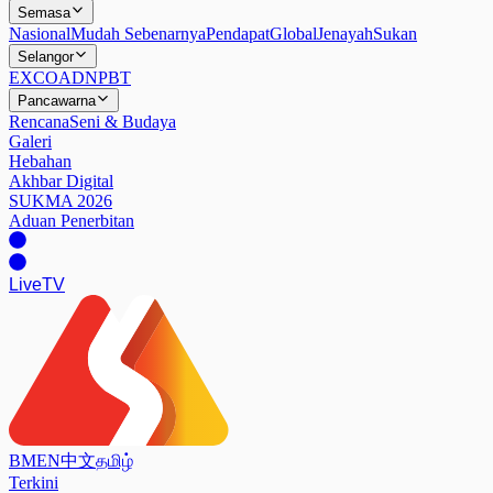
Semasa
Nasional
Mudah Sebenarnya
Pendapat
Global
Jenayah
Sukan
Selangor
EXCO
ADN
PBT
Pancawarna
Rencana
Seni & Budaya
Galeri
Hebahan
Akhbar Digital
SUKMA 2026
Aduan Penerbitan
Live
TV
BM
EN
中文
தமிழ்
Terkini