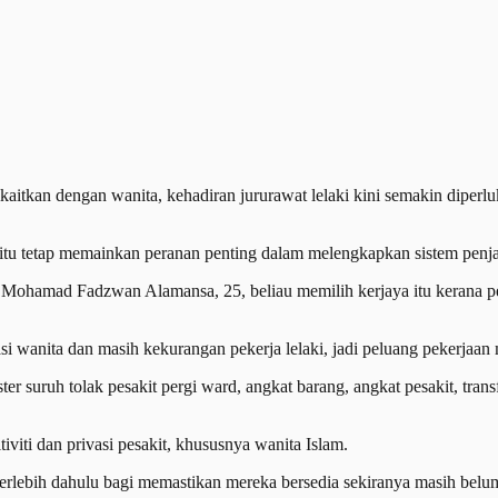
an dengan wanita, kehadiran jururawat lelaki kini semakin diperluka
itu tetap memainkan peranan penting dalam melengkapkan sistem penjag
ohamad Fadzwan Alamansa, 25, beliau memilih kerjaya itu kerana pelu
si wanita dan masih kekurangan pekerja lelaki, jadi peluang pekerjaan
ster suruh tolak pesakit pergi ward, angkat barang, angkat pesakit, tran
iviti dan privasi pesakit, khususnya wanita Islam.
 terlebih dahulu bagi memastikan mereka bersedia sekiranya masih belu