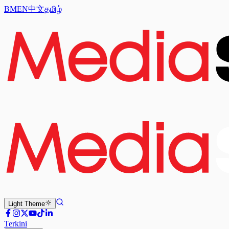
BM
EN
中文
தமிழ்
Light
Theme
Terkini