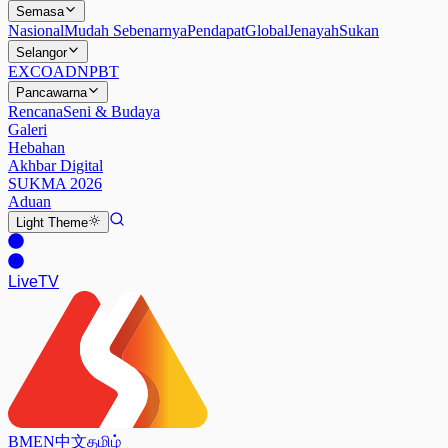
Semasa
Nasional
Mudah Sebenarnya
Pendapat
Global
Jenayah
Sukan
Selangor
EXCO
ADN
PBT
Pancawarna
Rencana
Seni & Budaya
Galeri
Hebahan
Akhbar Digital
SUKMA 2026
Aduan
Light
Theme
Live
TV
BM
EN
中文
தமிழ்