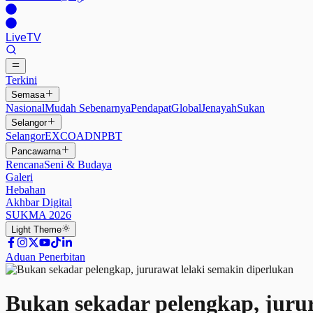
Live
TV
Terkini
Semasa
Nasional
Mudah Sebenarnya
Pendapat
Global
Jenayah
Sukan
Selangor
Selangor
EXCO
ADN
PBT
Pancawarna
Rencana
Seni & Budaya
Galeri
Hebahan
Akhbar Digital
SUKMA 2026
Light
Theme
Aduan Penerbitan
Bukan sekadar pelengkap, jurur