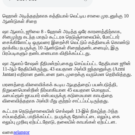
ஹொன் அடித்ததற்காக கத்தியால் வெட்டிய சாலை முரடனுக்கு 10
ஆண்டுகள் சிறை
ஷா ஆலாம், ஜூலை 8 - ஹோன் அடித்த ஒரே காரணத்திற்காக,
சினமுற்று கடந்த மாதம் கூட்டரசு நெடுஞ்சாலையில், மோட்டார்
சைக்கிளோட்டி ஒருவரை இறைச்சி வெட்டும் கத்தியைக் கொண்டு
தாக்கிய நபருக்கு 10 ஆண்டுகள் சிறைத்தண்டனையும், இரு
பிரம்படிகளும் தண்டனையாக விதிக்கப்பட்டது.
ஷா ஆலாம் சேஷன் நீதிமன்றம்,கைது செய்யப்பட்ட தேதியான ஜூன்
11-ஆம் தேதியிலிருந்து, 43 வயதான அஸ்மி ஜந்தானுக்கு (Azmi
Jantan) எதிரான தண்டனை நடைமுறைக்கு வருமென தெரிவித்தது.
மரணத்தை விளைவிக்கக் கூடிய ஆயுதத்தைப் பயன்படுத்தி,
நிறுவனமொன்றின் நிர்வாகியான 45 வயதான மொஹமட்
ஃபைய்ரூஸ் ஜாஃபார் என்பவருக்கு கடுமையான காயத்தை
விளைவித்ததாக அஸ்மி மீது குற்றம் சாட்டப்பட்டிருந்தது.
கூட்டரசு நெடுஞ்சாலையின் செக்‌ஷன் 13-இல் நிகழ்ந்த அந்த
சம்பவத்தில், பாதிக்கப்பட்ட நபருக்கு தோள்பட்டை எலும்பு, கை
எலும்பு முறிவு ஏற்பட்டதோடு, தலையில் காயங்கள் ஏற்பட்டன.
வகை
selangor