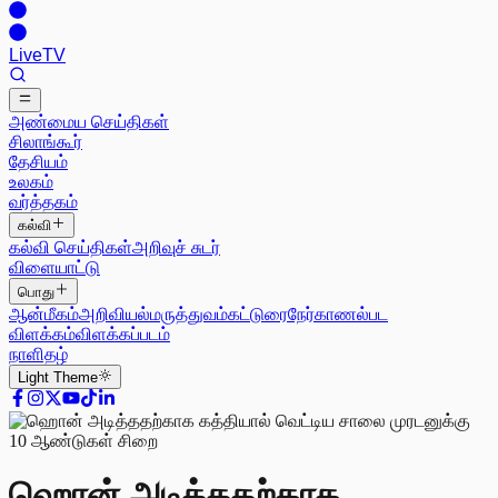
Live
TV
அண்மைய செய்திகள்
சிலாங்கூர்
தேசியம்
உலகம்
வர்த்தகம்
கல்வி
கல்வி செய்திகள்
அறிவுச் சுடர்
விளையாட்டு
பொது
ஆன்மீகம்
அறிவியல்
மருத்துவம்
கட்டுரை
நேர்காணல்
பட
விளக்கம்
விளக்கப்படம்
நாளிதழ்
Light
Theme
ஹொன் அடித்ததற்காக