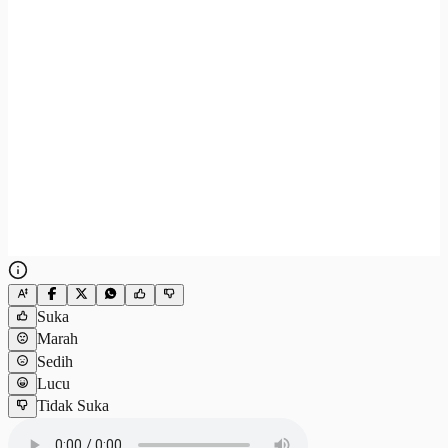
Suka
Marah
Sedih
Lucu
Tidak Suka