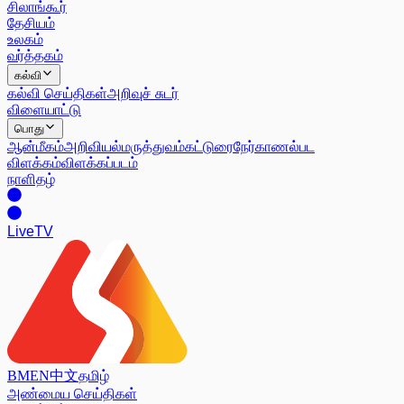
சிலாங்கூர்
தேசியம்
உலகம்
வர்த்தகம்
கல்வி
கல்வி செய்திகள்
அறிவுச் சுடர்
விளையாட்டு
பொது
ஆன்மீகம்
அறிவியல்
மருத்துவம்
கட்டுரை
நேர்காணல்
பட
விளக்கம்
விளக்கப்படம்
நாளிதழ்
Live
TV
BM
EN
中文
தமிழ்
அண்மைய செய்திகள்