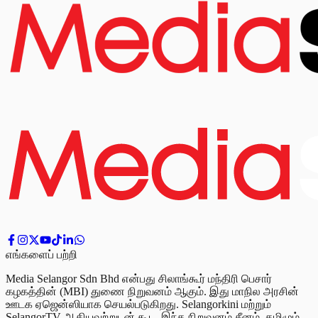
எங்களைப் பற்றி
Media Selangor Sdn Bhd என்பது சிலாங்கூர் மந்திரி பெசார்
கழகத்தின் (MBI) துணை நிறுவனம் ஆகும். இது மாநில அரசின்
ஊடக ஏஜென்ஸியாக செயல்படுகிறது. Selangorkini மற்றும்
SelangorTV ஆகியவற்றுடன் கூட, இந்த நிறுவனம் சீனம், தமிழும்