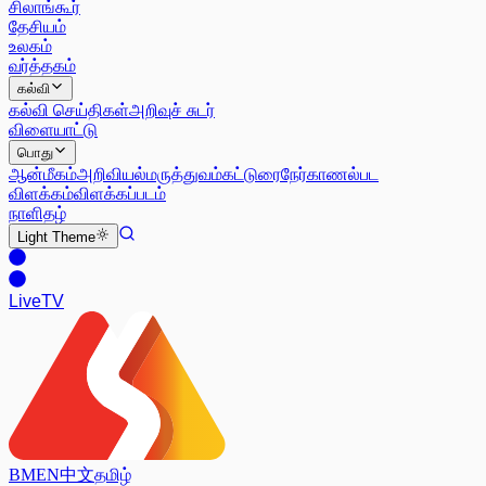
சிலாங்கூர்
தேசியம்
உலகம்
வர்த்தகம்
கல்வி
கல்வி செய்திகள்
அறிவுச் சுடர்
விளையாட்டு
பொது
ஆன்மீகம்
அறிவியல்
மருத்துவம்
கட்டுரை
நேர்காணல்
பட
விளக்கம்
விளக்கப்படம்
நாளிதழ்
Light
Theme
Live
TV
BM
EN
中文
தமிழ்