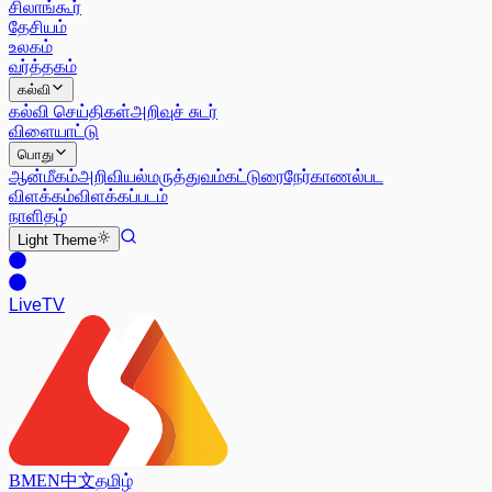
சிலாங்கூர்
தேசியம்
உலகம்
வர்த்தகம்
கல்வி
கல்வி செய்திகள்
அறிவுச் சுடர்
விளையாட்டு
பொது
ஆன்மீகம்
அறிவியல்
மருத்துவம்
கட்டுரை
நேர்காணல்
பட
விளக்கம்
விளக்கப்படம்
நாளிதழ்
Light
Theme
Live
TV
BM
EN
中文
தமிழ்