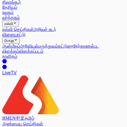
சிலாங்கூர்
தேசியம்
உலகம்
வர்த்தகம்
கல்வி
கல்வி செய்திகள்
அறிவுச் சுடர்
விளையாட்டு
பொது
ஆன்மீகம்
அறிவியல்
மருத்துவம்
கட்டுரை
நேர்காணல்
பட
விளக்கம்
விளக்கப்படம்
நாளிதழ்
Live
TV
BM
EN
中文
தமிழ்
அண்மைய செய்திகள்