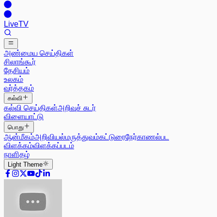
Live
TV
அண்மைய செய்திகள்
சிலாங்கூர்
தேசியம்
உலகம்
வர்த்தகம்
கல்வி
கல்வி செய்திகள்
அறிவுச் சுடர்
விளையாட்டு
பொது
ஆன்மீகம்
அறிவியல்
மருத்துவம்
கட்டுரை
நேர்காணல்
பட
விளக்கம்
விளக்கப்படம்
நாளிதழ்
Light
Theme