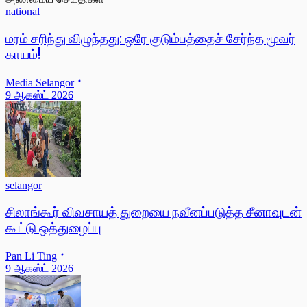
national
மரம் சரிந்து விழுந்தது: ஒரே குடும்பத்தைச் சேர்ந்த மூவர்
காயம்!
Media Selangor
9 ஆகஸ்ட் 2026
selangor
சிலாங்கூர் விவசாயத் துறையை நவீனப்படுத்த சீனாவுடன்
கூட்டு ஒத்துழைப்பு
Pan Li Ting
9 ஆகஸ்ட் 2026