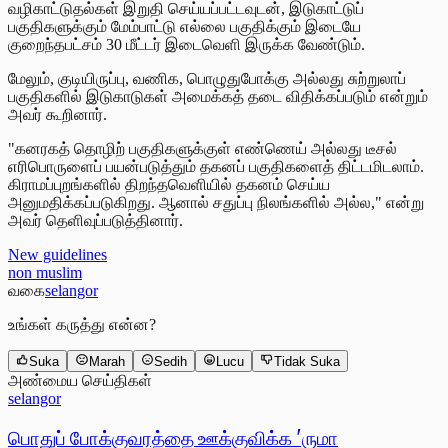
வழிகாட்டுதல்கள் இறுதி செய்யப்பட்டவுடன், இடுகாட்டுப்
பகுதிகளுக்கும் மேம்பாட்டு எல்லை பகுதிக்கும் இடையே
குறைந்தபட்சம் 30 மீட்டர் இடைவெளி இருக்க வேண்டும்.
மேலும், குடியிருப்பு, வணிக, பொழுதுபோக்கு அல்லது சுற்றுலாப்
பகுதிகளில் இடுகாடுகள் அமைக்கத் தடை விதிக்கப்படும் என்றும்
அவர் கூறினார்.
"கனரகத் தொழிற் பகுதிகளுக்குள் எண்ணெய் அல்லது டீசல்
எரிபொருளைப் பயன்படுத்தும் தகனப் பகுதிகளைத் திட்டமிடலாம்.
கிராமப்புறங்களில் திறந்தவெளியில் தகனம் செய்ய
அனுமதிக்கப்படுகிறது. ஆனால் சதுப்பு நிலங்களில் அல்ல," என்று
அவர் தெளிவுப்படுத்தினார்.
New guidelines
non muslim
வகை
selangor
உங்கள் கருத்து என்ன?
Suka
Marah
Sedih
Lucu
Tidak Suka
அண்மைய செய்திகள்
selangor
பொதுப் போக்குவரத்தை ஊக்குவிக்க 'ருமா