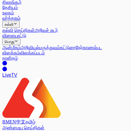
சிலாங்கூர்
தேசியம்
உலகம்
வர்த்தகம்
கல்வி
கல்வி செய்திகள்
அறிவுச் சுடர்
விளையாட்டு
பொது
ஆன்மீகம்
அறிவியல்
மருத்துவம்
கட்டுரை
நேர்காணல்
பட
விளக்கம்
விளக்கப்படம்
நாளிதழ்
Live
TV
BM
EN
中文
தமிழ்
அண்மைய செய்திகள்