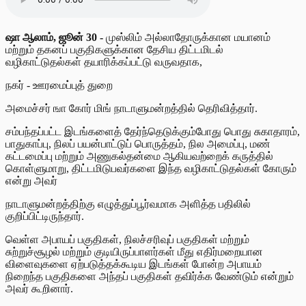
ஷா ஆலாம், ஜூன் 30 -
முஸ்லிம் அல்லாதோருக்கான மயானம்
மற்றும் தகனப் பகுதிகளுக்கான தேசிய திட்டமிடல்
வழிகாட்டுதல்கள் தயாரிக்கப்பட்டு வருவதாக,
நகர் - ஊரமைப்புத் துறை
அமைச்சர் ஙா கோர் மிங் நாடாளுமன்றத்தில் தெரிவித்தார்.
சம்பந்தப்பட்ட இடங்களைத் தேர்ந்தெடுக்கும்போது பொது சுகாதாரம்,
பாதுகாப்பு, நிலப் பயன்பாட்டுப் பொருத்தம், நில அமைப்பு, மண்
கட்டமைப்பு மற்றும் அணுகல்தன்மை ஆகியவற்றைக் கருத்தில்
கொள்ளுமாறு, திட்டமிடுபவர்களை இந்த வழிகாட்டுதல்கள் கோரும்
என்று அவர்
நாடாளுமன்றத்திற்கு எழுத்துப்பூர்வமாக அளித்த பதிலில்
குறிப்பிட்டிருந்தார்.
வெள்ள அபாயப் பகுதிகள், நிலச்சரிவுப் பகுதிகள் மற்றும்
சுற்றுச்சூழல் மற்றும் குடியிருப்பாளர்கள் மீது எதிர்மறையான
விளைவுகளை ஏற்படுத்தக்கூடிய இடங்கள் போன்ற அபாயம்
நிறைந்த பகுதிகளை அந்தப் பகுதிகள் தவிர்க்க வேண்டும் என்றும்
அவர் கூறினார்.