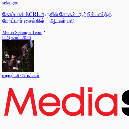
selangor
கோம்பாக் ECRL அருகில் சோகம்: ஆற்றில் பாய்ந்த
மோட்டார் சைக்கிள் - ஆடவர் பலி
Media Selangor Team
9 ஆகஸ்ட் 2026
மற்றும் வீடியோக்கள்