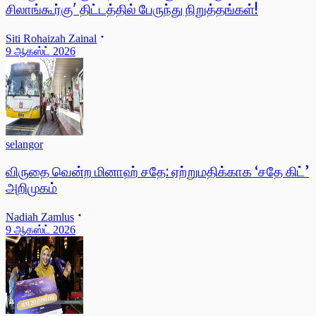
சிலாங்கூர்கு' திட்டத்தில் பேருந்து நிறுத்தங்கள்!
Siti Rohaizah Zainal
9 ஆகஸ்ட் 2026
selangor
விருதை வென்ற மினாஹ் சதே: ஏற்றுமதிக்காக ‘சதே கிட்’
அறிமுகம்
Nadiah Zamlus
9 ஆகஸ்ட் 2026