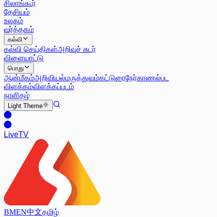
சிலாங்கூர்
தேசியம்
உலகம்
வர்த்தகம்
கல்வி
கல்வி செய்திகள்
அறிவுச் சுடர்
விளையாட்டு
பொது
ஆன்மீகம்
அறிவியல்
மருத்துவம்
கட்டுரை
நேர்காணல்
பட
விளக்கம்
விளக்கப்படம்
நாளிதழ்
Light
Theme
Live
TV
BM
EN
中文
தமிழ்