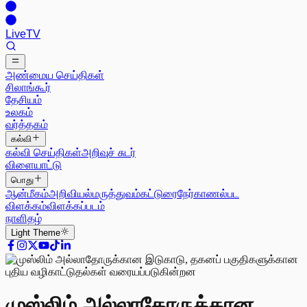
Live
TV
அண்மைய செய்திகள்
சிலாங்கூர்
தேசியம்
உலகம்
வர்த்தகம்
கல்வி
கல்வி செய்திகள்
அறிவுச் சுடர்
விளையாட்டு
பொது
ஆன்மீகம்
அறிவியல்
மருத்துவம்
கட்டுரை
நேர்காணல்
பட
விளக்கம்
விளக்கப்படம்
நாளிதழ்
Light
Theme
முஸ்லிம் அல்லாதோருக்கான