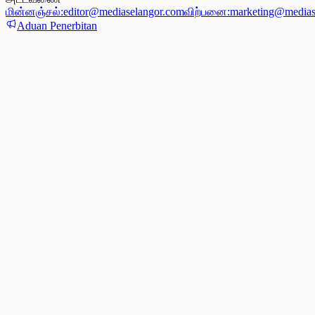
மின்னஞ்சல்:
editor@mediaselangor.com
விற்பனை:
marketing@medias
Aduan Penerbitan