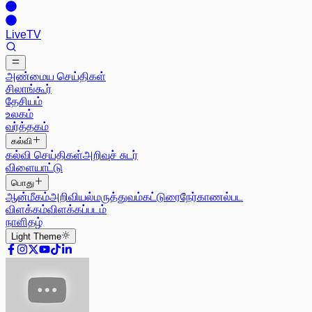
Live
TV
அண்மைய செய்திகள்
சிலாங்கூர்
தேசியம்
உலகம்
வர்த்தகம்
கல்வி
கல்வி செய்திகள்
அறிவுச் சுடர்
விளையாட்டு
பொது
ஆன்மீகம்
அறிவியல்
மருத்துவம்
கட்டுரை
நேர்காணல்
பட
விளக்கம்
விளக்கப்படம்
நாளிதழ்
Light
Theme