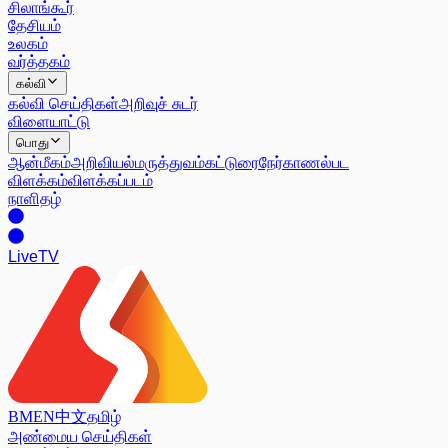
சிலாங்கூர்
தேசியம்
உலகம்
வர்த்தகம்
கல்வி
கல்வி செய்திகள்
அறிவுச் சுடர்
விளையாட்டு
பொது
ஆன்மீகம்
அறிவியல்
மருத்துவம்
கட்டுரை
நேர்காணல்
பட
விளக்கம்
விளக்கப்படம்
நாளிதழ்
Live
TV
BM
EN
中文
தமிழ்
அண்மைய செய்திகள்