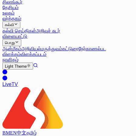
சிலாங்கூர்
தேசியம்
உலகம்
வர்த்தகம்
கல்வி
கல்வி செய்திகள்
அறிவுச் சுடர்
விளையாட்டு
பொது
ஆன்மீகம்
அறிவியல்
மருத்துவம்
கட்டுரை
நேர்காணல்
பட
விளக்கம்
விளக்கப்படம்
நாளிதழ்
Light
Theme
Live
TV
BM
EN
中文
தமிழ்