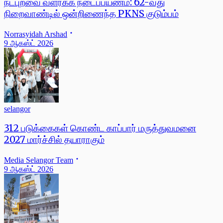
நட்புறவை வளர்க்க நடைப்பயணம்: 62-வது
நிறைவாண்டில் ஒன்றிணைந்த PKNS குடும்பம்
Norrasyidah Arshad
9 ஆகஸ்ட் 2026
selangor
312 படுக்கைகள் கொண்ட காப்பார் மருத்துவமனை
2027 மார்ச்சில் தயாராகும்
Media Selangor Team
9 ஆகஸ்ட் 2026