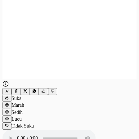
Suka
Marah
Sedih
Lucu
Tidak Suka