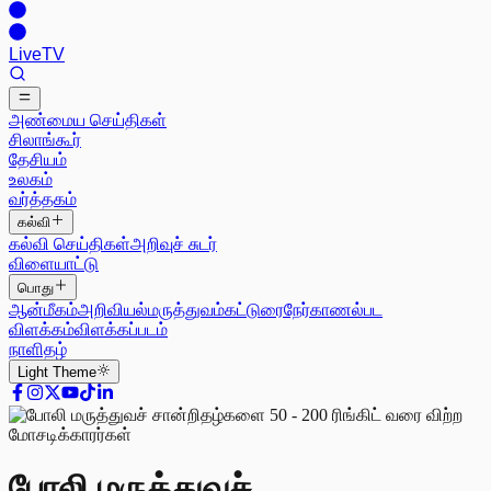
Live
TV
அண்மைய செய்திகள்
சிலாங்கூர்
தேசியம்
உலகம்
வர்த்தகம்
கல்வி
கல்வி செய்திகள்
அறிவுச் சுடர்
விளையாட்டு
பொது
ஆன்மீகம்
அறிவியல்
மருத்துவம்
கட்டுரை
நேர்காணல்
பட
விளக்கம்
விளக்கப்படம்
நாளிதழ்
Light
Theme
போலி மருத்துவச்