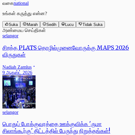
வகை
national
உங்கள் கருத்து என்ன?
Suka
Marah
Sedih
Lucu
Tidak Suka
அண்மைய செய்திகள்
selangor
சிறந்த PLATS தொழில்முனைவோருக்கு MAPS 2026
விருதுகள்
Nadiah Zamlus
9 ஆகஸ்ட் 2026
selangor
பொதுப் போக்குவரத்தை ஊக்குவிக்க 'ருமா
சிலாங்கூர்கு' திட்டத்தில் பேருந்து நிறுத்தங்கள்!