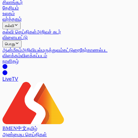
சிலாங்கூர்
தேசியம்
உலகம்
வர்த்தகம்
கல்வி
கல்வி செய்திகள்
அறிவுச் சுடர்
விளையாட்டு
பொது
ஆன்மீகம்
அறிவியல்
மருத்துவம்
கட்டுரை
நேர்காணல்
பட
விளக்கம்
விளக்கப்படம்
நாளிதழ்
Live
TV
BM
EN
中文
தமிழ்
அண்மைய செய்திகள்