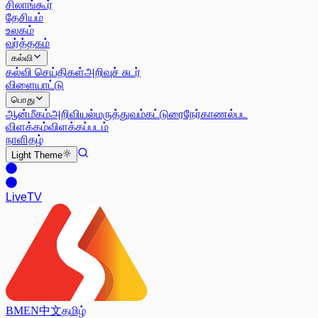
சிலாங்கூர்
தேசியம்
உலகம்
வர்த்தகம்
கல்வி
கல்வி செய்திகள்
அறிவுச் சுடர்
விளையாட்டு
பொது
ஆன்மீகம்
அறிவியல்
மருத்துவம்
கட்டுரை
நேர்காணல்
பட
விளக்கம்
விளக்கப்படம்
நாளிதழ்
Light
Theme
Live
TV
BM
EN
中文
தமிழ்