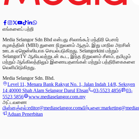
எங்களைப் பற்றி
Media Selangor Sdn Bhd என்பது சிலாங்கூர் மந்திரி பெசார்
கழகத்தின் (MBI) துணை நிறுவனம் ஆகும். இது மாநில அரசின்
ஊடக ஏஜென்ஸியாக செயல்படுகிறது. Selangorkini மற்றும்
SelangorTV ஆகியவற்றுடன் கூட, இந்த நிறுவனம் சீனம், தமிழும்
மற்றும் ஆங்கிலத்திலும் இணையதளங்கள் மற்றும் பத்திரிகைகளை
வெளியிடுகிறது.
Media Selangor Sdn. Bhd.
Level 11, Menara Bank Rakyat No. 1, Jalan Indah 14/8, Seksyen
14 40000 Shah Alam Selangor Darul Ehsan
03-5523 4856
03-
5523 5856
www.mediaselangor.com.my
அட்டவணை
மின்னஞ்சல்:
editor@mediaselangor.com
விற்பனை:
marketing@medias
Aduan Penerbitan