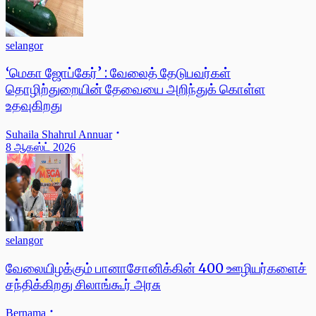
selangor
‘மெகா ஜோப்கேர்’ : வேலைத் தேடுபவர்கள்
தொழிற்துறையின் தேவையை அறிந்துக் கொள்ள
உதவுகிறது
Suhaila Shahrul Annuar
8 ஆகஸ்ட் 2026
selangor
வேலையிழக்கும் பானாசோனிக்கின் 400 ஊழியர்களைச்
சந்திக்கிறது சிலாங்கூர் அரசு
Bernama