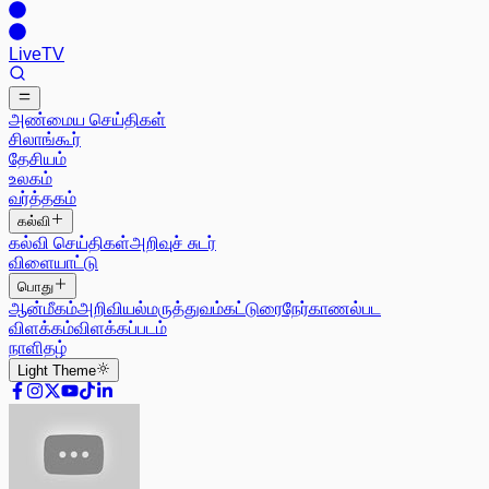
Live
TV
அண்மைய செய்திகள்
சிலாங்கூர்
தேசியம்
உலகம்
வர்த்தகம்
கல்வி
கல்வி செய்திகள்
அறிவுச் சுடர்
விளையாட்டு
பொது
ஆன்மீகம்
அறிவியல்
மருத்துவம்
கட்டுரை
நேர்காணல்
பட
விளக்கம்
விளக்கப்படம்
நாளிதழ்
Light
Theme