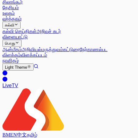
சிலாங்கூர்
தேசியம்
உலகம்
வர்த்தகம்
கல்வி
கல்வி செய்திகள்
அறிவுச் சுடர்
விளையாட்டு
பொது
ஆன்மீகம்
அறிவியல்
மருத்துவம்
கட்டுரை
நேர்காணல்
பட
விளக்கம்
விளக்கப்படம்
நாளிதழ்
Light
Theme
Live
TV
BM
EN
中文
தமிழ்