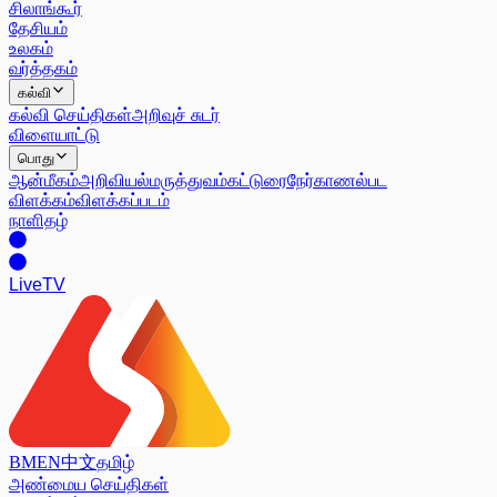
சிலாங்கூர்
தேசியம்
உலகம்
வர்த்தகம்
கல்வி
கல்வி செய்திகள்
அறிவுச் சுடர்
விளையாட்டு
பொது
ஆன்மீகம்
அறிவியல்
மருத்துவம்
கட்டுரை
நேர்காணல்
பட
விளக்கம்
விளக்கப்படம்
நாளிதழ்
Live
TV
BM
EN
中文
தமிழ்
அண்மைய செய்திகள்