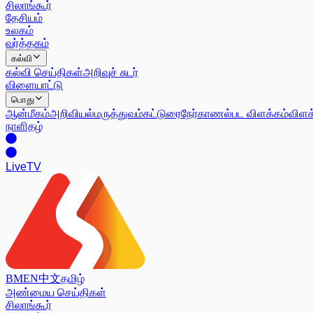
சிலாங்கூர்
தேசியம்
உலகம்
வர்த்தகம்
கல்வி
கல்வி செய்திகள்
அறிவுச் சுடர்
விளையாட்டு
பொது
ஆன்மீகம்
அறிவியல்
மருத்துவம்
கட்டுரை
நேர்காணல்
பட விளக்கம்
விளக
நாளிதழ்
Live
TV
BM
EN
中文
தமிழ்
அண்மைய செய்திகள்
சிலாங்கூர்