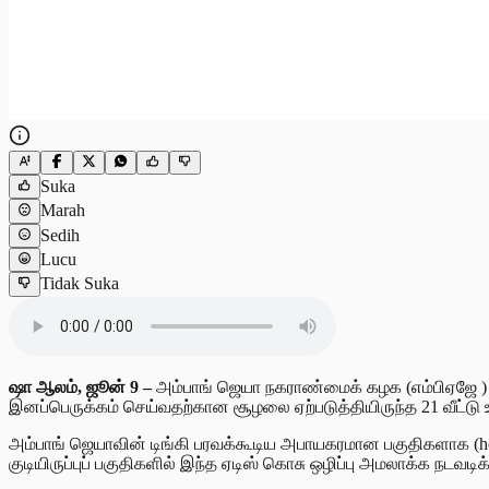
Suka
Marah
Sedih
Lucu
Tidak Suka
ஷா ஆலம், ஜூன் 9 –
அம்பாங் ஜெயா நகராண்மைக் கழக (எம்பிஏஜே ) எல
இனப்பெருக்கம் செய்வதற்கான சூழலை ஏற்படுத்தியிருந்த 21 வீட்டு உ
அம்பாங் ஜெயாவின் டிங்கி பரவக்கூடிய அபாயகரமான பகுதிகளாக (h
குடியிருப்புப் பகுதிகளில் இந்த ஏடிஸ் கொசு ஒழிப்பு அமலாக்க நடவட