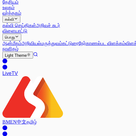
தேசியம்
உலகம்
வர்த்தகம்
கல்வி
கல்வி செய்திகள்
அறிவுச் சுடர்
விளையாட்டு
பொது
ஆன்மீகம்
அறிவியல்
மருத்துவம்
கட்டுரை
நேர்காணல்
பட விளக்கம்
விளக
நாளிதழ்
Light
Theme
Live
TV
BM
EN
中文
தமிழ்