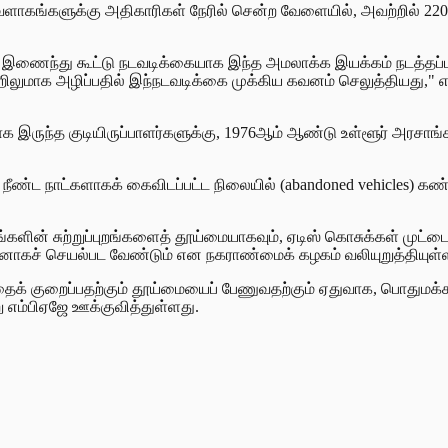
 வளாகங்களுக்கு அதிகாரிகள் நேரில் சென்ற வேளையில், அவற்றில் 220
இணைந்து கூட்டு நடவடிக்கையாக இந்த அமலாக்க இயக்கம் நடத்தப்பட்டத
லுமாக அழிப்பதில் இந்நடவடிக்கை முக்கிய கவனம் செலுத்தியது," என
இருந்த குடியிருப்பாளர்களுக்கு, 1976ஆம் ஆண்டு உள்ளூர் அரசாங்கச் ச
ளில் நீண்ட நாட்களாகக் கைவிடப்பட்ட நிலையில் (abandoned vehicles)
களின் சுற்றுப்புறங்களைத் தூய்மையாகவும், ஏடிஸ் கொசுக்கள் முட்டைய
டிமகனாகச் செயல்பட வேண்டும் என நகராண்மைக் கழகம் வலியுறுத்தியுள்
பாயத்தைக் குறைப்பதற்கும் தூய்மையைப் பேணுவதற்கும் ஏதுவாக, பொதும
ு எம்பிஏஜே ஊக்குவித்துள்ளது.