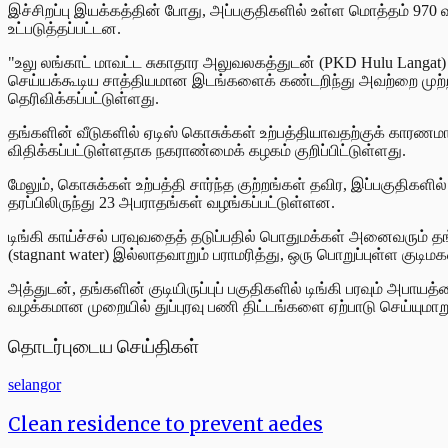
இச்சிறப்பு இயக்கத்தின் போது, அப்பகுதிகளில் உள்ள மொத்தம் 970
உட்படுத்தப்பட்டன.
"உலு லங்காட் மாவட்ட சுகாதார அலுவலகத்துடன் (PKD Hulu Langat) 
செய்யக்கூடிய சாத்தியமான இடங்களைக் கண்டறிந்து அவற்றை முற்றி
தெரிவிக்கப்பட்டுள்ளது.
தங்களின் வீடுகளில் ஏடிஸ் கொசுக்கள் உற்பத்தியாவதற்குக் காரணமாக 
விதிக்கப்பட்டுள்ளதாக நகராண்மைக் கழகம் குறிப்பிட்டுள்ளது.
மேலும், கொசுக்கள் உற்பத்தி சார்ந்த குற்றங்கள் தவிர, இப்பகுதிக
தரப்பிலிருந்து 23 அபராதங்கள் வழங்கப்பட்டுள்ளன.
டிங்கி காய்ச்சல் பரவுவதைத் தடுப்பதில் பொதுமக்கள் அனைவரும் தங்
(stagnant water) இல்லாதவாறும் பராமரித்து, ஒரு பொறுப்புள்ள கு
அத்துடன், தங்களின் குடியிருப்புப் பகுதிகளில் டிங்கி பரவும் அ
வழக்கமான முறையில் துப்புரவு பணி திட்டங்களை ஏற்பாடு செய்யுமாற
தொடர்புடைய செய்திகள்
selangor
Clean residence to prevent aedes