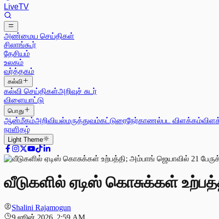
Live
TV
அண்மைய செய்திகள்
சிலாங்கூர்
தேசியம்
உலகம்
வர்த்தகம்
கல்வி
கல்வி செய்திகள்
அறிவுச் சுடர்
விளையாட்டு
பொது
ஆன்மீகம்
அறிவியல்
மருத்துவம்
கட்டுரை
நேர்காணல்
பட விளக்கம்
விளக
நாளிதழ்
Light
Theme
வீடுகளில் ஏடிஸ் கொசுக்கள் உற்பத
Shalini Rajamogun
9 ஜூன் 2026, 2:59 AM