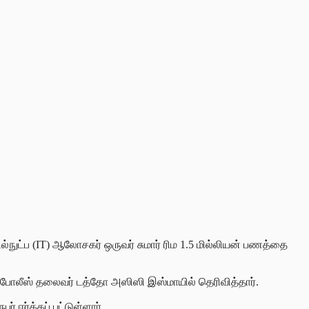
ல்நுட்ப (IT) ஆலோசகர் ஒருவர் சுமார் ரிம 1.5 மில்லியன் பணத்தை
ல போலீஸ் தலைவர் டத்தோ அஸிஸி இஸ்மாயில் தெரிவித்தார்.
ர் ஈர்க்கப்
பட்டுள்ளார்.