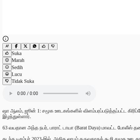
Suka
Marah
Sedih
Lucu
Tidak Suka
ஷா ஆலம், ஜூன் 1: சமூக ஊடகங்களில் விளம்பரப்படுத்தப்பட்ட கிரிப்ட
இழந்துள்ளார்.
63 வயதான அந்த நபர், பாராட் டாயா (Barat Daya) மாவட்ட போலீஸ் 
கடந்த டிசம்பர் 2023-இல், அதிக லாபம் தருவதாகக் கூறி சமூக ஊடகங்கள