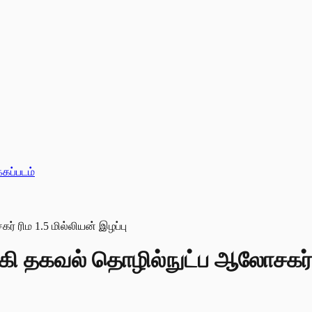
்கப்படம்
க்கி தகவல் தொழில்நுட்ப ஆலோசகர் ர