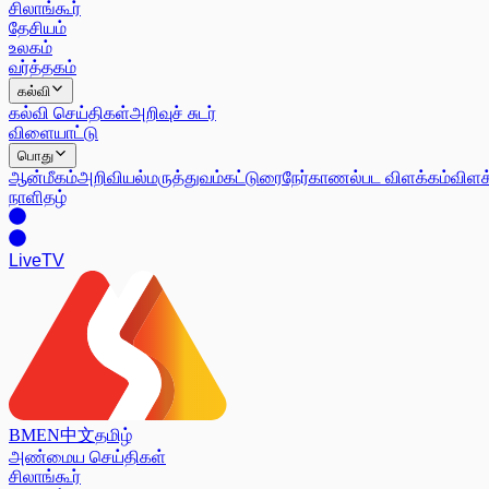
சிலாங்கூர்
தேசியம்
உலகம்
வர்த்தகம்
கல்வி
கல்வி செய்திகள்
அறிவுச் சுடர்
விளையாட்டு
பொது
ஆன்மீகம்
அறிவியல்
மருத்துவம்
கட்டுரை
நேர்காணல்
பட விளக்கம்
விளக
நாளிதழ்
Live
TV
BM
EN
中文
தமிழ்
அண்மைய செய்திகள்
சிலாங்கூர்