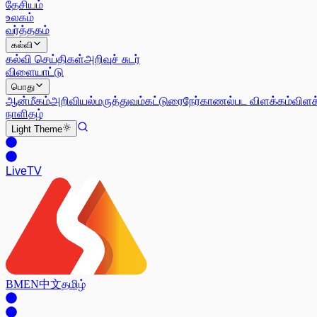
தேசியம்
உலகம்
வர்த்தகம்
கல்வி
கல்வி செய்திகள்
அறிவுச் சுடர்
விளையாட்டு
பொது
ஆன்மீகம்
அறிவியல்
மருத்துவம்
கட்டுரை
நேர்காணல்
பட விளக்கம்
விளக
நாளிதழ்
Light
Theme
Live
TV
BM
EN
中文
தமிழ்