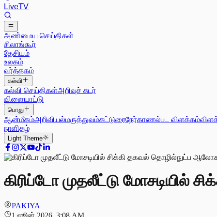
Live
TV
அண்மைய செய்திகள்
சிலாங்கூர்
தேசியம்
உலகம்
வர்த்தகம்
கல்வி
கல்வி செய்திகள்
அறிவுச் சுடர்
விளையாட்டு
பொது
ஆன்மீகம்
அறிவியல்
மருத்துவம்
கட்டுரை
நேர்காணல்
பட விளக்கம்
விளக
நாளிதழ்
Light
Theme
கிரிப்டோ முதலீட்டு மோசடியில் சி
PAKIYA
1 ஜூன் 2026, 3:08 AM