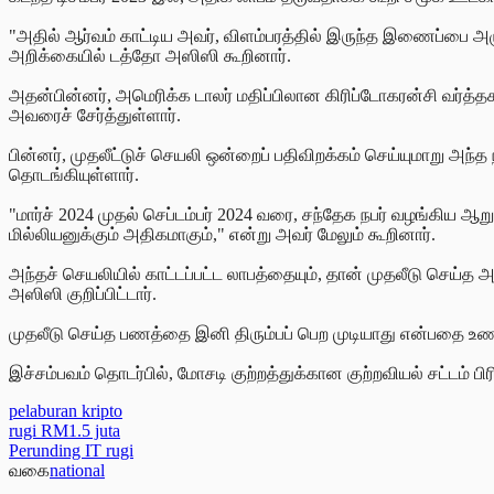
"அதில் ஆர்வம் காட்டிய அவர், விளம்பரத்தில் இருந்த இணைப்பை அழ
அறிக்கையில் டத்தோ அஸிஸி கூறினார்.
அதன்பின்னர், அமெரிக்க டாலர் மதிப்பிலான கிரிப்டோகரன்சி வர்த்த
அவரைச் சேர்த்துள்ளார்.
பின்னர், முதலீட்டுச் செயலி ஒன்றைப் பதிவிறக்கம் செய்யுமாறு அந்த
தொடங்கியுள்ளார்.
"மார்ச் 2024 முதல் செப்டம்பர் 2024 வரை, சந்தேக நபர் வழங்கிய ஆ
மில்லியனுக்கும் அதிகமாகும்," என்று அவர் மேலும் கூறினார்.
அந்தச் செயலியில் காட்டப்பட்ட லாபத்தையும், தான் முதலீடு செய்
அஸிஸி குறிப்பிட்டார்.
முதலீடு செய்த பணத்தை இனி திரும்பப் பெற முடியாது என்பதை உணர்
இச்சம்பவம் தொடர்பில், மோசடி குற்றத்துக்கான குற்றவியல் சட்ட
pelaburan kripto
rugi RM1.5 juta
Perunding IT rugi
வகை
national