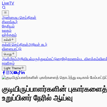
Live
TV
அண்மைய செய்திகள்
சிலாங்கூர்
தேசியம்
உலகம்
வர்த்தகம்
கல்வி
கல்வி செய்திகள்
அறிவுச் சுடர்
விளையாட்டு
பொது
ஆன்மீகம்
அறிவியல்
மருத்துவம்
கட்டுரை
நேர்காணல்
பட விளக்கம்
விளக
நாளிதழ்
Light
Theme
குடியிருப்பாளர்களின் புகார்களைத
உறுப்பினர் நேரில் ஆய்வு