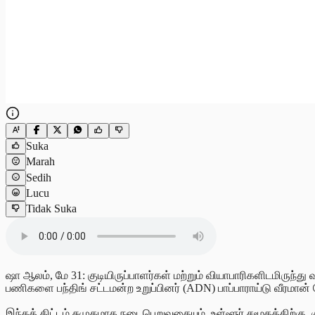
Suka
Marah
Sedih
Lucu
Tidak Suka
ஷா ஆலம், மே 31: குடியிருப்பாளர்கள் மற்றும் வியாபாரிகளிடமிருந்த
பணிகளை பந்திங் சட்டமன்ற உறுப்பினர் (ADN) பாப்பாராய்டு வீரமான் ந
இந்தத் திட்டம் சுமுகமாக நடைபெறுவதையும், உள்ளூர் சமூகத்திற்கு