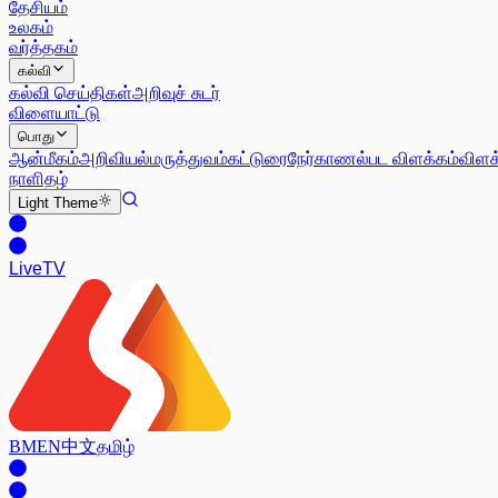
தேசியம்
உலகம்
வர்த்தகம்
கல்வி
கல்வி செய்திகள்
அறிவுச் சுடர்
விளையாட்டு
பொது
ஆன்மீகம்
அறிவியல்
மருத்துவம்
கட்டுரை
நேர்காணல்
பட விளக்கம்
விளக
நாளிதழ்
Light
Theme
Live
TV
BM
EN
中文
தமிழ்