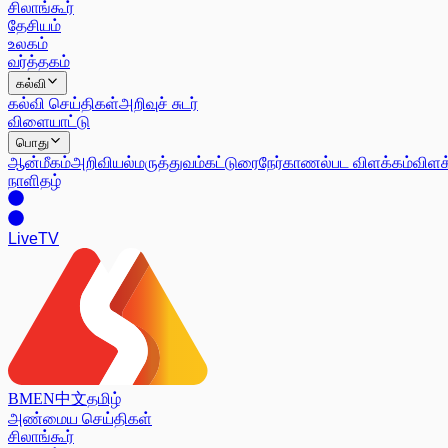
சிலாங்கூர்
தேசியம்
உலகம்
வர்த்தகம்
கல்வி
கல்வி செய்திகள்
அறிவுச் சுடர்
விளையாட்டு
பொது
ஆன்மீகம்
அறிவியல்
மருத்துவம்
கட்டுரை
நேர்காணல்
பட விளக்கம்
விளக
நாளிதழ்
Live
TV
BM
EN
中文
தமிழ்
அண்மைய செய்திகள்
சிலாங்கூர்